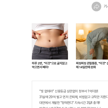
기
하루 2번, "이것"으로 굶지않고
찌릿찌릿 관절통증, "이것" 
먹으면서 빼자!
해 14일만에 완화
“빚 없애라” 신용등급 상관없이 정부서 1억지원!
31살에 29억 벌고 먼저 은퇴해, 비법없고 규칙만 지켰다
대만에서 개발한 "정력캔디" 지속시간 3일!! 충격!!