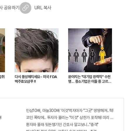
사 공유하기
URL 복사
섭취
다시 풍성해지세요~ 미국 FDA
쏟아지는 "대기업 경력직" 수천
맥주효모샴푸 !!
명... 중소기업은 이들 중 고르면
돼
인삼10배, 마늘300배 '이것'먹자마자 "그곳" 땅땅해져..헉!
!
코인 폭락에.. 투자자 몰리는 "이것" 상한가 포착해! 미리 투자..
환자와 몰래 뒷돈챙기던 간호사 알고보니.."충격"