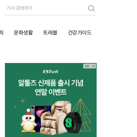
검
색
릭
문화생활
트래블
건강가이드