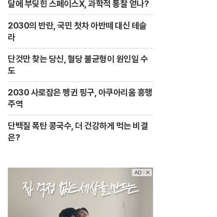
달에 부딪힌 스페이스X, 과학적 통찰 얻나?
2030의 반란, 국민 첫차 아반떼 대신 테슬
라
단것만 찾는 당신, 혈당 불균형이 원인일 수
도
2030 사로잡은 펭귄 핑구, 아쿠아리움 흥행
주역
단백질 폭탄 콩국수, 더 건강하게 먹는 비결
은?