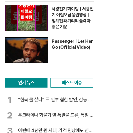
서광전기 화이팅ㅣ서광전
기 이철오님 응원영상｜
청계천 왜가리의 품격과
좋은 기운
Passenger | Let Her
Go (Official Video)
인기 뉴스
베스트 이슈
1
“한국 물 싫다” 日 일부 혐한 발언, 감동 찬
물
2
우크라이나 화물기 옆 폭발물 드론, 독일 대
테러 수사
3
아반떼 4천만 원 시대, 가격 인상에도 신기