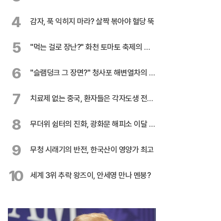
록 행진
4
감자, 푹 익히지 마라? 살짝 볶아야 혈당 뚝
5
"먹는 걸로 장난?" 화천 토마토 축제의 반
전
6
"슬램덩크 그 장면?" 청사포 해변열차의 유
혹
7
치료제 없는 중국, 환자들은 각자도생 전쟁
중
8
무더위 쉼터의 진화, 광화문 해피소 이달 말
까지 연장
9
무청 시래기의 반전, 한국산이 영양가 최고
10
세계 3위 추락 왕즈이, 안세영 만나 멘붕?