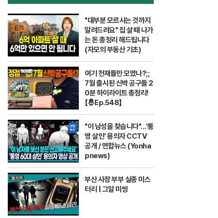
"대부분 모르시는 것까지
알려드려요" 집 살 때 나가
는 돈 총정리 해드립니다
(자모의 부동산 기초)
여기 천재들만 모였나?;;
7월 출시된 신박 공구들 2
0분 하이라이트 총정리!
【🤴Ep.548】
"이 남성을 찾습니다"…'통
영 살인' 용의자 CCTV
공개 / 연합뉴스 (Yonha
pnews)
부산 사장 부부 실종 미스
터리 | 그알 미씽