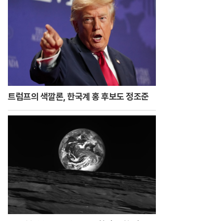
트럼프의 색깔론, 한국계 홍 후보도 정조준