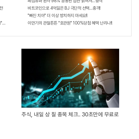
폐섬유화 환자 98% 공통된 습관 밝혀져…충격
전
비트코인으로 4억잃은 BJ 극단적 선택…충격!
"빠진 치아" 더 이상 방치하지 마세요!!
증"에 몰리는 이유 알고보니…
이만기의 관절튼튼 "호관원" 100%당첨 혜택 난리나!!
주식, 내일 상 칠 종목 체크.. 30초만에 무료로