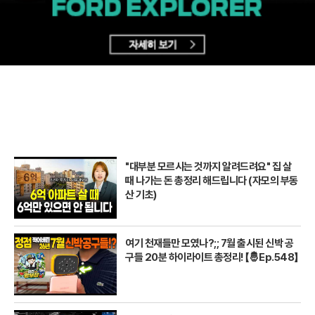
"대부분 모르시는 것까지 알려드려요" 집 살
때 나가는 돈 총정리 해드립니다 (자모의 부동
산 기초)
여기 천재들만 모였나?;; 7월 출시된 신박 공
구들 20분 하이라이트 총정리! 【🤴Ep.548】