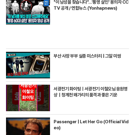
"이 남성을 찾습니다"…'통영 살인' 용의자 CC
TV 공개 / 연합뉴스 (Yonhapnews)
부산 사장 부부 실종 미스터리 | 그알 미씽
서광전기 화이팅ㅣ서광전기 이철오님 응원영
상｜청계천 왜가리의 품격과 좋은 기운
Passenger | Let Her Go (Official Vid
eo)