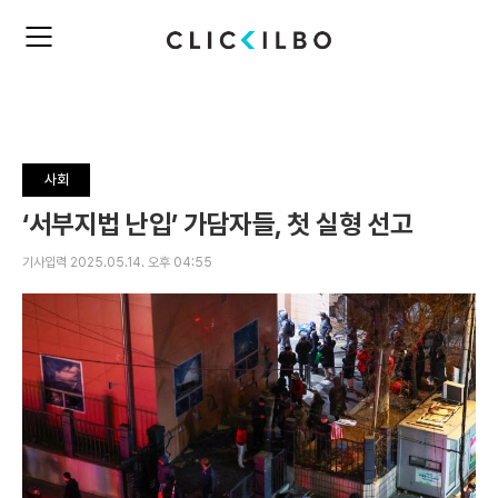
주
검
요
색
서
비
스
메
뉴
사회
펼
치
‘서부지법 난입’ 가담자들, 첫 실형 선고
기
기사입력 2025.05.14. 오후 04:55