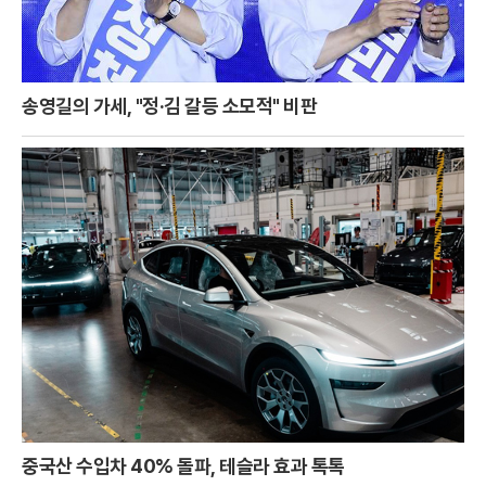
송영길의 가세, "정·김 갈등 소모적" 비판
중국산 수입차 40% 돌파, 테슬라 효과 톡톡