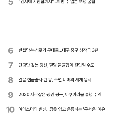
5
"엔저에 시원함까지"…이번 주 일본 여행 꿀팁
6
반월당·북성로가 무대로…대구 중구 창작극 3편
7
단것만 찾는 당신, 혈당 불균형이 원인일 수도
8
얼음 연금술사 던 응, 소멸 너머의 세계 응시
9
2030 사로잡은 펭귄 핑구, 아쿠아리움 흥행 주역
10
여에스더의 변신…잠옷 입고 운동하는 '무서운' 이유