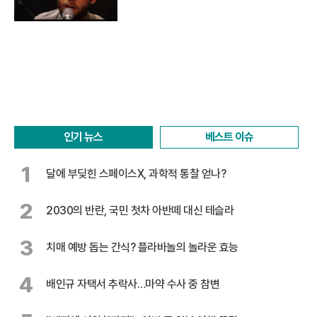
인기 뉴스
베스트 이슈
1
달에 부딪힌 스페이스X, 과학적 통찰 얻나?
2
2030의 반란, 국민 첫차 아반떼 대신 테슬라
3
치매 예방 돕는 간식? 플라바놀의 놀라운 효능
4
배인규 자택서 추락사…마약 수사 중 참변