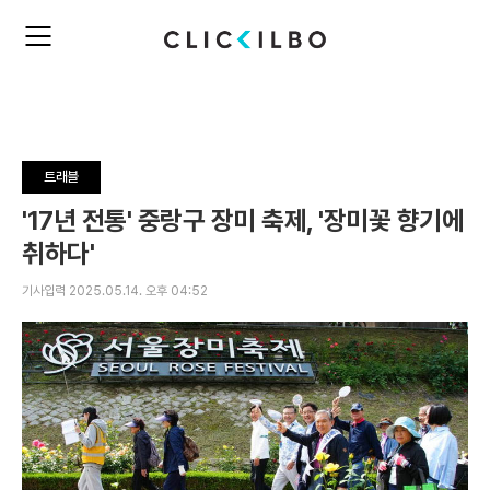
주
검
요
색
서
비
스
메
뉴
트래블
펼
치
'17년 전통' 중랑구 장미 축제, '장미꽃 향기에
기
취하다'
기사입력 2025.05.14. 오후 04:52