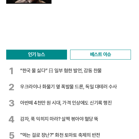
인기 뉴스
베스트 이슈
1
“한국 물 싫다” 日 일부 혐한 발언, 감동 찬물
2
우크라이나 화물기 옆 폭발물 드론, 독일 대테러 수사
3
아반떼 4천만 원 시대, 가격 인상에도 신기록 행진
4
감자, 푹 익히지 마라? 살짝 볶아야 혈당 뚝
5
"먹는 걸로 장난?" 화천 토마토 축제의 반전