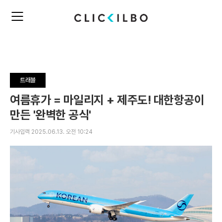
주
검
요
색
서
비
스
메
뉴
트래블
펼
치
여름휴가 = 마일리지 + 제주도! 대한항공이
기
만든 '완벽한 공식'
기사입력 2025.06.13. 오전 10:24