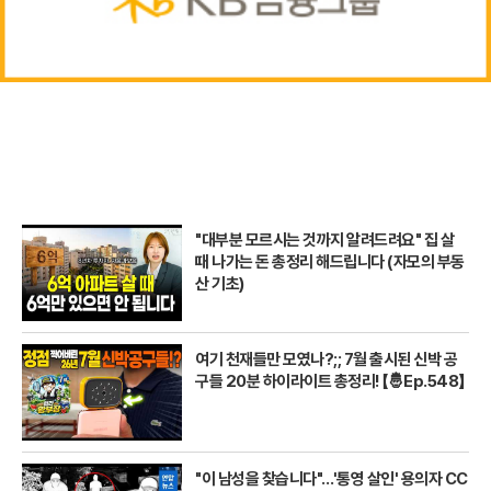
"대부분 모르시는 것까지 알려드려요" 집 살
때 나가는 돈 총정리 해드립니다 (자모의 부동
산 기초)
여기 천재들만 모였나?;; 7월 출시된 신박 공
구들 20분 하이라이트 총정리! 【🤴Ep.548】
"이 남성을 찾습니다"…'통영 살인' 용의자 CC