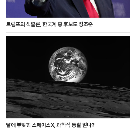
트럼프의 색깔론, 한국계 홍 후보도 정조준
달에 부딪힌 스페이스X, 과학적 통찰 얻나?