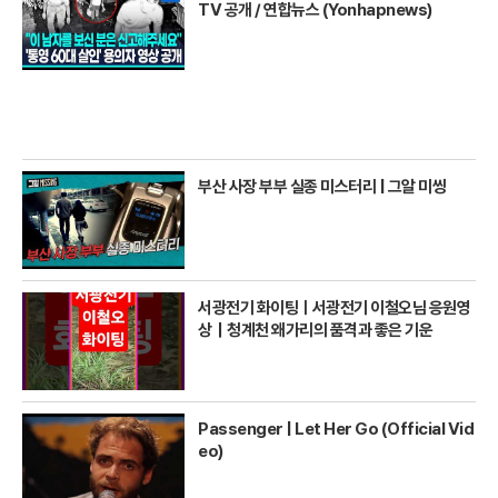
TV 공개 / 연합뉴스 (Yonhapnews)
부산 사장 부부 실종 미스터리 | 그알 미씽
서광전기 화이팅ㅣ서광전기 이철오님 응원영
상｜청계천 왜가리의 품격과 좋은 기운
Passenger | Let Her Go (Official Vid
eo)