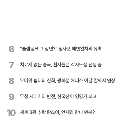
6
"슬램덩크 그 장면?" 청사포 해변열차의 유혹
7
치료제 없는 중국, 환자들은 각자도생 전쟁 중
8
무더위 쉼터의 진화, 광화문 해피소 이달 말까지 연장
9
무청 시래기의 반전, 한국산이 영양가 최고
10
세계 3위 추락 왕즈이, 안세영 만나 멘붕?