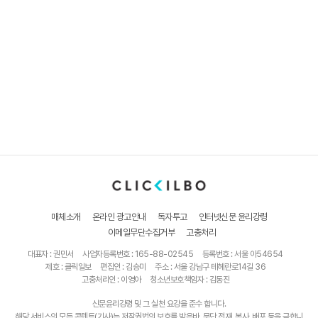
매체소개
온라인 광고안내
독자투고
인터넷신문 윤리강령
이메일무단수집거부
고충처리
대표자 : 권민서
사업자등록번호 : 165-88-02545
등록번호 : 서울 아54654
제호 : 클릭일보
편집인 : 김승미
주소 : 서울 강남구 테헤란로14길 36
고충처리인 : 이영아
청소년보호책임자 : 김동진
신문윤리강령 및 그 실천 요강을 준수 합니다.
해당 서비스의 모든 콘텐트(기사)는 저작권법의 보호를 받은바, 무단 전재, 복사, 배포 등을 금합니