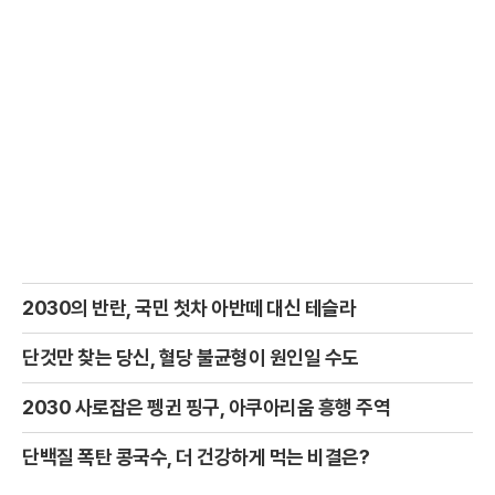
2030의 반란, 국민 첫차 아반떼 대신 테슬라
단것만 찾는 당신, 혈당 불균형이 원인일 수도
2030 사로잡은 펭귄 핑구, 아쿠아리움 흥행 주역
단백질 폭탄 콩국수, 더 건강하게 먹는 비결은?