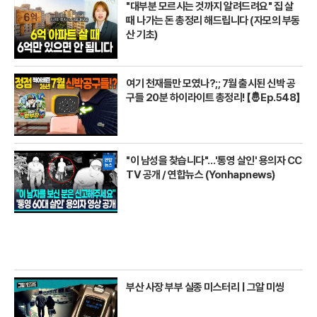
"대부분 모르시는 것까지 알려드려요" 집 살
때 나가는 돈 총정리 해드립니다 (자모의 부동
산 기초)
여기 천재들만 모였나?;; 7월 출시된 신박 공
구들 20분 하이라이트 총정리! 【🤴Ep.548】
"이 남성을 찾습니다"…'통영 살인' 용의자 CC
TV 공개 / 연합뉴스 (Yonhapnews)
부산 사장 부부 실종 미스터리 | 그알 미씽