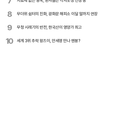
7
치료제 없는 중국, 환자들은 각자도생 전쟁 중
8
무더위 쉼터의 진화, 광화문 해피소 이달 말까지 연장
9
무청 시래기의 반전, 한국산이 영양가 최고
10
세계 3위 추락 왕즈이, 안세영 만나 멘붕?