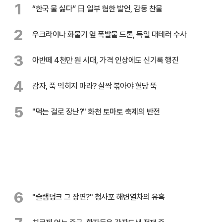
1
“한국 물 싫다” 日 일부 혐한 발언, 감동 찬물
2
우크라이나 화물기 옆 폭발물 드론, 독일 대테러 수사
3
아반떼 4천만 원 시대, 가격 인상에도 신기록 행진
4
감자, 푹 익히지 마라? 살짝 볶아야 혈당 뚝
5
"먹는 걸로 장난?" 화천 토마토 축제의 반전
6
"슬램덩크 그 장면?" 청사포 해변열차의 유혹