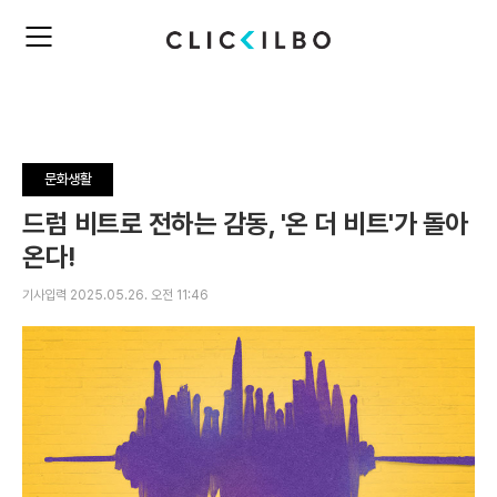
주
검
요
색
서
비
스
메
뉴
문화생활
펼
치
드럼 비트로 전하는 감동, '온 더 비트'가 돌아
기
온다!
기사입력 2025.05.26. 오전 11:46