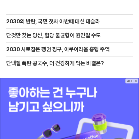
2030의 반란, 국민 첫차 아반떼 대신 테슬라
단것만 찾는 당신, 혈당 불균형이 원인일 수도
2030 사로잡은 펭귄 핑구, 아쿠아리움 흥행 주역
단백질 폭탄 콩국수, 더 건강하게 먹는 비결은?