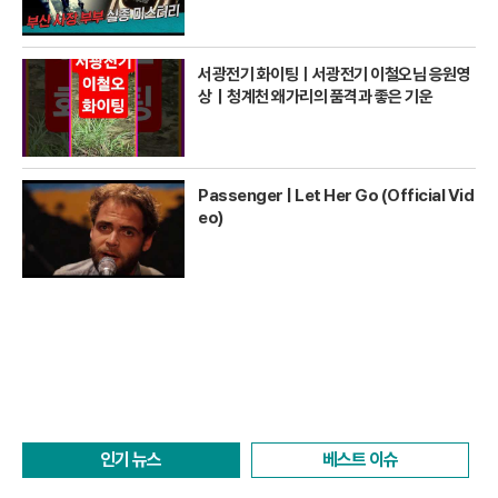
서광전기 화이팅ㅣ서광전기 이철오님 응원영
상｜청계천 왜가리의 품격과 좋은 기운
Passenger | Let Her Go (Official Vid
eo)
인기 뉴스
베스트 이슈