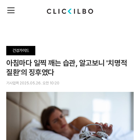
주
검
요
색
서
비
스
메
뉴
건강가이드
펼
치
아침마다 일찍 깨는 습관, 알고보니 '치명적
기
질환'의 징후였다
기사입력 2025.05.26. 오전 10:20