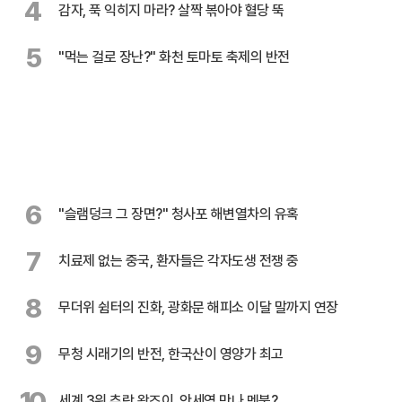
4
감자, 푹 익히지 마라? 살짝 볶아야 혈당 뚝
5
"먹는 걸로 장난?" 화천 토마토 축제의 반전
6
"슬램덩크 그 장면?" 청사포 해변열차의 유혹
7
치료제 없는 중국, 환자들은 각자도생 전쟁 중
8
무더위 쉼터의 진화, 광화문 해피소 이달 말까지 연장
9
무청 시래기의 반전, 한국산이 영양가 최고
10
세계 3위 추락 왕즈이, 안세영 만나 멘붕?