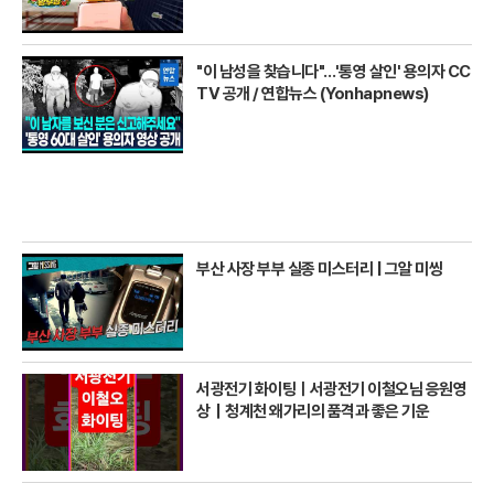
"이 남성을 찾습니다"…'통영 살인' 용의자 CC
TV 공개 / 연합뉴스 (Yonhapnews)
부산 사장 부부 실종 미스터리 | 그알 미씽
서광전기 화이팅ㅣ서광전기 이철오님 응원영
상｜청계천 왜가리의 품격과 좋은 기운