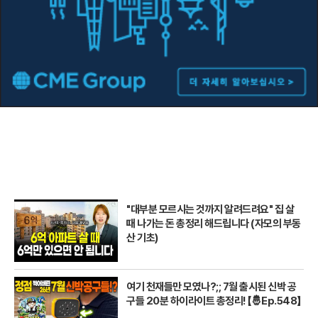
"대부분 모르시는 것까지 알려드려요" 집 살
때 나가는 돈 총정리 해드립니다 (자모의 부동
산 기초)
여기 천재들만 모였나?;; 7월 출시된 신박 공
구들 20분 하이라이트 총정리! 【🤴Ep.548】