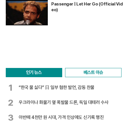
Passenger | Let Her Go (Official Vid
eo)
인기 뉴스
베스트 이슈
1
“한국 물 싫다” 日 일부 혐한 발언, 감동 찬물
2
우크라이나 화물기 옆 폭발물 드론, 독일 대테러 수사
3
아반떼 4천만 원 시대, 가격 인상에도 신기록 행진