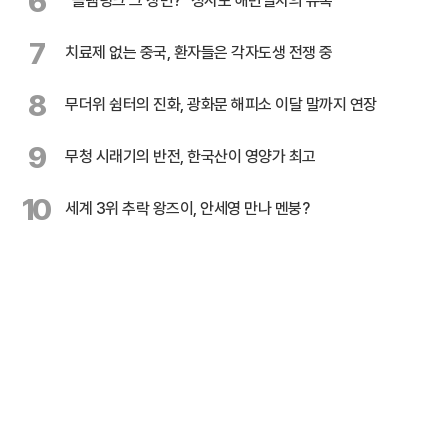
6
"슬램덩크 그 장면?" 청사포 해변열차의 유혹
7
치료제 없는 중국, 환자들은 각자도생 전쟁 중
8
무더위 쉼터의 진화, 광화문 해피소 이달 말까지 연장
9
무청 시래기의 반전, 한국산이 영양가 최고
10
세계 3위 추락 왕즈이, 안세영 만나 멘붕?