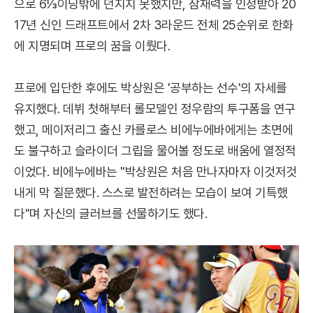
으로 6⅓이닝밖에 던지지 못했지만, 잠재력을 인정받아 20
17년 신인 드래프트에서 2차 3라운드 전체 25순위로 한화
에 지명되며 프로의 꿈을 이뤘다.
프로에 입단한 후에도 박상원은 '공부하는 선수'의 자세를
유지했다. 데뷔 첫해부터 롤모델인 정우람의 투구폼을 연구
했고, 메이저리그 출신 카를로스 비에누에바에게는 초면에
도 불구하고 슬라이더 그립을 물어볼 정도로 배움에 열정적
이었다. 비에누에바는 "박상원은 처음 만나자마자 이것저것
내게 막 질문했다. 스스로 발전하려는 모습이 보여 기특했
다"며 자신의 글러브를 선물하기도 했다.