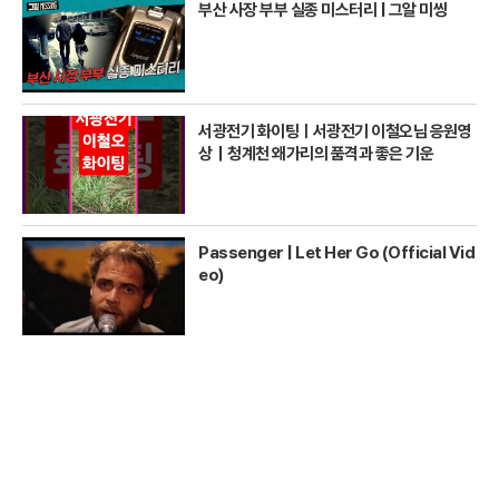
부산 사장 부부 실종 미스터리 | 그알 미씽
서광전기 화이팅ㅣ서광전기 이철오님 응원영
상｜청계천 왜가리의 품격과 좋은 기운
Passenger | Let Her Go (Official Vid
eo)