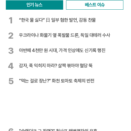
인기 뉴스
베스트 이슈
1
“한국 물 싫다” 日 일부 혐한 발언, 감동 찬물
2
우크라이나 화물기 옆 폭발물 드론, 독일 대테러 수사
3
아반떼 4천만 원 시대, 가격 인상에도 신기록 행진
4
감자, 푹 익히지 마라? 살짝 볶아야 혈당 뚝
5
"먹는 걸로 장난?" 화천 토마토 축제의 반전