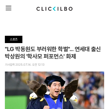
주
검
요
색
서
비
스
메
뉴
스포츠
펼
치
"LG 박동원도 부러워한 학벌"... 연세대 출신
기
박상원의 '학사모 퍼포먼스' 화제
기사입력 2025.07.14. 오전 12:13