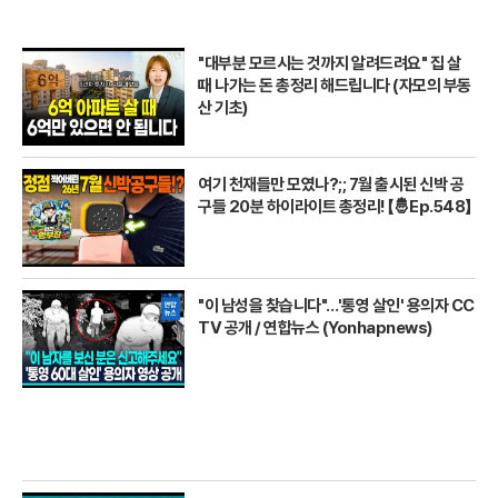
"대부분 모르시는 것까지 알려드려요" 집 살
때 나가는 돈 총정리 해드립니다 (자모의 부동
산 기초)
여기 천재들만 모였나?;; 7월 출시된 신박 공
구들 20분 하이라이트 총정리! 【🤴Ep.548】
"이 남성을 찾습니다"…'통영 살인' 용의자 CC
TV 공개 / 연합뉴스 (Yonhapnews)