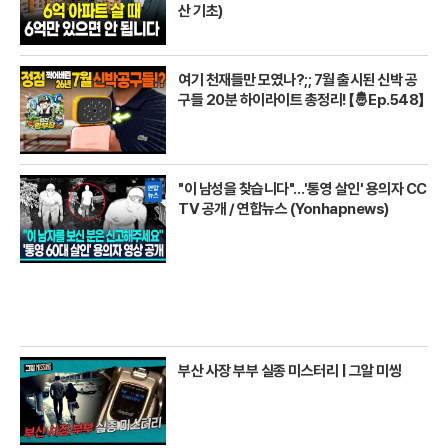
산 기초)
여기 천재들만 모였나?;; 7월 출시된 신박 공
구들 20분 하이라이트 총정리! 【🤴Ep.548】
"이 남성을 찾습니다"…'통영 살인' 용의자 CC
TV 공개 / 연합뉴스 (Yonhapnews)
부산 사장 부부 실종 미스터리 | 그알 미씽