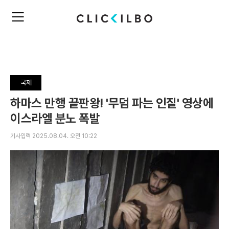
주
검
요
색
서
비
스
메
뉴
국제
펼
치
하마스 만행 끝판왕! '무덤 파는 인질' 영상에
기
이스라엘 분노 폭발
기사입력 2025.08.04. 오전 10:22