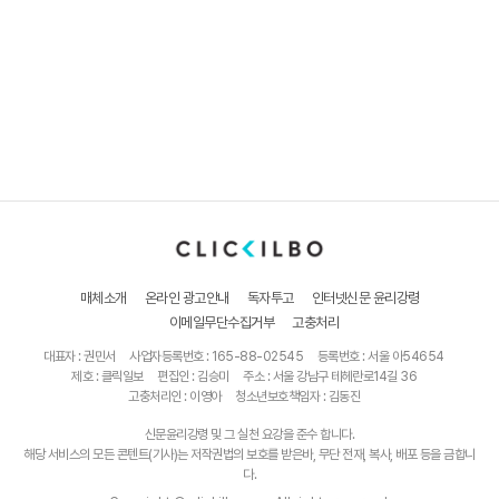
매체소개
온라인 광고안내
독자투고
인터넷신문 윤리강령
이메일무단수집거부
고충처리
대표자 : 권민서
사업자등록번호 : 165-88-02545
등록번호 : 서울 아54654
제호 : 클릭일보
편집인 : 김승미
주소 : 서울 강남구 테헤란로14길 36
고충처리인 : 이영아
청소년보호책임자 : 김동진
신문윤리강령 및 그 실천 요강을 준수 합니다.
해당 서비스의 모든 콘텐트(기사)는 저작권법의 보호를 받은바, 무단 전재, 복사, 배포 등을 금합니
다.