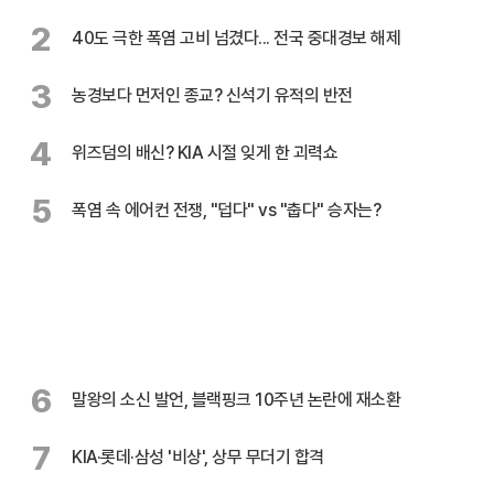
2
40도 극한 폭염 고비 넘겼다... 전국 중대경보 해제
3
농경보다 먼저인 종교? 신석기 유적의 반전
4
위즈덤의 배신? KIA 시절 잊게 한 괴력쇼
5
폭염 속 에어컨 전쟁, "덥다" vs "춥다" 승자는?
6
말왕의 소신 발언, 블랙핑크 10주년 논란에 재소환
7
KIA·롯데·삼성 '비상', 상무 무더기 합격