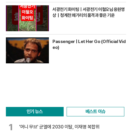
서광전기 화이팅ㅣ서광전기 이철오님 응원영
상｜청계천 왜가리의 품격과 좋은 기운
Passenger | Let Her Go (Official Vid
eo)
인기 뉴스
베스트 이슈
1
'머니 무브' 균열에 2030 이탈, 이재명 복합위