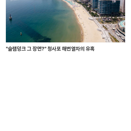
"슬램덩크 그 장면?" 청사포 해변열차의 유혹