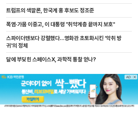
트럼프의 색깔론, 한국계 홍 후보도 정조준
폭염·가뭄 이중고, 이 대통령 "취약계층 끝까지 보호"
스파이더맨보다 강렬했다…영화관 초토화시킨 ‘악취 방
귀’의 정체
달에 부딪힌 스페이스X, 과학적 통찰 얻나?