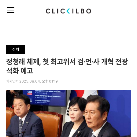
주
검
요
색
서
비
스
메
뉴
정치
펼
치
정청래 체제, 첫 최고위서 검·언·사 개혁 전광
기
석화 예고
기사입력 2025.08.04. 오후 01:19