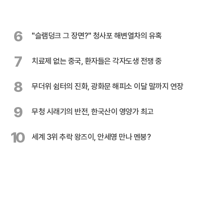
6
"슬램덩크 그 장면?" 청사포 해변열차의 유혹
7
치료제 없는 중국, 환자들은 각자도생 전쟁 중
8
무더위 쉼터의 진화, 광화문 해피소 이달 말까지 연장
9
무청 시래기의 반전, 한국산이 영양가 최고
10
세계 3위 추락 왕즈이, 안세영 만나 멘붕?