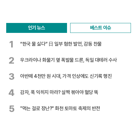
인기 뉴스
베스트 이슈
1
“한국 물 싫다” 日 일부 혐한 발언, 감동 찬물
2
우크라이나 화물기 옆 폭발물 드론, 독일 대테러 수사
3
아반떼 4천만 원 시대, 가격 인상에도 신기록 행진
4
감자, 푹 익히지 마라? 살짝 볶아야 혈당 뚝
5
"먹는 걸로 장난?" 화천 토마토 축제의 반전