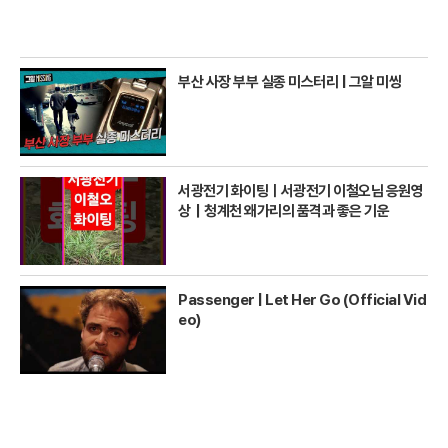
부산 사장 부부 실종 미스터리 | 그알 미씽
서광전기 화이팅ㅣ서광전기 이철오님 응원영
상｜청계천 왜가리의 품격과 좋은 기운
Passenger | Let Her Go (Official Vid
eo)