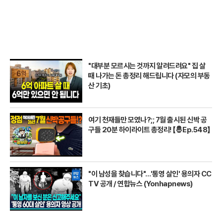
"대부분 모르시는 것까지 알려드려요" 집 살
때 나가는 돈 총정리 해드립니다 (자모의 부동
산 기초)
여기 천재들만 모였나?;; 7월 출시된 신박 공
구들 20분 하이라이트 총정리! 【🤴Ep.548】
"이 남성을 찾습니다"…'통영 살인' 용의자 CC
TV 공개 / 연합뉴스 (Yonhapnews)