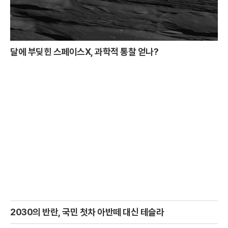
달에 부딪힌 스페이스X, 과학적 통찰 얻나?
2030의 반란, 국민 첫차 아반떼 대신 테슬라