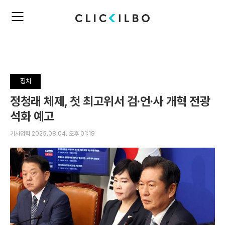
주
검
요
색
서
비
스
메
뉴
정치
펼
치
정청래 체제, 첫 최고위서 검·언·사 개혁 전광
기
석화 예고
기사입력 2025.08.04. 오후 01:19