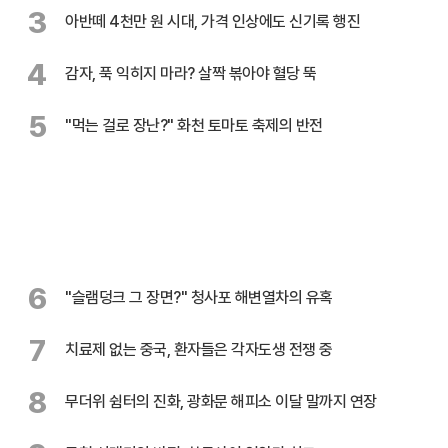
3
아반떼 4천만 원 시대, 가격 인상에도 신기록 행진
4
감자, 푹 익히지 마라? 살짝 볶아야 혈당 뚝
5
"먹는 걸로 장난?" 화천 토마토 축제의 반전
6
"슬램덩크 그 장면?" 청사포 해변열차의 유혹
7
치료제 없는 중국, 환자들은 각자도생 전쟁 중
8
무더위 쉼터의 진화, 광화문 해피소 이달 말까지 연장