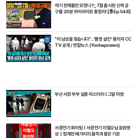
여기 천재들만 모였나?;; 7월 출시된 신박 공
구들 20분 하이라이트 총정리! 【🤴Ep.548】
"이 남성을 찾습니다"…'통영 살인' 용의자 CC
TV 공개 / 연합뉴스 (Yonhapnews)
부산 사장 부부 실종 미스터리 | 그알 미씽
서광전기 화이팅ㅣ서광전기 이철오님 응원영
상｜청계천 왜가리의 품격과 좋은 기운