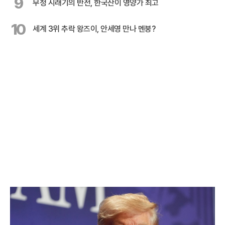
9
무청 시래기의 반전, 한국산이 영양가 최고
10
세계 3위 추락 왕즈이, 안세영 만나 멘붕?