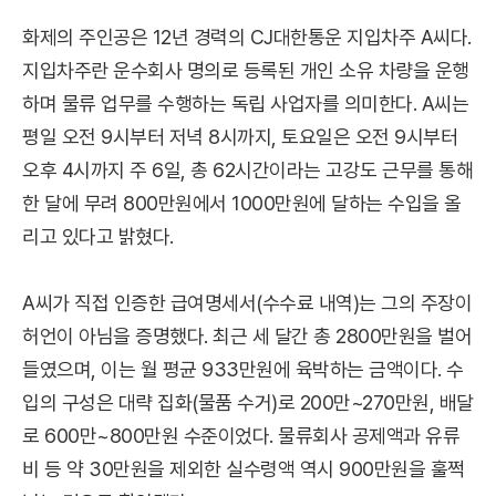
화제의 주인공은 12년 경력의 CJ대한통운 지입차주 A씨다.
지입차주란 운수회사 명의로 등록된 개인 소유 차량을 운행
하며 물류 업무를 수행하는 독립 사업자를 의미한다. A씨는
평일 오전 9시부터 저녁 8시까지, 토요일은 오전 9시부터
오후 4시까지 주 6일, 총 62시간이라는 고강도 근무를 통해
한 달에 무려 800만원에서 1000만원에 달하는 수입을 올
리고 있다고 밝혔다.
A씨가 직접 인증한 급여명세서(수수료 내역)는 그의 주장이
허언이 아님을 증명했다. 최근 세 달간 총 2800만원을 벌어
들였으며, 이는 월 평균 933만원에 육박하는 금액이다. 수
입의 구성은 대략 집화(물품 수거)로 200만~270만원, 배달
로 600만~800만원 수준이었다. 물류회사 공제액과 유류
비 등 약 30만원을 제외한 실수령액 역시 900만원을 훌쩍