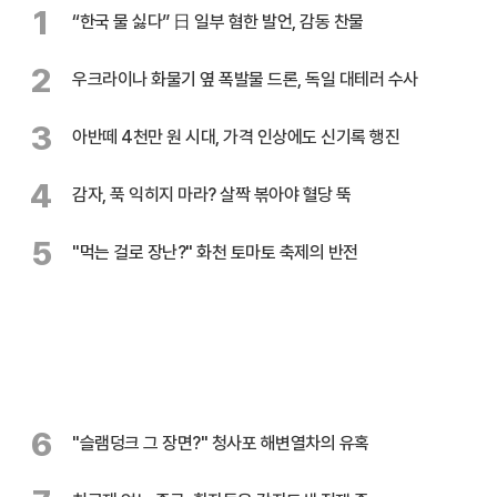
1
“한국 물 싫다” 日 일부 혐한 발언, 감동 찬물
2
우크라이나 화물기 옆 폭발물 드론, 독일 대테러 수사
3
아반떼 4천만 원 시대, 가격 인상에도 신기록 행진
4
감자, 푹 익히지 마라? 살짝 볶아야 혈당 뚝
5
"먹는 걸로 장난?" 화천 토마토 축제의 반전
6
"슬램덩크 그 장면?" 청사포 해변열차의 유혹