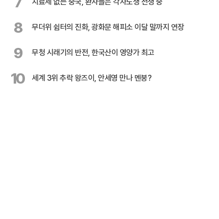
7
치료제 없는 중국, 환자들은 각자도생 전쟁 중
8
무더위 쉼터의 진화, 광화문 해피소 이달 말까지 연장
9
무청 시래기의 반전, 한국산이 영양가 최고
10
세계 3위 추락 왕즈이, 안세영 만나 멘붕?