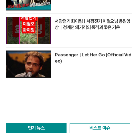
서광전기 화이팅ㅣ서광전기 이철오님 응원영
상｜청계천 왜가리의 품격과 좋은 기운
Passenger | Let Her Go (Official Vid
eo)
인기 뉴스
베스트 이슈