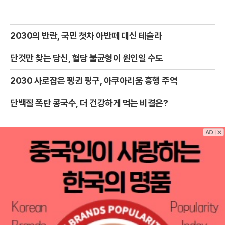
2030의 반란, 국민 첫차 아반떼 대신 테슬라
단것만 찾는 당신, 혈당 불균형이 원인일 수도
2030 사로잡은 펭귄 핑구, 아쿠아리움 흥행 주역
단백질 폭탄 콩국수, 더 건강하게 먹는 비결은?