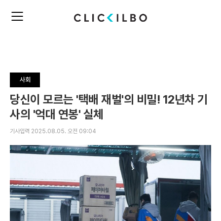
주
검
요
색
서
비
스
메
뉴
사회
펼
치
당신이 모르는 '택배 재벌'의 비밀! 12년차 기
기
사의 '억대 연봉' 실체
기사입력 2025.08.05. 오전 09:04