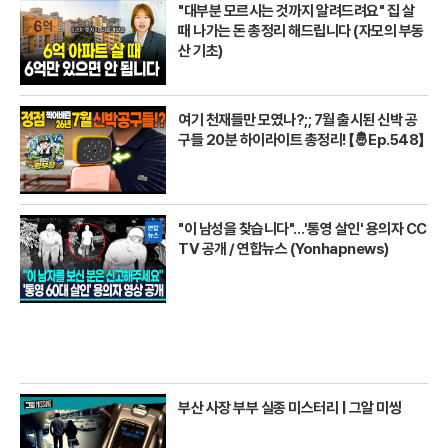
"대부분 모르시는 것까지 알려드려요" 집 살
때 나가는 돈 총정리 해드립니다 (자모의 부동
산 기초)
여기 천재들만 모였나?;; 7월 출시된 신박 공
구들 20분 하이라이트 총정리! 【🤴Ep.548】
"이 남성을 찾습니다"…'통영 살인' 용의자 CC
TV 공개 / 연합뉴스 (Yonhapnews)
부산 사장 부부 실종 미스터리 | 그알 미씽