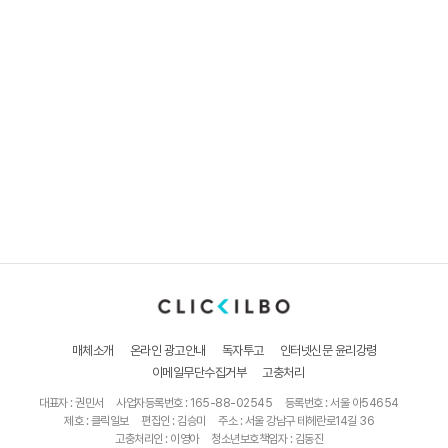
매체소개
온라인 광고안내
독자투고
인터넷신문 윤리강령
이메일무단수집거부
고충처리
대표자 : 권민서
사업자등록번호 : 165-88-02545
등록번호 : 서울 아54654
제호 : 클릭일보
편집인 : 김승미
주소 : 서울 강남구 테헤란로14길 36
고충처리인 : 이영아
청소년보호책임자 : 김동진