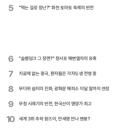
5
"먹는 걸로 장난?" 화천 토마토 축제의 반전
6
"슬램덩크 그 장면?" 청사포 해변열차의 유혹
7
치료제 없는 중국, 환자들은 각자도생 전쟁 중
8
무더위 쉼터의 진화, 광화문 해피소 이달 말까지 연장
9
무청 시래기의 반전, 한국산이 영양가 최고
10
세계 3위 추락 왕즈이, 안세영 만나 멘붕?