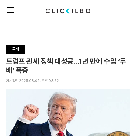
주
검
요
색
서
비
스
메
뉴
국제
펼
치
트럼프 관세 정책 대성공…1년 만에 수입 ‘두
기
배’ 폭증
기사입력 2025.08.05. 오후 03:32