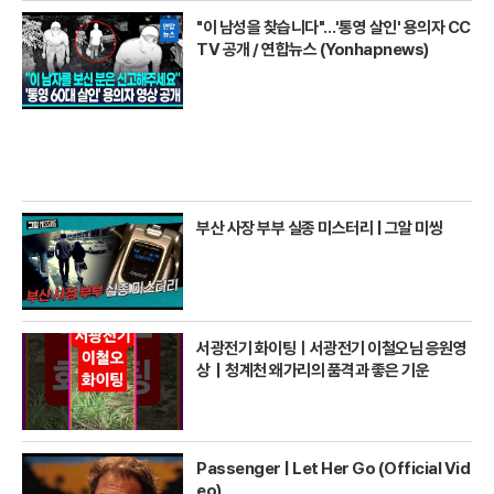
"이 남성을 찾습니다"…'통영 살인' 용의자 CC
TV 공개 / 연합뉴스 (Yonhapnews)
부산 사장 부부 실종 미스터리 | 그알 미씽
서광전기 화이팅ㅣ서광전기 이철오님 응원영
상｜청계천 왜가리의 품격과 좋은 기운
Passenger | Let Her Go (Official Vid
eo)