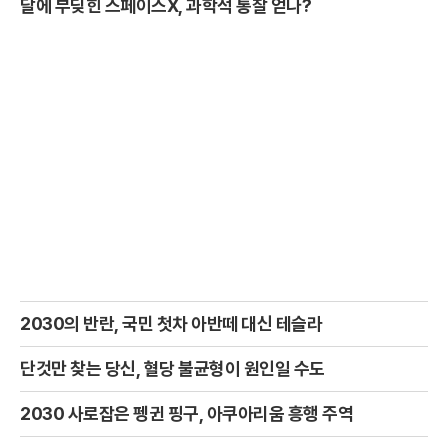
달에 부딪힌 스페이스X, 과학적 통찰 얻나?
2030의 반란, 국민 첫차 아반떼 대신 테슬라
단것만 찾는 당신, 혈당 불균형이 원인일 수도
2030 사로잡은 펭귄 핑구, 아쿠아리움 흥행 주역