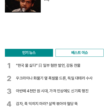
인기 뉴스
베스트 이슈
1
“한국 물 싫다” 日 일부 혐한 발언, 감동 찬물
2
우크라이나 화물기 옆 폭발물 드론, 독일 대테러 수사
3
아반떼 4천만 원 시대, 가격 인상에도 신기록 행진
4
감자, 푹 익히지 마라? 살짝 볶아야 혈당 뚝