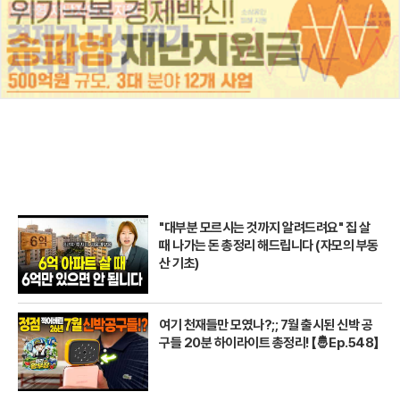
"대부분 모르시는 것까지 알려드려요" 집 살
때 나가는 돈 총정리 해드립니다 (자모의 부동
산 기초)
여기 천재들만 모였나?;; 7월 출시된 신박 공
구들 20분 하이라이트 총정리! 【🤴Ep.548】