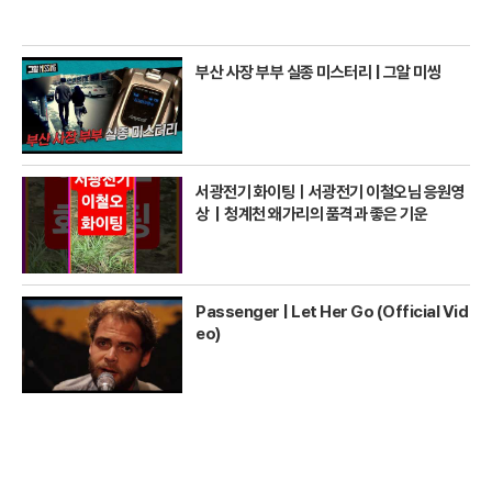
부산 사장 부부 실종 미스터리 | 그알 미씽
서광전기 화이팅ㅣ서광전기 이철오님 응원영
상｜청계천 왜가리의 품격과 좋은 기운
Passenger | Let Her Go (Official Vid
eo)