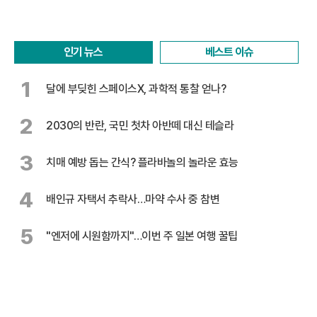
인기 뉴스
베스트 이슈
1
달에 부딪힌 스페이스X, 과학적 통찰 얻나?
2
2030의 반란, 국민 첫차 아반떼 대신 테슬라
3
치매 예방 돕는 간식? 플라바놀의 놀라운 효능
4
배인규 자택서 추락사…마약 수사 중 참변
5
"엔저에 시원함까지"…이번 주 일본 여행 꿀팁