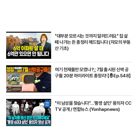
"대부분 모르시는 것까지 알려드려요" 집 살
때 나가는 돈 총정리 해드립니다 (자모의 부동
산 기초)
여기 천재들만 모였나?;; 7월 출시된 신박 공
구들 20분 하이라이트 총정리! 【🤴Ep.548】
"이 남성을 찾습니다"…'통영 살인' 용의자 CC
TV 공개 / 연합뉴스 (Yonhapnews)