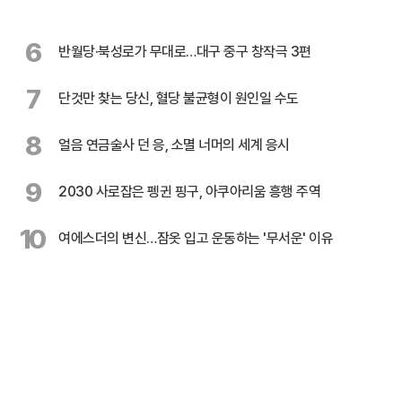
6
반월당·북성로가 무대로…대구 중구 창작극 3편
7
단것만 찾는 당신, 혈당 불균형이 원인일 수도
8
얼음 연금술사 던 응, 소멸 너머의 세계 응시
9
2030 사로잡은 펭귄 핑구, 아쿠아리움 흥행 주역
10
여에스더의 변신…잠옷 입고 운동하는 '무서운' 이유