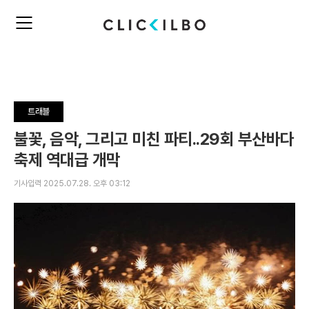
주
검
요
색
서
비
스
메
뉴
트래블
펼
치
불꽃, 음악, 그리고 미친 파티..29회 부산바다
기
축제 역대급 개막
기사입력 2025.07.28. 오후 03:12