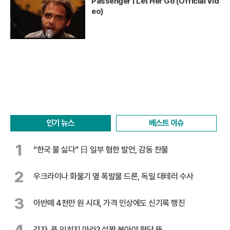
Passenger | Let Her Go (Official Vid
eo)
인기 뉴스
베스트 이슈
1
“한국 물 싫다” 日 일부 혐한 발언, 감동 찬물
2
우크라이나 화물기 옆 폭발물 드론, 독일 대테러 수사
3
아반떼 4천만 원 시대, 가격 인상에도 신기록 행진
감자, 푹 익히지 마라? 살짝 볶아야 혈당 뚝