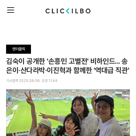
주
검
요
색
서
비
스
메
뉴
엔터클릭
펼
치
김숙이 공개한 '손흥민 고별전' 비하인드... 송
기
은이·산다라박·이진혁과 함께한 '역대급 직관'
기사입력 2025.08.06. 오전 11:44