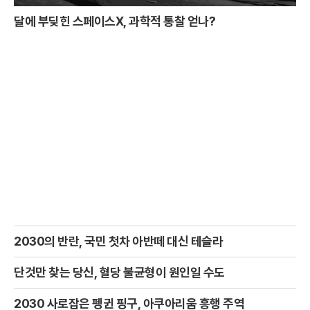
달에 부딪힌 스페이스X, 과학적 통찰 얻나?
2030의 반란, 국민 첫차 아반떼 대신 테슬라
단것만 찾는 당신, 혈당 불균형이 원인일 수도
2030 사로잡은 펭귄 핑구, 아쿠아리움 흥행 주역