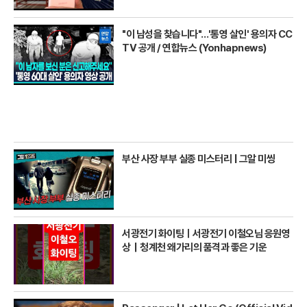
"이 남성을 찾습니다"…'통영 살인' 용의자 CC
TV 공개 / 연합뉴스 (Yonhapnews)
부산 사장 부부 실종 미스터리 | 그알 미씽
서광전기 화이팅ㅣ서광전기 이철오님 응원영
상｜청계천 왜가리의 품격과 좋은 기운