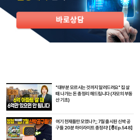
"대부분 모르시는 것까지 알려드려요" 집 살
때 나가는 돈 총정리 해드립니다 (자모의 부동
산 기초)
여기 천재들만 모였나?;; 7월 출시된 신박 공
구들 20분 하이라이트 총정리! 【🤴Ep.548】