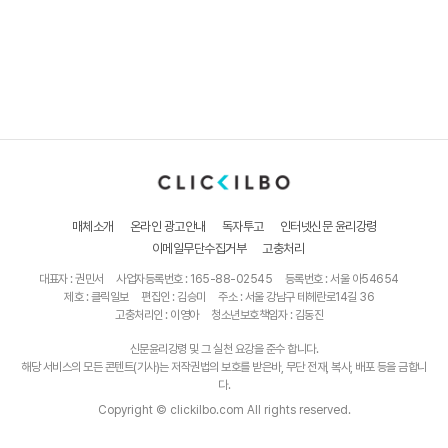
매체소개
온라인 광고안내
독자투고
인터넷신문 윤리강령
이메일무단수집거부
고충처리
대표자 : 권민서
사업자등록번호 : 165-88-02545
등록번호 : 서울 아54654
제호 : 클릭일보
편집인 : 김승미
주소 : 서울 강남구 테헤란로14길 36
고충처리인 : 이영아
청소년보호책임자 : 김동진
신문윤리강령 및 그 실천 요강을 준수 합니다.
해당 서비스의 모든 콘텐트(기사)는 저작권법의 보호를 받은바, 무단 전재, 복사, 배포 등을 금합니
다.
Copyright © clickilbo.com All rights reserved.