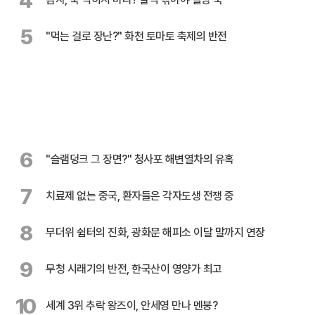
4
5
"먹는 걸로 장난?" 화천 토마토 축제의 반전
6
"슬램덩크 그 장면?" 청사포 해변열차의 유혹
7
치료제 없는 중국, 환자들은 각자도생 전쟁 중
8
무더위 쉼터의 진화, 광화문 해피소 이달 말까지 연장
9
무청 시래기의 반전, 한국산이 영양가 최고
10
세계 3위 추락 왕즈이, 안세영 만나 멘붕?