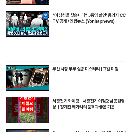
"이 남성을 찾습니다"…'통영 살인' 용의자 CC
TV 공개 / 연합뉴스 (Yonhapnews)
부산 사장 부부 실종 미스터리 | 그알 미씽
서광전기 화이팅ㅣ서광전기 이철오님 응원영
상｜청계천 왜가리의 품격과 좋은 기운