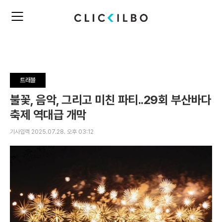
주
검
요
색
서
비
스
메
뉴
트래블
펼
치
불꽃, 음악, 그리고 미친 파티..29회 부산바다
기
축제 역대급 개막
기사입력 2025.07.28. 오후 03:12