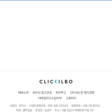
매체소개
온라인 광고안내
독자투고
인터넷신문 윤리강령
이메일무단수집거부
고충처리
대표자 : 권민서
사업자등록번호 : 165-88-02545
등록번호 : 서울 아54654
제호 : 클릭일보
편집인 : 김승미
주소 : 서울 강남구 테헤란로14길 36