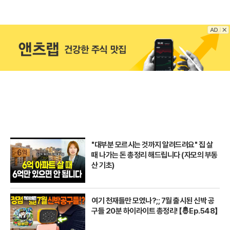
"대부분 모르시는 것까지 알려드려요" 집 살
때 나가는 돈 총정리 해드립니다 (자모의 부동
산 기초)
여기 천재들만 모였나?;; 7월 출시된 신박 공
구들 20분 하이라이트 총정리! 【🤴Ep.548】