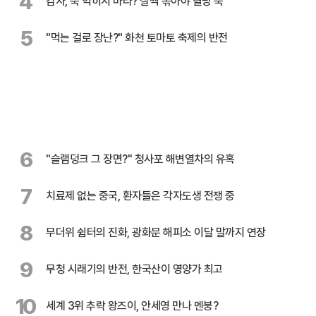
4
감자, 푹 익히지 마라? 살짝 볶아야 혈당 뚝
5
"먹는 걸로 장난?" 화천 토마토 축제의 반전
6
"슬램덩크 그 장면?" 청사포 해변열차의 유혹
7
치료제 없는 중국, 환자들은 각자도생 전쟁 중
8
무더위 쉼터의 진화, 광화문 해피소 이달 말까지 연장
9
무청 시래기의 반전, 한국산이 영양가 최고
10
세계 3위 추락 왕즈이, 안세영 만나 멘붕?