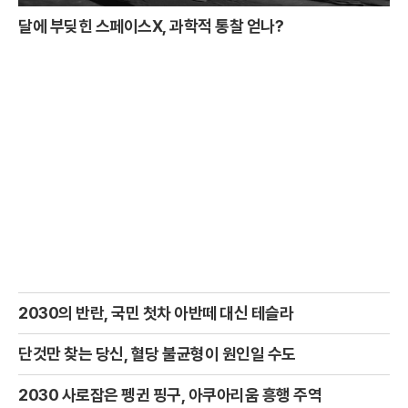
달에 부딪힌 스페이스X, 과학적 통찰 얻나?
2030의 반란, 국민 첫차 아반떼 대신 테슬라
단것만 찾는 당신, 혈당 불균형이 원인일 수도
2030 사로잡은 펭귄 핑구, 아쿠아리움 흥행 주역