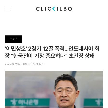
주
검
요
색
서
비
스
메
뉴
스포츠
펼
치
'이민성호' 2경기 12골 폭격...인도네시아 회
기
장 "한국전이 가장 중요하다" 초긴장 상태
기사입력 2025.09.08. 오전 12:10