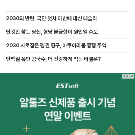
2030의 반란, 국민 첫차 아반떼 대신 테슬라
단것만 찾는 당신, 혈당 불균형이 원인일 수도
2030 사로잡은 펭귄 핑구, 아쿠아리움 흥행 주역
단백질 폭탄 콩국수, 더 건강하게 먹는 비결은?