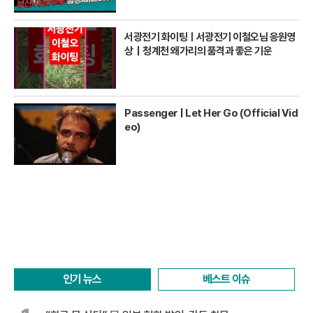
서광전기 화이팅ㅣ서광전기 이철오님 응원영
상｜청계천 왜가리의 품격과 좋은 기운
Passenger | Let Her Go (Official Vid
eo)
인기 뉴스
베스트 이슈