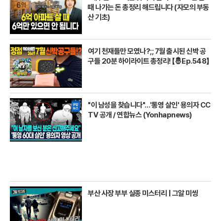
때 나가는 돈 총정리 해드립니다 (자모의 부동
산 기초)
여기 천재들만 모였나?;; 7월 출시된 신박 공
구들 20분 하이라이트 총정리! 【🤴Ep.548】
"이 남성을 찾습니다"…'통영 살인' 용의자 CC
TV 공개 / 연합뉴스 (Yonhapnews)
부산 사장 부부 실종 미스터리 | 그알 미씽