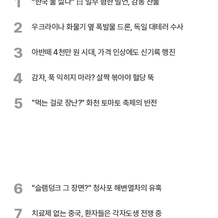
1
“한국 물 싫다” 日 일부 혐한 발언, 감동 찬물
2
우크라이나 화물기 옆 폭발물 드론, 독일 대테러 수사
3
아반떼 4천만 원 시대, 가격 인상에도 신기록 행진
4
감자, 푹 익히지 마라? 살짝 볶아야 혈당 뚝
5
"먹는 걸로 장난?" 화천 토마토 축제의 반전
6
"슬램덩크 그 장면?" 청사포 해변열차의 유혹
7
치료제 없는 중국, 환자들은 각자도생 전쟁 중