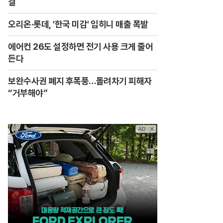
결
오리온·롯데, '한국 미감' 입히니 매출 폭발
에어컨 26도 설정하면 전기 사용 크게 줄어
든다
보완수사권 폐지 후폭풍…돌려차기 피해자
“거부해야”