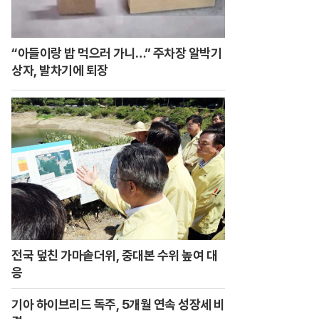
“아들이랑 밥 먹으러 가니…” 주차장 알박기
상자, 발차기에 퇴장
전국 덮친 가마솥더위, 중대본 수위 높여 대
응
기아 하이브리드 독주, 5개월 연속 성장세 비