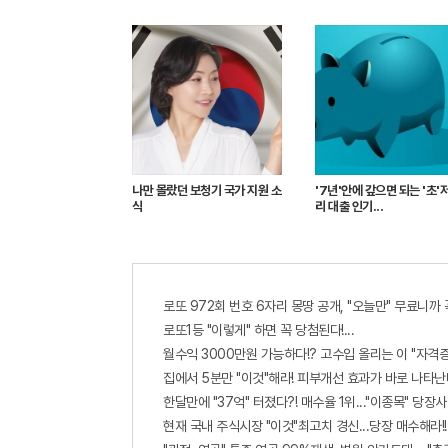
나만 몰랐던 보청기 국가 지원 소
'7년'안에 갚으면 되는 '초'
식
리 대출 인기...
로또 972회 번호 6자리 몽땅 공개, "오늘만" 무료니까
로또1등 "이렇게" 하면 꼭 당첨된다!...
월수익 3000만원 가능하다!? 고수입 올리는 이 "자격
집에서 5분만 "이것"해라! 피부개선 효과가 바로 나타난다
한달만에 "37억" 터졌다?! 매수율 1위..."이종목" 당장사
현재 국내 주식시장 "이것"최고치 경신...당장 매수해라!!