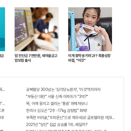
저금
암 진단금 7천만원, 새마을금고
이게 중학생 키라고!? 폭풍성장
암보험 출시
비결, "이것"
 꼭 오늘 확인하세요.
공복혈당 300넘는 '심각당뇨환자', '이것'먹자마자
"부동산 대란" 서울 신축 아파트가 "3억?"
증"에 몰리는 이유 알고보니…
목, 어깨 뭉치고 결리는 '통증' 파헤쳐보니
!!
한의사 김오곤 "2주 -17kg 감량법" 화제!
라!
부족한 머리숱,"두피문신"으로 채우세요! 글로웰의원 의)96837
2021년 "당진" 집값 상승률 1위..왜일까?