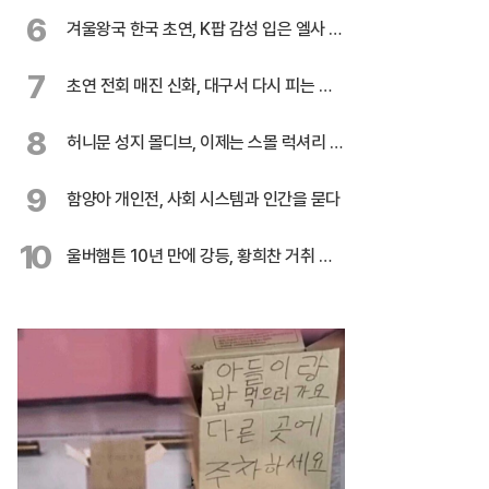
6
겨울왕국 한국 초연, K팝 감성 입은 엘사 온
다
7
초연 전회 매진 신화, 대구서 다시 피는 민
들레
8
허니문 성지 몰디브, 이제는 스몰 럭셔리 시
대
9
함양아 개인전, 사회 시스템과 인간을 묻다
10
울버햄튼 10년 만에 강등, 황희찬 거취 불
투명