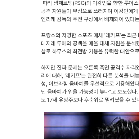
파리 생제르맹(PSG)의 이강인을 향한 루이스
공격 자원들이 부상으로 쓰러지며 이강인에게 
엔리케 감독의 주전 구상에서 배제되어 있다는
프랑스의 저명한 스포츠 매체 '레키프'는 최근
데지레 두에의 공백을 메울 대체 자원을 분석했
살로 하무스의 최전방 기용을 유력한 대안으로
하지만 진짜 문제는 오른쪽 측면 공격수 자리였
리에 대해, '레키프'는 완전히 다른 분석을 내
성, 이브라힘 음바예를 우선적으로 기용해왔다"
닌 음바예가 입을 가능성이 높다"고 보도했다.
도 17세 유망주보다 후순위로 밀려났을 수 있