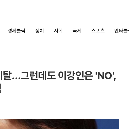
경제클릭
정치
사회
국제
스포츠
엔터클
이탈…그런데도 이강인은 'NO',
택