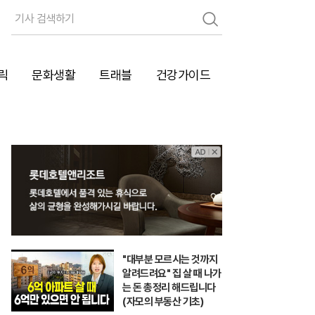
검
색
릭
문화생활
트래블
건강가이드
"대부분 모르시는 것까지
알려드려요" 집 살 때 나가
는 돈 총정리 해드립니다
(자모의 부동산 기초)