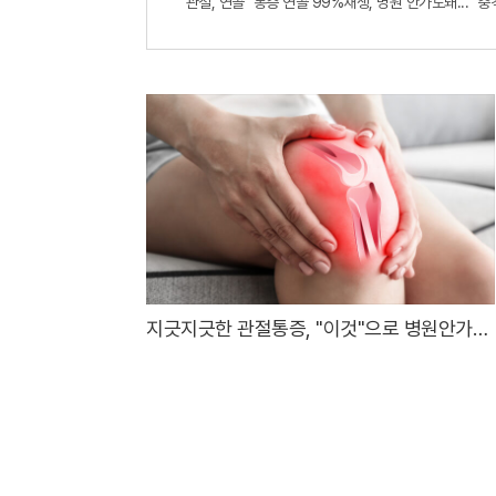
"관절, 연골" 통증 연골 99%재생, 병원 안가도돼... "충
지긋지긋한 관절통증, "이것"으로 병원안가도
돼..
매체소개
대표자 : 권민서