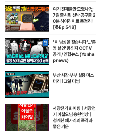
여기 천재들만 모였나?;;
7월 출시된 신박 공구들 2
0분 하이라이트 총정리!
【🤴Ep.548】
"이 남성을 찾습니다"…'통
영 살인' 용의자 CCTV
공개 / 연합뉴스 (Yonha
pnews)
부산 사장 부부 실종 미스
터리 | 그알 미씽
서광전기 화이팅ㅣ서광전
기 이철오님 응원영상｜
청계천 왜가리의 품격과
좋은 기운