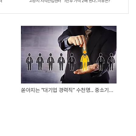
격"
“고양시 지식산업센터” 1년후 가격 2배 된다..이유는?
쏟아지는 "대기업 경력직" 수천명... 중소기업
은 이들 중 고르면 돼
온라인 광고안내
독자투고
인터넷신문 윤리강령
이메일무단수집거부
고
사업자등록번호 : 165-88-02545
등록번호 : 서울 아54654
제호 : 클릭일보
편집인 : 김승미