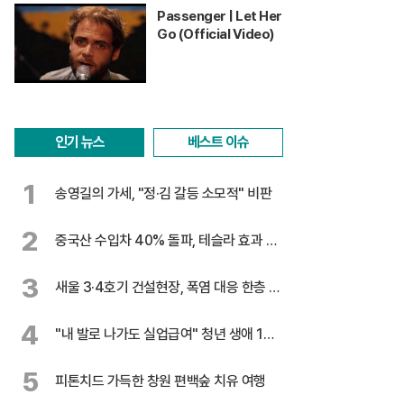
Passenger | Let Her
Go (Official Video)
인기 뉴스
베스트 이슈
1
송영길의 가세, "정·김 갈등 소모적" 비판
2
중국산 수입차 40% 돌파, 테슬라 효과 톡
톡
3
새울 3·4호기 건설현장, 폭염 대응 한층 강
화
4
"내 발로 나가도 실업급여" 청년 생애 1회
지급
5
피톤치드 가득한 창원 편백숲 치유 여행