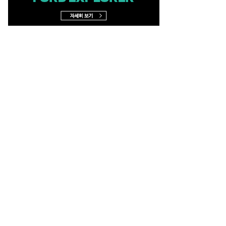
충처리
주소 : 서울 강남구 테헤란로14길 36
고충처리인 : 이영아
청소년보호책