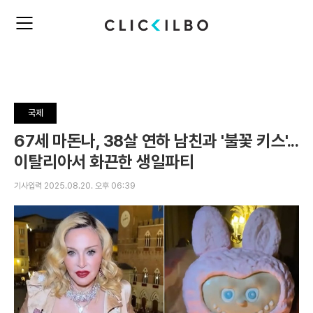
주
검
요
색
서
비
스
메
뉴
국제
펼
치
67세 마돈나, 38살 연하 남친과 '불꽃 키스'...
기
이탈리아서 화끈한 생일파티
기사입력 2025.08.20. 오후 06:39