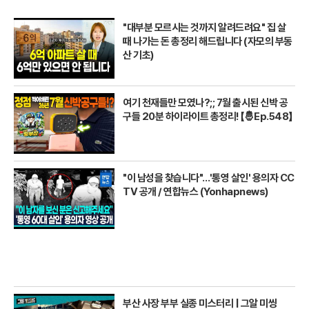
"대부분 모르시는 것까지 알려드려요" 집 살
때 나가는 돈 총정리 해드립니다 (자모의 부동
산 기초)
여기 천재들만 모였나?;; 7월 출시된 신박 공
구들 20분 하이라이트 총정리! 【🤴Ep.548】
"이 남성을 찾습니다"…'통영 살인' 용의자 CC
TV 공개 / 연합뉴스 (Yonhapnews)
부산 사장 부부 실종 미스터리 | 그알 미씽