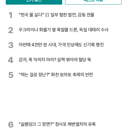
1
“한국 물 싫다” 日 일부 혐한 발언, 감동 찬물
2
우크라이나 화물기 옆 폭발물 드론, 독일 대테러 수사
3
아반떼 4천만 원 시대, 가격 인상에도 신기록 행진
4
감자, 푹 익히지 마라? 살짝 볶아야 혈당 뚝
5
"먹는 걸로 장난?" 화천 토마토 축제의 반전
6
"슬램덩크 그 장면?" 청사포 해변열차의 유혹