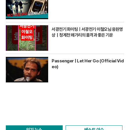
서광전기 화이팅ㅣ서광전기 이철오님 응원영
상｜청계천 왜가리의 품격과 좋은 기운
Passenger | Let Her Go (Official Vid
eo)
인기 뉴스
베스트 이슈