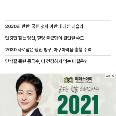
2030의 반란, 국민 첫차 아반떼 대신 테슬라
단것만 찾는 당신, 혈당 불균형이 원인일 수도
2030 사로잡은 펭귄 핑구, 아쿠아리움 흥행 주역
단백질 폭탄 콩국수, 더 건강하게 먹는 비결은?