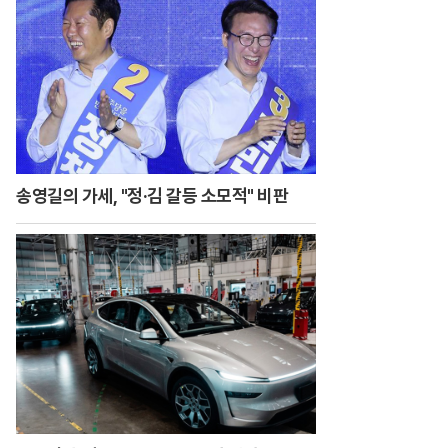
송영길의 가세, "정·김 갈등 소모적" 비판