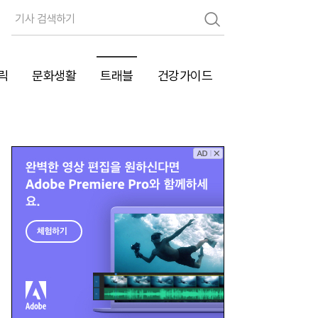
검
색
릭
문화생활
트래블
건강가이드