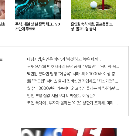
친효
주식, 내일 상 칠 종목 체크.. 30
홀인원 축하비용, 골프용품 보
초만에 무료로
상. 골프보험 출시
로
내장지방,원인은 비만균! '이것'하고 쏙쏙 빠져…
로또 972회 번호 6자리 몽땅 공개, "오늘만" 무료니까 꼭 오늘 확인하
백만원 있다면 당장 "이종목" 사라! 최소 1000배 이상 증가...충격!!
新 "적금형" 서비스 출시! 멤버십만 가입해도 "최신가전" 선착순 100%
월수익 3000만원 가능하다!? 고수입 올리는 이 "자격증"에 몰리는 
인천 부평 집값 서울보다 비싸질것..이유는?
코인 폭락에.. 투자자 몰리는 "이것" 상한가 포착해! 미리 투자..