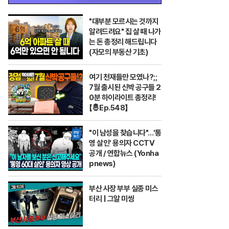
"대부분 모르시는 것까지
알려드려요" 집 살 때 나가
는 돈 총정리 해드립니다
(자모의 부동산 기초)
여기 천재들만 모였나?;;
7월 출시된 신박 공구들 2
0분 하이라이트 총정리!
【🤴Ep.548】
"이 남성을 찾습니다"…'통
영 살인' 용의자 CCTV
공개 / 연합뉴스 (Yonha
pnews)
부산 사장 부부 실종 미스
터리 | 그알 미씽