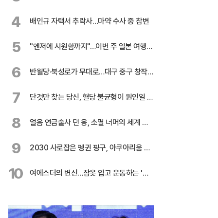
효능
4
배인규 자택서 추락사…마약 수사 중 참변
5
"엔저에 시원함까지"…이번 주 일본 여행
꿀팁
6
반월당·북성로가 무대로…대구 중구 창작극
3편
7
단것만 찾는 당신, 혈당 불균형이 원인일 수
도
8
얼음 연금술사 던 응, 소멸 너머의 세계 응
시
9
2030 사로잡은 펭귄 핑구, 아쿠아리움 흥
행 주역
10
여에스더의 변신…잠옷 입고 운동하는 '무
서운' 이유