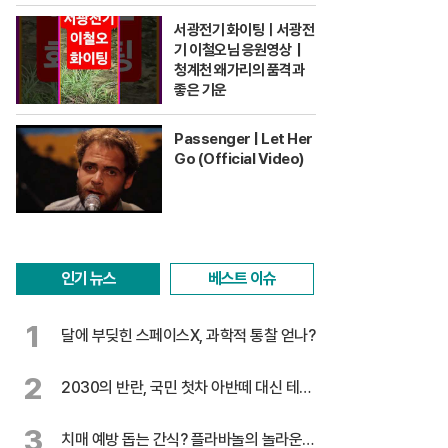
서광전기 화이팅ㅣ서광전
기 이철오님 응원영상｜
청계천 왜가리의 품격과
좋은 기운
Passenger | Let Her
Go (Official Video)
인기 뉴스
베스트 이슈
1
달에 부딪힌 스페이스X, 과학적 통찰 얻나?
2
2030의 반란, 국민 첫차 아반떼 대신 테슬
라
3
치매 예방 돕는 간식? 플라바놀의 놀라운