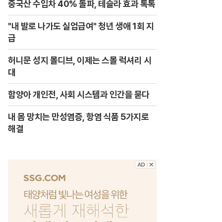
중국산 수입차 40% 돌파, 테슬라 효과 톡톡
"내 발로 나가도 실업급여" 청년 생애 1회 지
급
허니문 성지 몰디브, 이제는 스몰 럭셔리 시
대
함양아 개인전, 사회 시스템과 인간을 묻다
내 몸 망치는 만성염증, 항염 식품 5가지로
해결