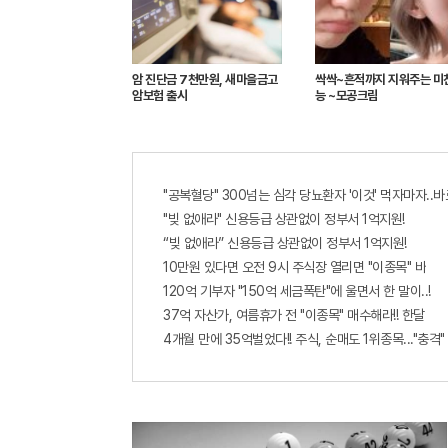
암 진단금 7천만원, 새마을금고
싹싹~흔적까지 지워주는 미
암보험 출시
능 ~모공크림
"공복혈당" 300넘는 심각 당뇨환자 '이것' 먹자마자..바
"빚 없애라" 신용등급 상관없이 정부서 1억지원!
“빚 없애라” 신용등급 상관없이 정부서 1억지원!
10만원 있다면 오전 9시 주식장 열리면 "이종목" 바
120억 기부자 "150억 세금폭탄"에 울면서 한 말이..!
37억 자산가, 여름휴가 전 "이종목" 매수해라!! 한달
4개월 만에 35억벌었다!! 주식, 순매도 1위종목..."충격"