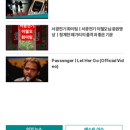
서광전기 화이팅ㅣ서광전기 이철오님 응원영
상｜청계천 왜가리의 품격과 좋은 기운
Passenger | Let Her Go (Official Vid
eo)
인기 뉴스
베스트 이슈