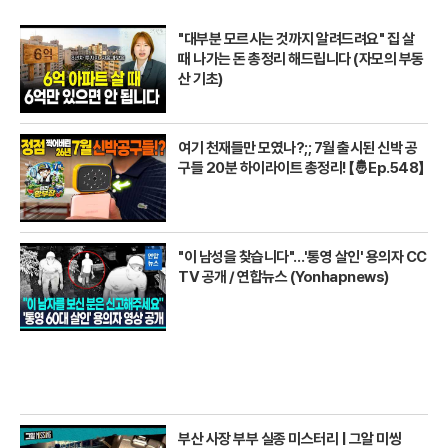
"대부분 모르시는 것까지 알려드려요" 집 살
때 나가는 돈 총정리 해드립니다 (자모의 부동
산 기초)
여기 천재들만 모였나?;; 7월 출시된 신박 공
구들 20분 하이라이트 총정리! 【🤴Ep.548】
"이 남성을 찾습니다"…'통영 살인' 용의자 CC
TV 공개 / 연합뉴스 (Yonhapnews)
부산 사장 부부 실종 미스터리 | 그알 미씽