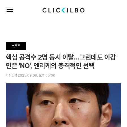
주
검
요
색
서
비
스
메
뉴
스포츠
펼
치
핵심 공격수 2명 동시 이탈…그런데도 이강
기
인은 'NO', 엔리케의 충격적인 선택
기사입력 2025.09.09. 오후 05:00