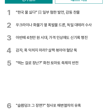
1
“한국 물 싫다” 日 일부 혐한 발언, 감동 찬물
2
우크라이나 화물기 옆 폭발물 드론, 독일 대테러 수사
3
아반떼 4천만 원 시대, 가격 인상에도 신기록 행진
4
감자, 푹 익히지 마라? 살짝 볶아야 혈당 뚝
5
"먹는 걸로 장난?" 화천 토마토 축제의 반전
6
"슬램덩크 그 장면?" 청사포 해변열차의 유혹