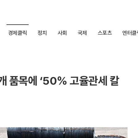
경제클릭
정치
사회
국제
스포츠
엔터클
7개 품목에 ‘50% 고율관세 칼