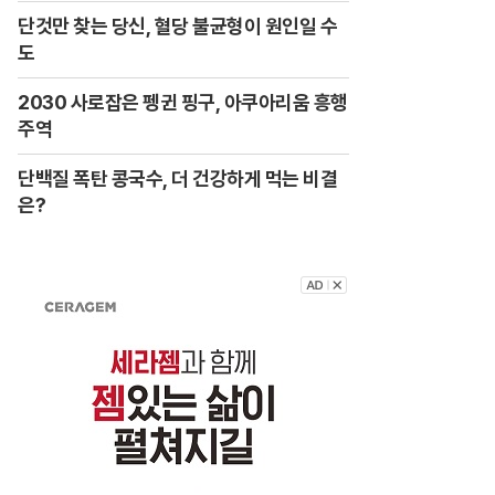
단것만 찾는 당신, 혈당 불균형이 원인일 수
도
2030 사로잡은 펭귄 핑구, 아쿠아리움 흥행
주역
단백질 폭탄 콩국수, 더 건강하게 먹는 비결
은?