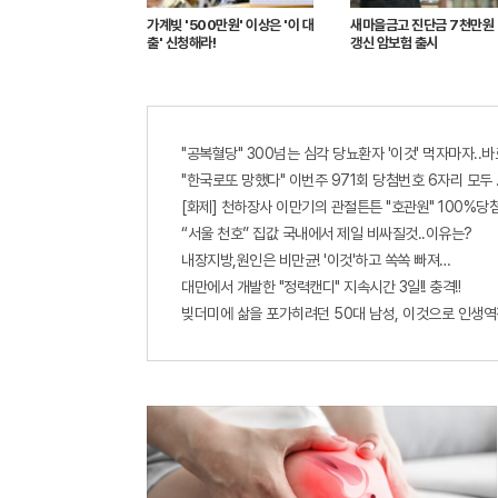
가계빚 '500만원' 이상은 '이 대
새마을금고 진단금 7천만원
출' 신청해라!
갱신 암보험 출시
"공복혈당" 300넘는 심각 당뇨환자 '이것' 먹자마자..바
"한국로또 망했다" 이번주 971회 당첨번호 6자리 모두 유
[화제] 천하장사 이만기의 관절튼튼 "호관원" 100%당첨
“서울 천호” 집값 국내에서 제일 비싸질것..이유는?
내장지방,원인은 비만균! '이것'하고 쏙쏙 빠져…
대만에서 개발한 "정력캔디" 지속시간 3일!! 충격!!
빚더미에 삶을 포가히려던 50대 남성, 이것으로 인생역