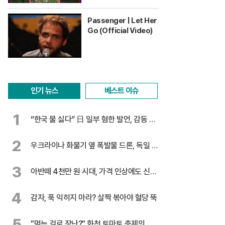
Passenger | Let Her
Go (Official Video)
인기 뉴스
베스트 이슈
1
“한국 물 싫다” 日 일부 혐한 발언, 감동 찬
물
2
우크라이나 화물기 옆 폭발물 드론, 독일 대
테러 수사
3
아반떼 4천만 원 시대, 가격 인상에도 신기
록 행진
4
감자, 푹 익히지 마라? 살짝 볶아야 혈당 뚝
5
"먹는 걸로 장난?" 화천 토마토 축제의 반