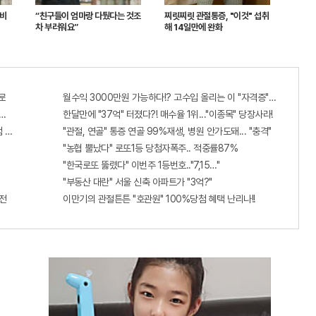
 비
“친구들이 엄마랑 다퉜다는 것조
찌릿찌릿 관절통증, "이것" 섭취
차 부러워요”
해 14일만에 완화
로
월수익 3000만원 가능하다!? 고수입 올리는 이 "자격증"에 몰리는 
출...관계자 실수로 "비상"!
한달만에 "37억" 터졌다?! 매수율 1위..."이종목" 당장사라!
 혜택 난리나!!
"관절, 연골" 통증 연골 99%재생, 병원 안가도돼... "충격"
"농협 뿔났다" 로또1등 당첨자폭주.. 적중률87%
"한국로또 뚫렸다" 이번주 1등번호.."7,15…"
"부동산 대란" 서울 신축 아파트가 "3억?"
전
이만기의 관절튼튼 "호관원" 100%당첨 혜택 난리나!!