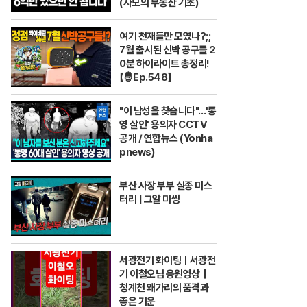
(자모의 부동산 기초)
여기 천재들만 모였나?;;
7월 출시된 신박 공구들 2
0분 하이라이트 총정리!
【🤴Ep.548】
"이 남성을 찾습니다"…'통
영 살인' 용의자 CCTV
공개 / 연합뉴스 (Yonha
pnews)
부산 사장 부부 실종 미스
터리 | 그알 미씽
서광전기 화이팅ㅣ서광전
기 이철오님 응원영상｜
청계천 왜가리의 품격과
좋은 기운