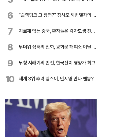
전
6
"슬램덩크 그 장면?" 청사포 해변열차의 유
혹
7
치료제 없는 중국, 환자들은 각자도생 전쟁
중
8
무더위 쉼터의 진화, 광화문 해피소 이달 말
까지 연장
9
무청 시래기의 반전, 한국산이 영양가 최고
10
세계 3위 추락 왕즈이, 안세영 만나 멘붕?