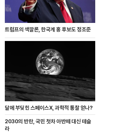
트럼프의 색깔론, 한국계 홍 후보도 정조준
달에 부딪힌 스페이스X, 과학적 통찰 얻나?
2030의 반란, 국민 첫차 아반떼 대신 테슬
라