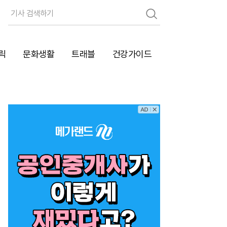
검
색
릭
문화생활
트래블
건강가이드