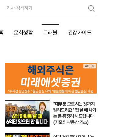
검
색
릭
문화생활
트래블
건강가이드
"대부분 모르시는 것까지
알려드려요" 집 살 때 나가
는 돈 총정리 해드립니다
(자모의 부동산 기초)