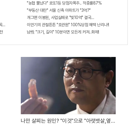
"농협 뿔났다" 로또1등 당첨자폭주.. 적중률87%
"부동산 대란" 서울 신축 아파트가 "3억?"
개그맨 이봉원, 사업실패로 "빛10억" 결국…
 꼭 오늘 확인하세요.
이만기의 관절튼튼 "호관원" 100%당첨 혜택 난리나!!
전
남性 "크기, 길이" 10분이면 모든게 커져..화제!
나만 살찌는 원인? "이것"으로 "아랫뱃살,옆구
리" 다 빠진다!