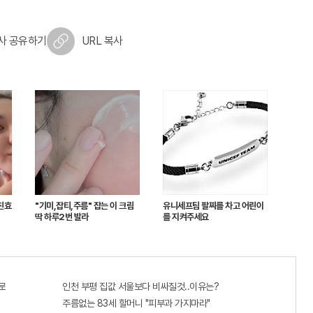
사 공유하기
URL 복사
친효
"기미,잡티,주름" 잡는 이 크림
유니세프팀 팔찌를 차고 어린이
딱 하루2번 발라
를 지켜주세요
로
인천 부평 집값 서울보다 비싸질것..이유는?
주름없는 83세 할머니 "피부과 가지마라"