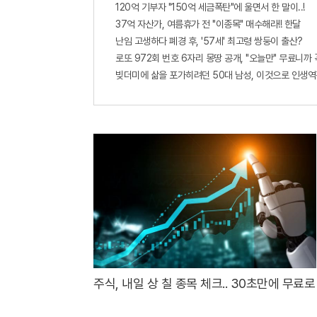
120억 기부자 "150억 세금폭탄"에 울면서 한 말이..!
37억 자산가, 여름휴가 전 "이종목" 매수해라!! 한달
난임 고생하다 폐경 후, '57세' 최고령 쌍둥이 출산?
로또 972회 번호 6자리 몽땅 공개, "오늘만" 무료니까
빚더미에 삶을 포가히려던 50대 남성, 이것으로 인생역
주식, 내일 상 칠 종목 체크.. 30초만에 무료로