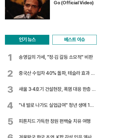
Go (Official Video)
인기 뉴스
베스트 이슈
1
송영길의 가세, "정·김 갈등 소모적" 비판
2
중국산 수입차 40% 돌파, 테슬라 효과 톡
톡
3
새울 3·4호기 건설현장, 폭염 대응 한층 강
화
4
"내 발로 나가도 실업급여" 청년 생애 1회
지급
5
피톤치드 가득한 창원 편백숲 치유 여행
6
겨울왕국 한국 초연, K팝 감성 입은 엘사 온