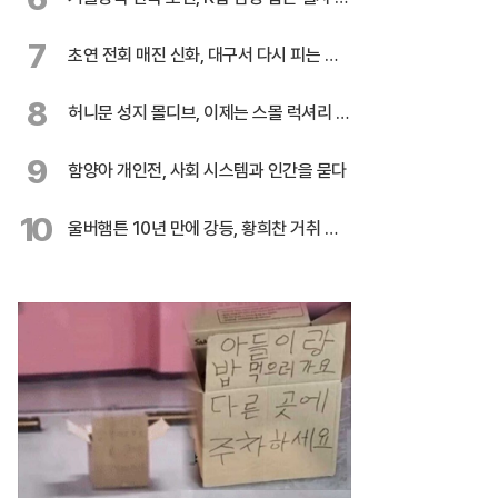
다
7
초연 전회 매진 신화, 대구서 다시 피는 민
들레
8
허니문 성지 몰디브, 이제는 스몰 럭셔리 시
대
9
함양아 개인전, 사회 시스템과 인간을 묻다
10
울버햄튼 10년 만에 강등, 황희찬 거취 불
투명