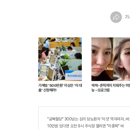
기
가계빚 '500만원' 이상은 '이 대
싹싹~흔적까지 지워주는 미
출' 신청해라!
능 ~모공크림
"공복혈당" 300넘는 심각 당뇨환자 '이것' 먹자마자..바
10만원 있다면 오전 9시 주식장 열리면 "이종목" 바