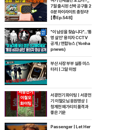
여기 천재들만 모였나?;;
7월 출시된 신박 공구들 2
0분 하이라이트 총정리!
【🤴Ep.548】
"이 남성을 찾습니다"…'통
영 살인' 용의자 CCTV
공개 / 연합뉴스 (Yonha
pnews)
부산 사장 부부 실종 미스
터리 | 그알 미씽
서광전기 화이팅ㅣ서광전
기 이철오님 응원영상｜
청계천 왜가리의 품격과
좋은 기운
Passenger | Let Her