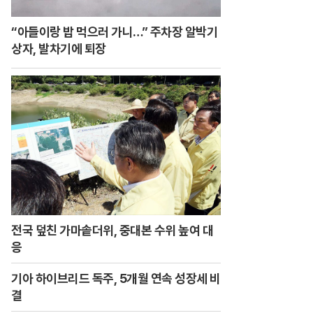
“아들이랑 밥 먹으러 가니…” 주차장 알박기
상자, 발차기에 퇴장
전국 덮친 가마솥더위, 중대본 수위 높여 대
응
기아 하이브리드 독주, 5개월 연속 성장세 비
결