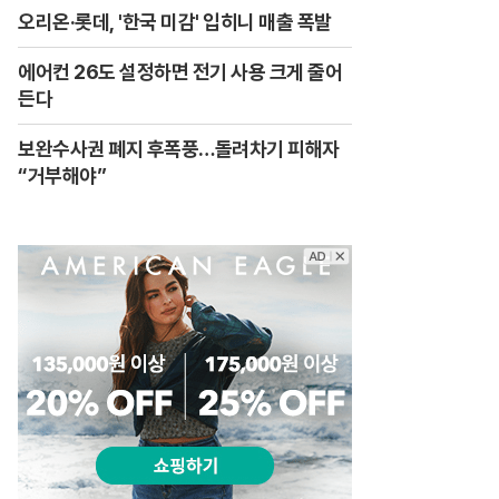
오리온·롯데, '한국 미감' 입히니 매출 폭발
에어컨 26도 설정하면 전기 사용 크게 줄어
든다
보완수사권 폐지 후폭풍…돌려차기 피해자
“거부해야”