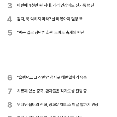
3
아반떼 4천만 원 시대, 가격 인상에도 신기록 행진
4
감자, 푹 익히지 마라? 살짝 볶아야 혈당 뚝
5
"먹는 걸로 장난?" 화천 토마토 축제의 반전
6
"슬램덩크 그 장면?" 청사포 해변열차의 유혹
7
치료제 없는 중국, 환자들은 각자도생 전쟁 중
8
무더위 쉼터의 진화, 광화문 해피소 이달 말까지 연장