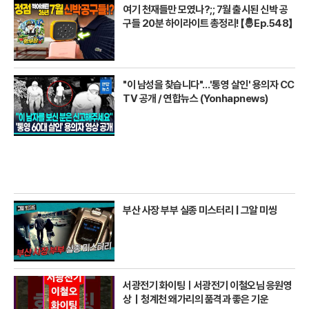
여기 천재들만 모였나?;; 7월 출시된 신박 공
구들 20분 하이라이트 총정리! 【🤴Ep.548】
"이 남성을 찾습니다"…'통영 살인' 용의자 CC
TV 공개 / 연합뉴스 (Yonhapnews)
부산 사장 부부 실종 미스터리 | 그알 미씽
서광전기 화이팅ㅣ서광전기 이철오님 응원영
상｜청계천 왜가리의 품격과 좋은 기운