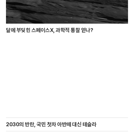
달에 부딪힌 스페이스X, 과학적 통찰 얻나?
2030의 반란, 국민 첫차 아반떼 대신 테슬라