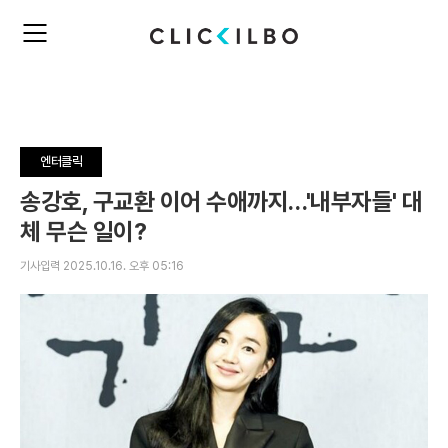
주
검
요
색
서
비
스
메
뉴
엔터클릭
펼
치
송강호, 구교환 이어 수애까지…'내부자들' 대
기
체 무슨 일이?
기사입력 2025.10.16. 오후 05:16