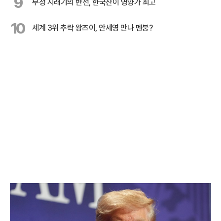
9
무청 시래기의 반전, 한국산이 영양가 최고
10
세계 3위 추락 왕즈이, 안세영 만나 멘붕?