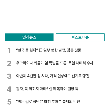
인기 뉴스
베스트 이슈
1
“한국 물 싫다” 日 일부 혐한 발언, 감동 찬물
2
우크라이나 화물기 옆 폭발물 드론, 독일 대테러 수사
3
아반떼 4천만 원 시대, 가격 인상에도 신기록 행진
4
감자, 푹 익히지 마라? 살짝 볶아야 혈당 뚝
5
"먹는 걸로 장난?" 화천 토마토 축제의 반전