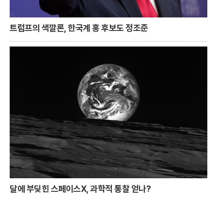
트럼프의 색깔론, 한국계 홍 후보도 정조준
달에 부딪힌 스페이스X, 과학적 통찰 얻나?