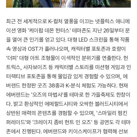
최근 전 세계적으로 K-컬처 열풍을 이끄는 넷플릭스 애니메
이션 영화 '케이팝 데몬 헌터스' 테마존도 지난 26일부터 문
을 열어 큰 인기를 얻고 있다. 대형 LED 스크린을 통해 작품
속 영상과 OST가 흘러나오며, 캐릭터별 포토존과 호랑이
'더피' 대형 아트 조형물이 이색적인 분위기를 연출한다. 헌
트릭스, 사자보이즈 등 캐릭터별 스토리를 미션형 게임과 인
터랙티브 포토존을 통해 몰입감 있게 경험할 수 있으며, 에
버랜드 한정판 굿즈 38종과 K-분식 체험도 가능하다. 현재
에버랜드는 '오즈의 마법사'를 테마로 한 가을축제도 한창이
다. 밝고 환상적인 에메랄드시티와 오싹한 블러드시티에서
상반된 매력의 콘텐츠를 경험할 수 있으며, '스마일리 펌킨
퍼레이드'와 '크레이지 좀비 헌트 인 오즈' 등 공연도 각 테마
존에서 진행된다. 에버랜드와 키이스케이프가 협력해 선보