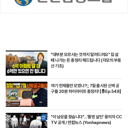
"대부분 모르시는 것까지 알려드려요" 집 살
때 나가는 돈 총정리 해드립니다 (자모의 부동
산 기초)
여기 천재들만 모였나?;; 7월 출시된 신박 공
구들 20분 하이라이트 총정리! 【🤴Ep.548】
"이 남성을 찾습니다"…'통영 살인' 용의자 CC
TV 공개 / 연합뉴스 (Yonhapnews)