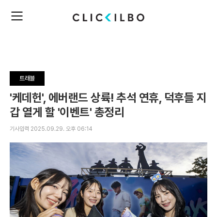
주
검
요
색
서
비
스
메
뉴
트래블
펼
치
'케데헌', 에버랜드 상륙! 추석 연휴, 덕후들 지
기
갑 열게 할 '이벤트' 총정리
기사입력 2025.09.29. 오후 06:14