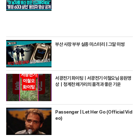
부산 사장 부부 실종 미스터리 | 그알 미씽
서광전기 화이팅ㅣ서광전기 이철오님 응원영
상｜청계천 왜가리의 품격과 좋은 기운
Passenger | Let Her Go (Official Vid
eo)