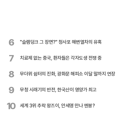
6
"슬램덩크 그 장면?" 청사포 해변열차의 유혹
7
치료제 없는 중국, 환자들은 각자도생 전쟁 중
8
무더위 쉼터의 진화, 광화문 해피소 이달 말까지 연장
9
무청 시래기의 반전, 한국산이 영양가 최고
10
세계 3위 추락 왕즈이, 안세영 만나 멘붕?