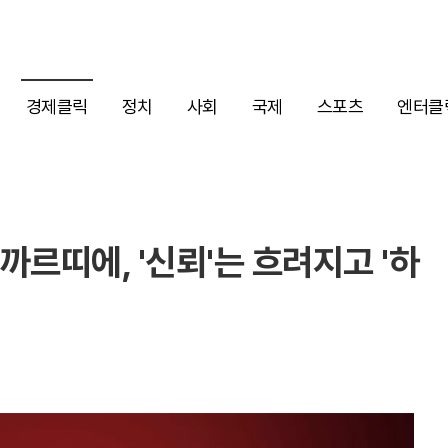
경제클릭
정치
사회
국제
스포츠
엔터클
까르띠에, '신뢰'는 흐려지고 '하