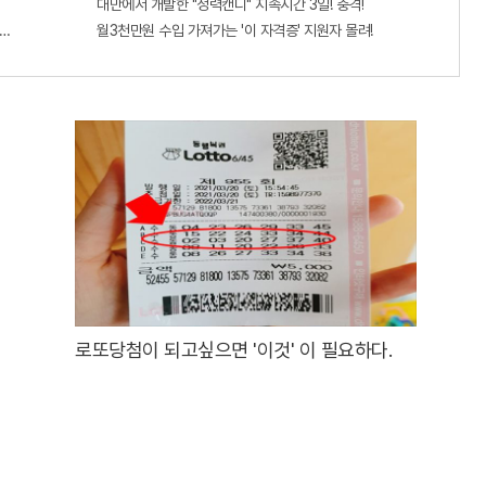
대만에서 개발한 "정력캔디" 지속시간 3일! 충격!
판!! 왜 난리났나 봤더니..경악!
월3천만원 수입 가져가는 '이 자격증' 지원자 몰려!
로또당첨이 되고싶으면 '이것' 이 필요하다.