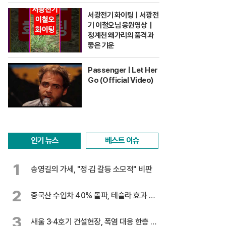
서광전기 화이팅ㅣ서광전
기 이철오님 응원영상｜
청계천 왜가리의 품격과
좋은 기운
Passenger | Let Her
Go (Official Video)
인기 뉴스
베스트 이슈
1
송영길의 가세, "정·김 갈등 소모적" 비판
2
중국산 수입차 40% 돌파, 테슬라 효과 톡
톡
3
새울 3·4호기 건설현장, 폭염 대응 한층 강