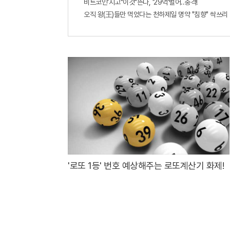
비트코인'지고"이것"뜬다, '29억'벌어..충격!
오직 왕(王)들만 먹었다는 천하제일 명약 "침향" 싹쓰리 완
'로또 1등' 번호 예상해주는 로또계산기 화제!