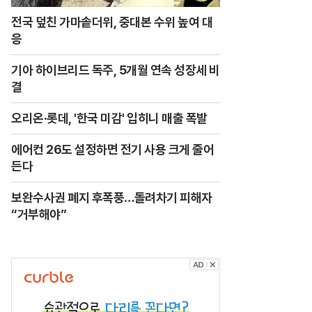
전국 덮친 가마솥더위, 중대본 수위 높여 대
응
기아 하이브리드 독주, 5개월 연속 성장세 비
결
오리온·롯데, '한국 미감' 입히니 매출 폭발
에어컨 26도 설정하면 전기 사용 크게 줄어
든다
보완수사권 폐지 후폭풍…돌려차기 피해자
“거부해야”