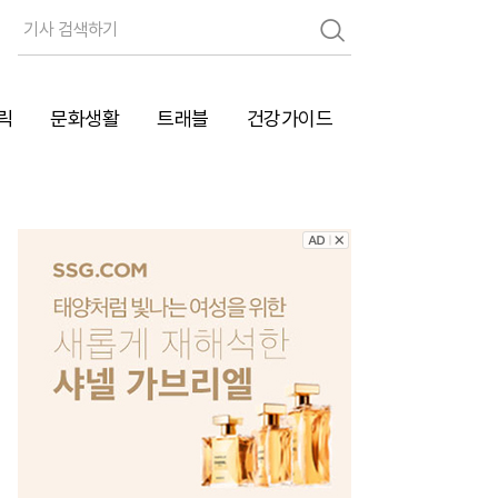
검
색
릭
문화생활
트래블
건강가이드