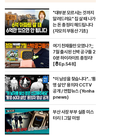
"대부분 모르시는 것까지
알려드려요" 집 살 때 나가
는 돈 총정리 해드립니다
(자모의 부동산 기초)
여기 천재들만 모였나?;;
7월 출시된 신박 공구들 2
0분 하이라이트 총정리!
【🤴Ep.548】
"이 남성을 찾습니다"…'통
영 살인' 용의자 CCTV
공개 / 연합뉴스 (Yonha
pnews)
부산 사장 부부 실종 미스
터리 | 그알 미씽