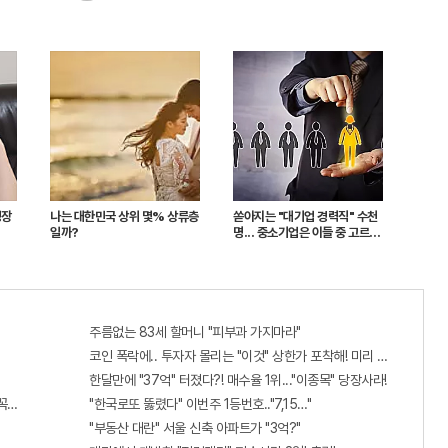
성장
나는 대한민국 상위 몇% 상류층
쏟아지는 "대기업 경력직" 수천
일까?
명... 중소기업은 이들 중 고르면
돼
주름없는 83세 할머니 "피부과 가지마라"
코인 폭락에.. 투자자 몰리는 "이것" 상한가 포착해! 미리 투자..
한달만에 "37억" 터졌다?! 매수율 1위..."이종목" 당장사라!
 꼭 오늘 확인하세요.
"한국로또 뚫렸다" 이번주 1등번호.."7,15…"
"부동산 대란" 서울 신축 아파트가 "3억?"