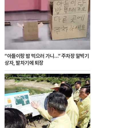
“아들이랑 밥 먹으러 가니…” 주차장 알박기
상자, 발차기에 퇴장