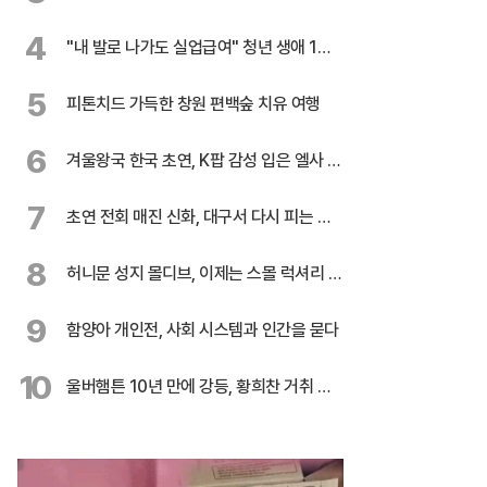
화
4
"내 발로 나가도 실업급여" 청년 생애 1회
지급
5
피톤치드 가득한 창원 편백숲 치유 여행
6
겨울왕국 한국 초연, K팝 감성 입은 엘사 온
다
7
초연 전회 매진 신화, 대구서 다시 피는 민
들레
8
허니문 성지 몰디브, 이제는 스몰 럭셔리 시
대
9
함양아 개인전, 사회 시스템과 인간을 묻다
10
울버햄튼 10년 만에 강등, 황희찬 거취 불
투명