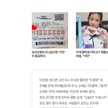
로또당첨이 되고싶으면 '이것'
이게 중학생 키라고!? 폭풍
이 필요하다.
비결, "이것"
10만원 있다면 오전 9시 주식장 열리면 "이종목" 바
4개월 만에 35억벌었다!! 주식, 순매도 1위종목..."충격"
도박빚 10억 여배우K양 '이것'후 돈벼락 맞아..
로또 972회 번호 6자리 몽땅 공개, "오늘만" 무료니까
로또 용지 찢지 마세요. 사람들이 모르는 3가지!!