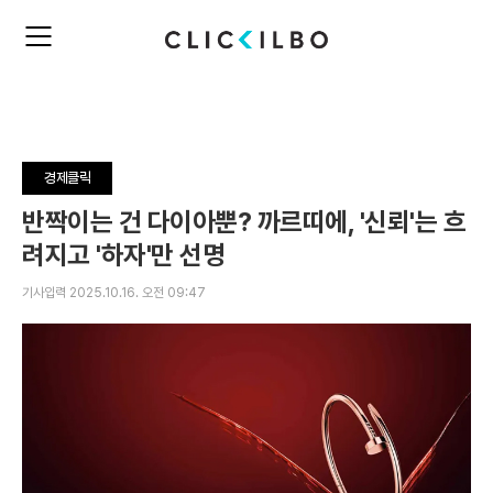
주
검
요
색
서
비
스
메
뉴
경제클릭
펼
치
반짝이는 건 다이아뿐? 까르띠에, '신뢰'는 흐
기
려지고 '하자'만 선명
기사입력 2025.10.16. 오전 09:47