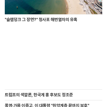
"슬램덩크 그 장면?" 청사포 해변열차의 유혹
트럼프의 색깔론, 한국계 홍 후보도 정조준
폭염·가뭄 이중고, 이 대통령 "취약계층 끝까지 보호"