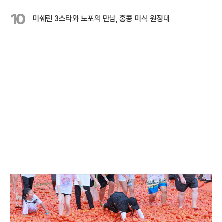
10
미쉐린 3스타와 노포의 만남, 홍콩 미식 원정대