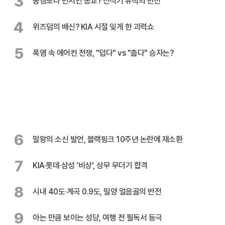
3
농경보다 먼저인 종교? 신석기 유적의 반전
4
위즈덤의 배신? KIA 시절 잊게 한 괴력쇼
5
폭염 속 에어컨 전쟁, "덥다" vs "춥다" 승자는?
6
말왕의 소신 발언, 블랙핑크 10주년 논란에 재소환
7
KIA·롯데·삼성 '비상', 상무 무더기 합격
8
시내 40도·계곡 0.9도, 밀양 얼음골의 반전
9
아는 만큼 보이는 성당, 여행 전 필독서 등극