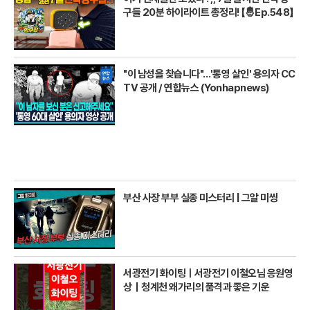
구들 20분 하이라이트 총정리! 【🤴Ep.548】
"이 남성을 찾습니다"…'통영 살인' 용의자 CC
TV 공개 / 연합뉴스 (Yonhapnews)
부산 사장 부부 실종 미스터리 | 그알 미씽
서광전기 화이팅ㅣ서광전기 이철오님 응원영
상｜청계천 왜가리의 품격과 좋은 기운