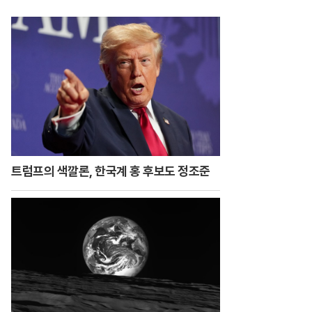
트럼프의 색깔론, 한국계 홍 후보도 정조준