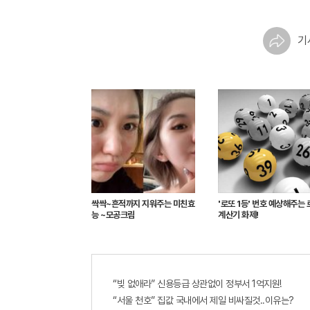
기
싹싹~흔적까지 지워주는 미친효
'로또 1등' 번호 예상해주는 
능 ~모공크림
계산기 화제!
“빚 없애라” 신용등급 상관없이 정부서 1억지원!
“서울 천호” 집값 국내에서 제일 비싸질것..이유는?