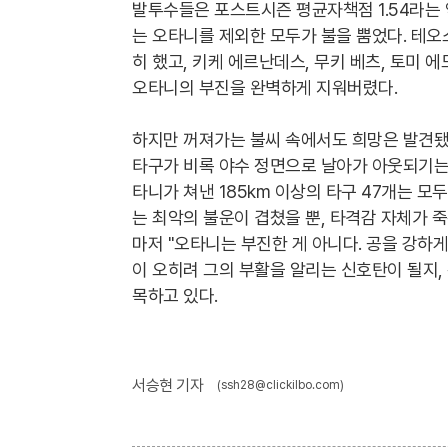
발투수들은 포스트시즌 평균자책점 1.54라는
는 오타니를 제외한 모두가 불을 뿜었다. 테오
히 했고, 키케 에르난데스, 무키 베츠, 토미 
오타니의 부진을 완벽하게 지워버렸다.
하지만 꺼져가는 불씨 속에서도 희망은 발견됐다.
타구가 비록 야수 정면으로 날아가 아웃되기는 
타니가 쳐낸 185km 이상의 타구 47개는 모두
는 최악의 불운이 겹쳤을 뿐, 타격감 자체가 
마저 "오타니는 부진한 게 아니다. 공을 강하
이 오히려 그의 부활을 알리는 신호탄이 될지,
목하고 있다.
서승현 기자
(ssh28@clickilbo.com)