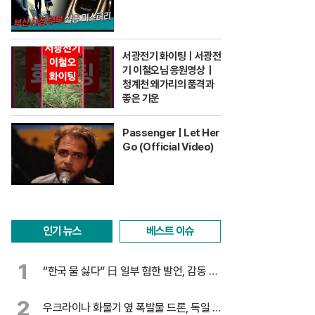
서광전기 화이팅ㅣ서광전
기 이철오님 응원영상｜
청계천 왜가리의 품격과
좋은 기운
Passenger | Let Her
Go (Official Video)
인기 뉴스
베스트 이슈
1
“한국 물 싫다” 日 일부 혐한 발언, 감동 찬
물
2
우크라이나 화물기 옆 폭발물 드론, 독일 대