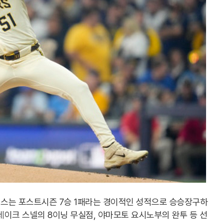
스는 포스트시즌 7승 1패라는 경이적인 성적으로 승승장구하
 블레이크 스넬의 8이닝 무실점, 야마모토 요시노부의 완투 등 선