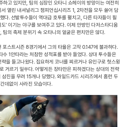
주하고 있지만, 팀의 심장인 오타니 쇼헤이의 방망이는 여전히
서 열린 내셔널리그 챔피언십시리즈 1, 2차전을 모두 쓸어 담
했다. 선발투수들이 역대급 호투를 펼치고, 다른 타자들이 필
도' 이기는 야구를 보여주고 있다. 이제 안방인 다저스타디움
 팀의 축제 분위기 속 오타니의 얼굴은 편치만은 않다.
 포스트시즌 8경기에서 그의 타율은 고작 0.147에 불과하다.
수 1안타라는 처참한 성적표를 받아 들었다. 상대 투수들은
전략을 들고나왔다. 집요하게 코너를 찌르거나 유인구로 헛스윙
구로 거르기 일쑤다. 어떻게든 장타만은 피하겠다는 상대의 전략
삼진을 무려 15개나 당했다. 와일드카드 시리즈에서 홈런 두
간데없이 사라진 모습이다.