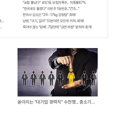
"농협 뿔났다" 로또1등 당첨자폭주.. 적중률87%
"한국로또 뚫렸다" 이번주 1등번호.."7,15…"
한의사 김오곤 "2주 -17kg 감량법" 화제!
비추면 번호 보인다!?"
남性 "크기, 길이" 10분이면 모든게 커져..화제!
단치료법 나왔다!
죽어야 끊는 '담배'..7일만에 "금연 비법" 밝혀져 충격!
쏟아지는 "대기업 경력직" 수천명... 중소기업
은 이들 중 고르면 돼