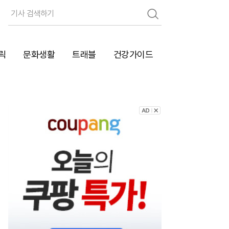
검
색
릭
문화생활
트래블
건강가이드