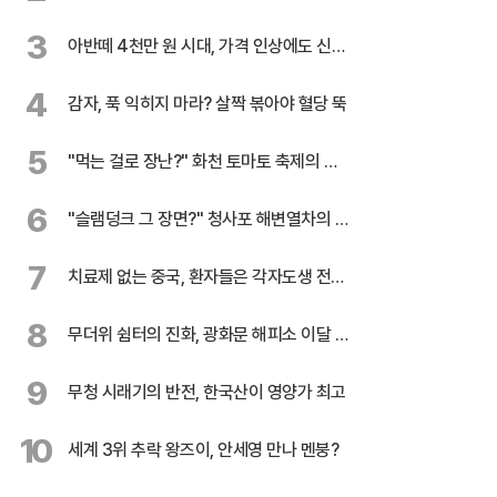
테러 수사
3
아반떼 4천만 원 시대, 가격 인상에도 신기
록 행진
4
감자, 푹 익히지 마라? 살짝 볶아야 혈당 뚝
5
"먹는 걸로 장난?" 화천 토마토 축제의 반
전
6
"슬램덩크 그 장면?" 청사포 해변열차의 유
혹
7
치료제 없는 중국, 환자들은 각자도생 전쟁
중
8
무더위 쉼터의 진화, 광화문 해피소 이달 말
까지 연장
9
무청 시래기의 반전, 한국산이 영양가 최고
10
세계 3위 추락 왕즈이, 안세영 만나 멘붕?