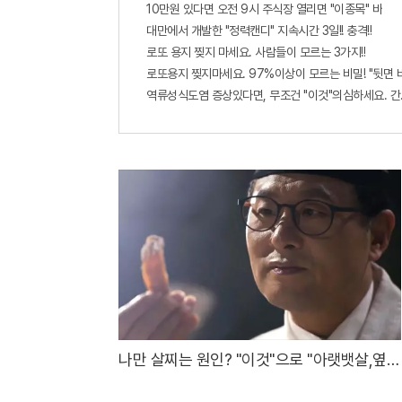
10만원 있다면 오전 9시 주식장 열리면 "이종목" 바
대만에서 개발한 "정력캔디" 지속시간 3일!! 충격!!
로또 용지 찢지 마세요. 사람들이 모르는 3가지!!
로또용지 찢지마세요. 97%이상이 모르는 비밀! "뒷면 
역류성식도염 증상있다면, 무조건 "이것"의심하세요. 간
나만 살찌는 원인? "이것"으로 "아랫뱃살,옆구
리" 다 빠진다!