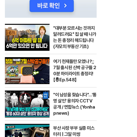
"대부분 모르시는 것까지
알려드려요" 집 살 때 나가
는 돈 총정리 해드립니다
(자모의 부동산 기초)
여기 천재들만 모였나?;;
7월 출시된 신박 공구들 2
0분 하이라이트 총정리!
【🤴Ep.548】
"이 남성을 찾습니다"…'통
영 살인' 용의자 CCTV
공개 / 연합뉴스 (Yonha
pnews)
부산 사장 부부 실종 미스
터리 | 그알 미씽