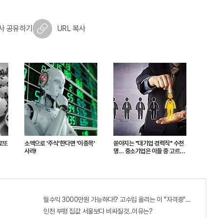
사 공유하기
URL 복사
로또
소액으로 '주식'한다면 '이종목'
쏟아지는 "대기업 경력직" 수천
사라!
명... 중소기업은 이들 중 고르면
돼
월수익 3000만원 가능하다!? 고수입 올리는 이 "자격증"에 몰리는 
인천 부평 집값 서울보다 비싸질것..이유는?