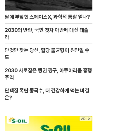
달에 부딪힌 스페이스X, 과학적 통찰 얻나?
2030의 반란, 국민 첫차 아반떼 대신 테슬
라
단것만 찾는 당신, 혈당 불균형이 원인일 수
도
2030 사로잡은 펭귄 핑구, 아쿠아리움 흥행
주역
단백질 폭탄 콩국수, 더 건강하게 먹는 비결
은?
이유 알고보니…