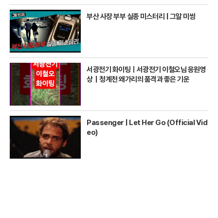
부산 사장 부부 실종 미스터리 | 그알 미씽
서광전기 화이팅ㅣ서광전기 이철오님 응원영
상｜청계천 왜가리의 품격과 좋은 기운
Passenger | Let Her Go (Official Vid
eo)