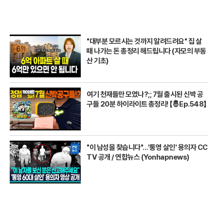
"대부분 모르시는 것까지 알려드려요" 집 살
때 나가는 돈 총정리 해드립니다 (자모의 부동
산 기초)
여기 천재들만 모였나?;; 7월 출시된 신박 공
구들 20분 하이라이트 총정리! 【🤴Ep.548】
"이 남성을 찾습니다"…'통영 살인' 용의자 CC
TV 공개 / 연합뉴스 (Yonhapnews)