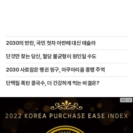
2030의 반란, 국민 첫차 아반떼 대신 테슬라
단것만 찾는 당신, 혈당 불균형이 원인일 수도
2030 사로잡은 펭귄 핑구, 아쿠아리움 흥행 주역
단백질 폭탄 콩국수, 더 건강하게 먹는 비결은?