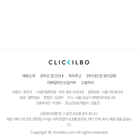
매체소개
온라인 광고안내
독자투고
인터넷신문 윤리강령
이메일무단수집거부
고충처리
대표자 : 권민서
사업자등록번호 : 165-88-02545
등록번호 : 서울 아54654
제호 : 클릭일보
편집인 : 김승미
주소 : 서울 강남구 테헤란로14길 36
고충처리인 : 이영아
청소년보호책임자 : 김동진
신문윤리강령 및 그 실천 요강을 준수 합니다.
해당 서비스의 모든 콘텐트(기사)는 저작권법의 보호를 받은바, 무단 전재, 복사, 배포 등을 금합니
다.
Copyright © clickilbo.com All rights reserved.