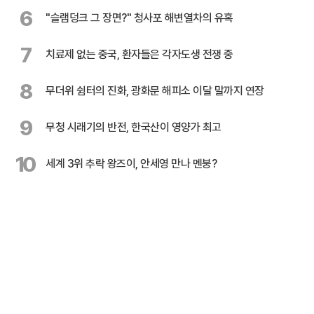
6
"슬램덩크 그 장면?" 청사포 해변열차의 유혹
7
치료제 없는 중국, 환자들은 각자도생 전쟁 중
8
무더위 쉼터의 진화, 광화문 해피소 이달 말까지 연장
9
무청 시래기의 반전, 한국산이 영양가 최고
10
세계 3위 추락 왕즈이, 안세영 만나 멘붕?