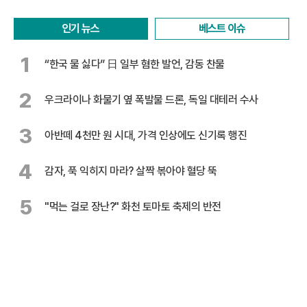
인기 뉴스
베스트 이슈
1
“한국 물 싫다” 日 일부 혐한 발언, 감동 찬물
2
우크라이나 화물기 옆 폭발물 드론, 독일 대테러 수사
3
아반떼 4천만 원 시대, 가격 인상에도 신기록 행진
4
감자, 푹 익히지 마라? 살짝 볶아야 혈당 뚝
5
"먹는 걸로 장난?" 화천 토마토 축제의 반전