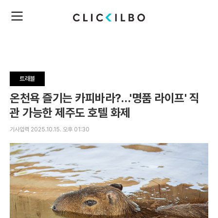
주
검
요
색
서
비
스
메
뉴
트래블
펼
치
온천욕 즐기는 카피바라?…'명품 라이프' 직
기
관 가능한 제주도 호텔 화제
기사입력 2025.10.15. 오후 01:30