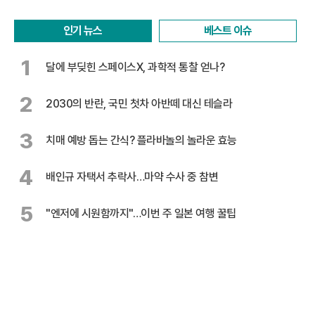
인기 뉴스
베스트 이슈
1
달에 부딪힌 스페이스X, 과학적 통찰 얻나?
2
2030의 반란, 국민 첫차 아반떼 대신 테슬라
3
치매 예방 돕는 간식? 플라바놀의 놀라운 효능
4
배인규 자택서 추락사…마약 수사 중 참변
5
"엔저에 시원함까지"…이번 주 일본 여행 꿀팁