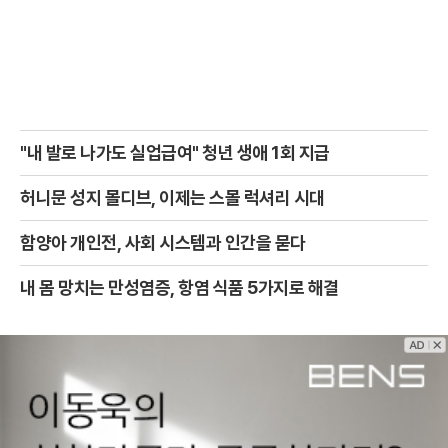
"내 발로 나가도 실업급여" 청년 생애 1회 지급
허니문 성지 몰디브, 이제는 스몰 럭셔리 시대
함양아 개인전, 사회 시스템과 인간을 묻다
내 몸 망치는 만성염증, 항염 식품 5가지로 해결