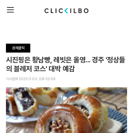
주
검
요
색
서
비
스
메
뉴
경제클릭
펼
치
시진핑은 황남빵, 레빗은 올영... 경주 '정상들
기
의 블레저 코스' 대박 예감
기사입력 2025.11.03. 오후 02:09