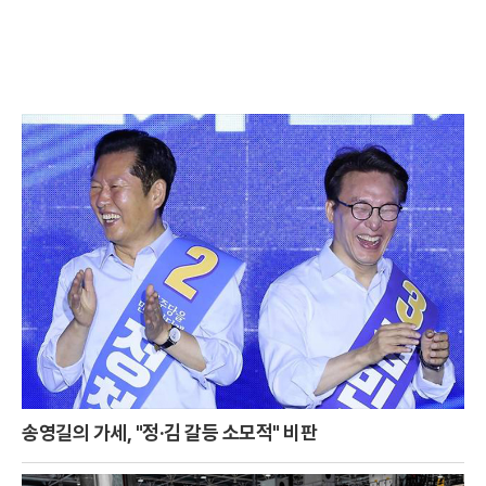
송영길의 가세, "정·김 갈등 소모적" 비판