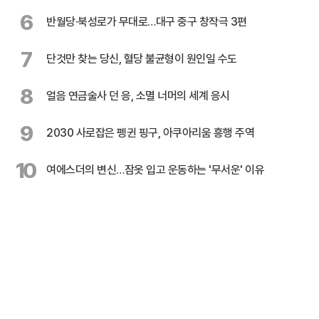
6
반월당·북성로가 무대로…대구 중구 창작극 3편
7
단것만 찾는 당신, 혈당 불균형이 원인일 수도
8
얼음 연금술사 던 응, 소멸 너머의 세계 응시
9
2030 사로잡은 펭귄 핑구, 아쿠아리움 흥행 주역
10
여에스더의 변신…잠옷 입고 운동하는 '무서운' 이유