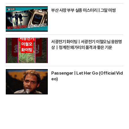
부산 사장 부부 실종 미스터리 | 그알 미씽
서광전기 화이팅ㅣ서광전기 이철오님 응원영
상｜청계천 왜가리의 품격과 좋은 기운
Passenger | Let Her Go (Official Vid
eo)