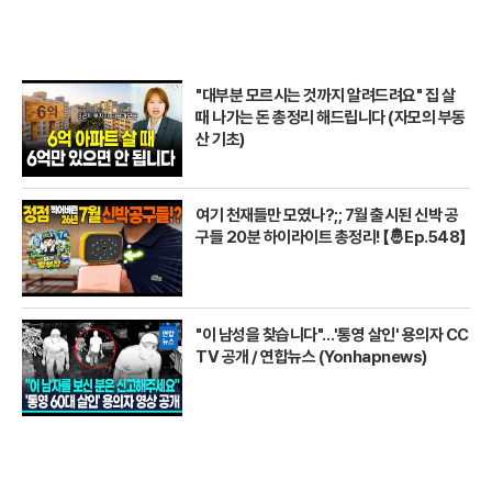
"대부분 모르시는 것까지 알려드려요" 집 살
때 나가는 돈 총정리 해드립니다 (자모의 부동
산 기초)
여기 천재들만 모였나?;; 7월 출시된 신박 공
구들 20분 하이라이트 총정리! 【🤴Ep.548】
"이 남성을 찾습니다"…'통영 살인' 용의자 CC
TV 공개 / 연합뉴스 (Yonhapnews)