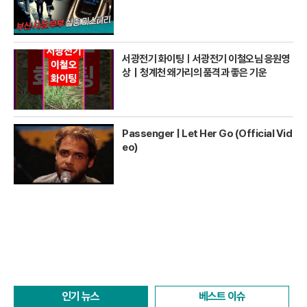
서광전기 화이팅ㅣ서광전기 이철오님 응원영
상｜청계천 왜가리의 품격과 좋은 기운
Passenger | Let Her Go (Official Vid
eo)
인기 뉴스
베스트 이슈