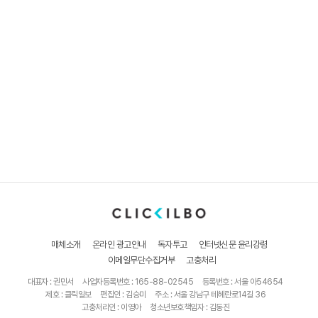
매체소개
온라인 광고안내
독자투고
인터넷신문 윤리강령
이메일무단수집거부
고충처리
대표자 : 권민서
사업자등록번호 : 165-88-02545
등록번호 : 서울 아54654
제호 : 클릭일보
편집인 : 김승미
주소 : 서울 강남구 테헤란로14길 36
고충처리인 : 이영아
청소년보호책임자 : 김동진