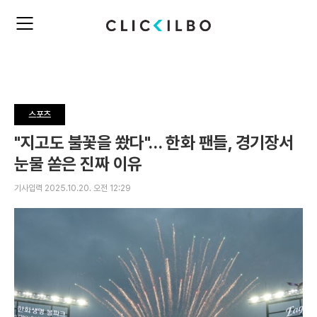
주
검
요
색
서
비
스
메
뉴
스포츠
펼
치
"지고도 불꽃을 쐈다"… 한화 팬들, 경기장서
기
눈물 쏟은 진짜 이유
기사입력 2025.10.20. 오전 12:29