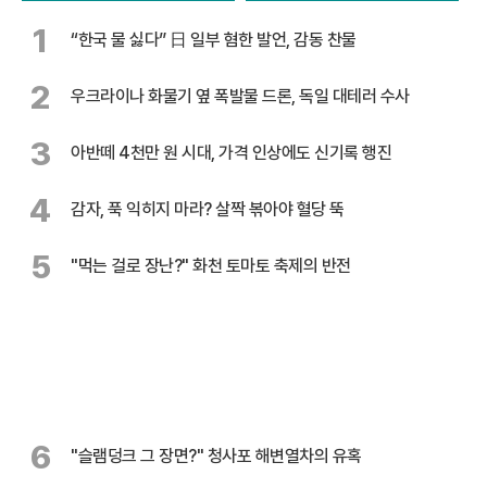
1
“한국 물 싫다” 日 일부 혐한 발언, 감동 찬물
2
우크라이나 화물기 옆 폭발물 드론, 독일 대테러 수사
3
아반떼 4천만 원 시대, 가격 인상에도 신기록 행진
4
감자, 푹 익히지 마라? 살짝 볶아야 혈당 뚝
5
"먹는 걸로 장난?" 화천 토마토 축제의 반전
6
"슬램덩크 그 장면?" 청사포 해변열차의 유혹