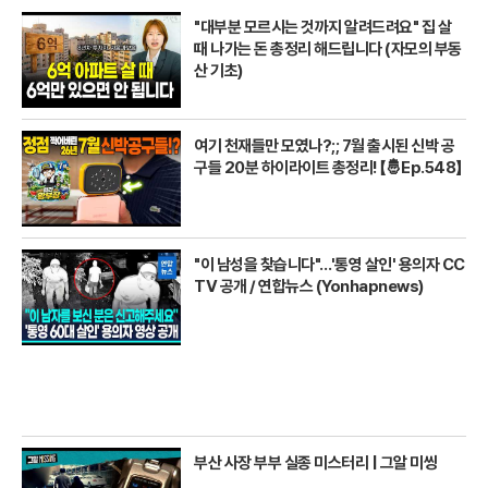
"대부분 모르시는 것까지 알려드려요" 집 살
때 나가는 돈 총정리 해드립니다 (자모의 부동
산 기초)
여기 천재들만 모였나?;; 7월 출시된 신박 공
구들 20분 하이라이트 총정리! 【🤴Ep.548】
"이 남성을 찾습니다"…'통영 살인' 용의자 CC
TV 공개 / 연합뉴스 (Yonhapnews)
부산 사장 부부 실종 미스터리 | 그알 미씽