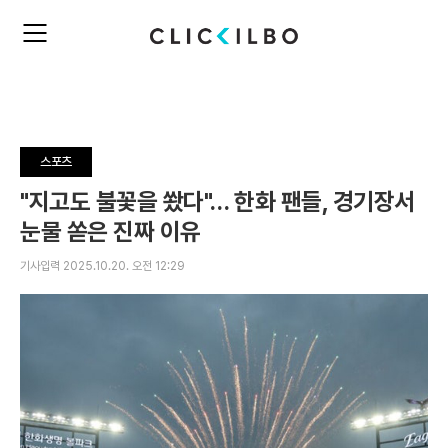
주
검
요
색
서
비
스
메
뉴
스포츠
펼
치
"지고도 불꽃을 쐈다"… 한화 팬들, 경기장서
기
눈물 쏟은 진짜 이유
기사입력 2025.10.20. 오전 12:29