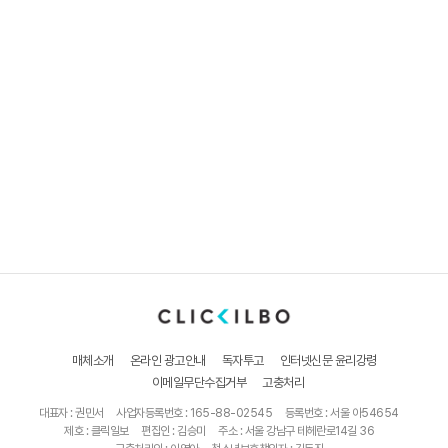
매체소개
온라인 광고안내
독자투고
인터넷신문 윤리강령
이메일무단수집거부
고충처리
대표자 : 권민서
사업자등록번호 : 165-88-02545
등록번호 : 서울 아54654
제호 : 클릭일보
편집인 : 김승미
주소 : 서울 강남구 테헤란로14길 36