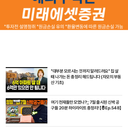
"대부분 모르시는 것까지 알려드려요" 집 살
때 나가는 돈 총정리 해드립니다 (자모의 부동
산 기초)
여기 천재들만 모였나?;; 7월 출시된 신박 공
구들 20분 하이라이트 총정리! 【🤴Ep.548】