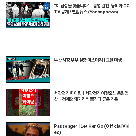
"이 남성을 찾습니다"…'통영 살인' 용의자 CC
TV 공개 / 연합뉴스 (Yonhapnews)
부산 사장 부부 실종 미스터리 | 그알 미씽
서광전기 화이팅ㅣ서광전기 이철오님 응원영
상｜청계천 왜가리의 품격과 좋은 기운
Passenger | Let Her Go (Official Vid
eo)