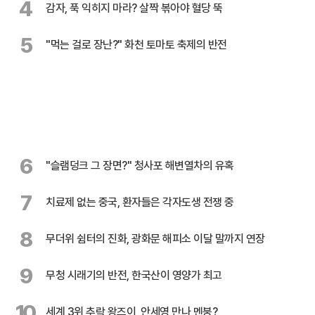
4
감자, 푹 익히지 마라? 살짝 볶아야 혈당 뚝
5
"먹는 걸로 장난?" 화천 토마토 축제의 반전
6
"슬램덩크 그 장면?" 청사포 해변열차의 유혹
7
치료제 없는 중국, 환자들은 각자도생 전쟁 중
8
무더위 쉼터의 진화, 광화문 해피소 이달 말까지 연장
9
무청 시래기의 반전, 한국산이 영양가 최고
10
세계 3위 추락 왕즈이, 안세영 만나 멘붕?