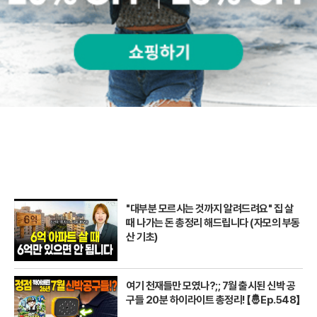
"대부분 모르시는 것까지 알려드려요" 집 살
때 나가는 돈 총정리 해드립니다 (자모의 부동
산 기초)
여기 천재들만 모였나?;; 7월 출시된 신박 공
구들 20분 하이라이트 총정리! 【🤴Ep.548】