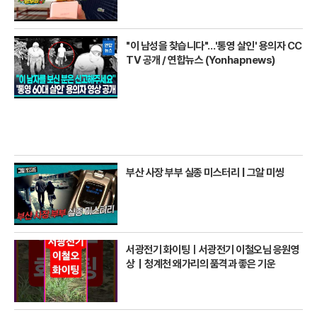
"이 남성을 찾습니다"…'통영 살인' 용의자 CC
TV 공개 / 연합뉴스 (Yonhapnews)
부산 사장 부부 실종 미스터리 | 그알 미씽
서광전기 화이팅ㅣ서광전기 이철오님 응원영
상｜청계천 왜가리의 품격과 좋은 기운