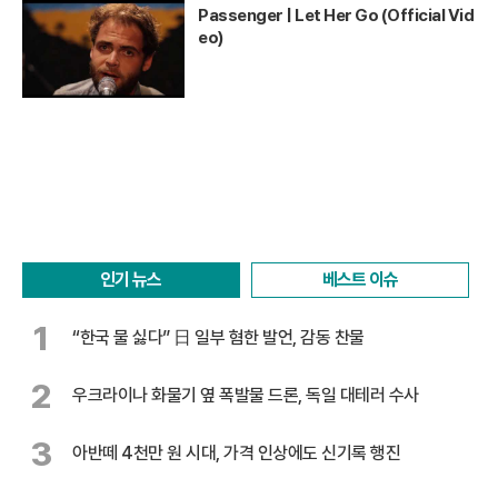
Passenger | Let Her Go (Official Vid
eo)
인기 뉴스
베스트 이슈
1
“한국 물 싫다” 日 일부 혐한 발언, 감동 찬물
2
우크라이나 화물기 옆 폭발물 드론, 독일 대테러 수사
3
아반떼 4천만 원 시대, 가격 인상에도 신기록 행진