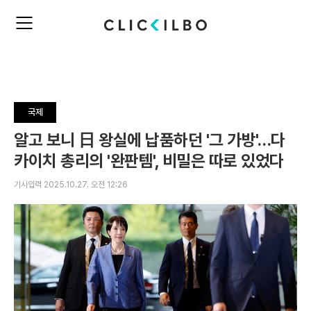
주
검
요
색
서
비
스
메
뉴
국제
펼
치
알고 보니 日 왕실에 납품하던 '그 가방'…다
기
카이치 총리의 '완판템', 비밀은 따로 있었다
기사입력 2025.10.27. 오전 12:26