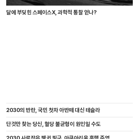
달에 부딪힌 스페이스X, 과학적 통찰 얻나?
2030의 반란, 국민 첫차 아반떼 대신 테슬라
단것만 찾는 당신, 혈당 불균형이 원인일 수도
2030 사로잡은 펭귄 핑구, 아쿠아리움 흥행 주역