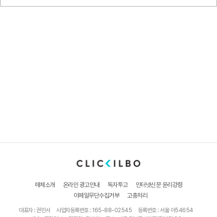
매체소개
온라인 광고안내
독자투고
인터넷신문 윤리강령
이메일무단수집거부
고충처리
대표자 : 권민서
사업자등록번호 : 165-88-02545
등록번호 : 서울 아54654