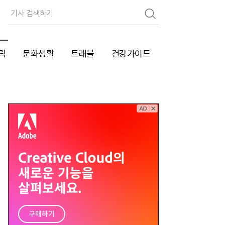
검
색
릭
문화생활
트래블
건강가이드