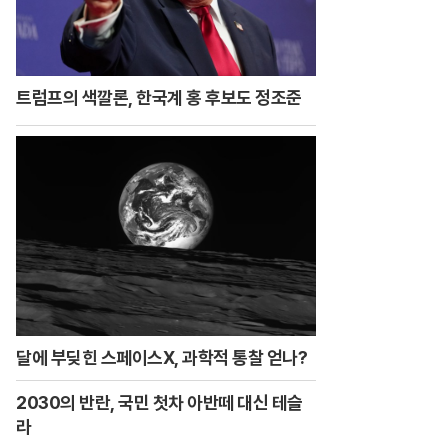
트럼프의 색깔론, 한국계 홍 후보도 정조준
 무료 경품지원!!
달에 부딪힌 스페이스X, 과학적 통찰 얻나?
다!
났나 봤더니..경악!
2030의 반란, 국민 첫차 아반떼 대신 테슬
라