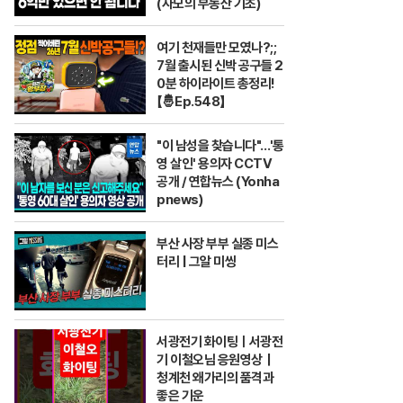
(자모의 부동산 기초)
여기 천재들만 모였나?;;
7월 출시된 신박 공구들 2
0분 하이라이트 총정리!
【🤴Ep.548】
"이 남성을 찾습니다"…'통
영 살인' 용의자 CCTV
공개 / 연합뉴스 (Yonha
pnews)
부산 사장 부부 실종 미스
터리 | 그알 미씽
서광전기 화이팅ㅣ서광전
기 이철오님 응원영상｜
청계천 왜가리의 품격과
좋은 기운