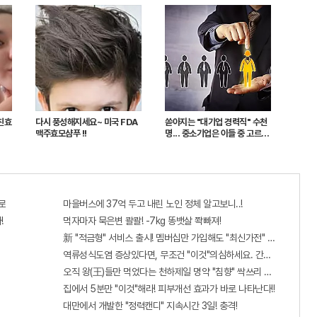
친효
다시 풍성해지세요~ 미국 FDA
쏟아지는 "대기업 경력직" 수천
맥주효모샴푸 !!
명... 중소기업은 이들 중 고르면
돼
로
마을버스에 37억 두고 내린 노인 정체 알고보니..!
!
먹자마자 묵은변 콸콸! -7kg 똥뱃살 쫙빠져!
新 "적금형" 서비스 출시! 멤버십만 가입해도 "최신가전" 선착순 100%
역류성식도염 증상있다면, 무조건 "이것"의심하세요. 간단치료법 나왔
오직 왕(王)들만 먹었다는 천하제일 명약 "침향" 싹쓰리 완판!! 왜 난리
집에서 5분만 "이것"해라! 피부개선 효과가 바로 나타난다!!
대만에서 개발한 "정력캔디" 지속시간 3일! 충격!