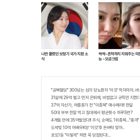
나만 몰랐던 보청기 국가 지원 소
싹싹~흔적까지 지워주는 미
식
능 ~모공크림
"공복혈당" 300넘는 심각 당뇨환자 '이것' 먹자마자..바
31살에 29억 벌고 먼저 은퇴해, 비법없고 규칙만 지켰다
37억 자산가, 여름휴가 전 "이종목" 매수해라!! 한달
50대 부부 한알 먹고 침대에서 평균횟수 하루5번?
4개월 만에 35억벌었다!! 주식, 순매도 1위종목..."충격"
도박빚 10억 여배우K양 '이것'후 돈벼락 맞아..
로또1등 "이렇게" 하면 꼭 당첨된다!...