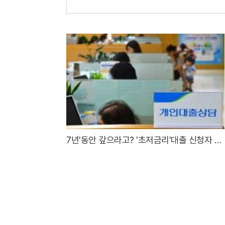
7년'동안 갚으라고? '초저금리'대출 신청자 몰
렸다.