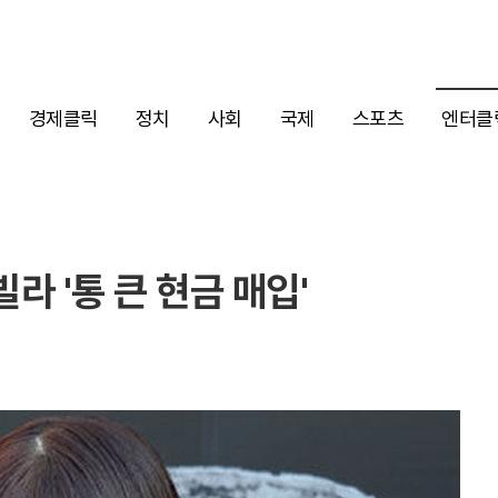
경제클릭
정치
사회
국제
스포츠
엔터클
빌라 '통 큰 현금 매입'