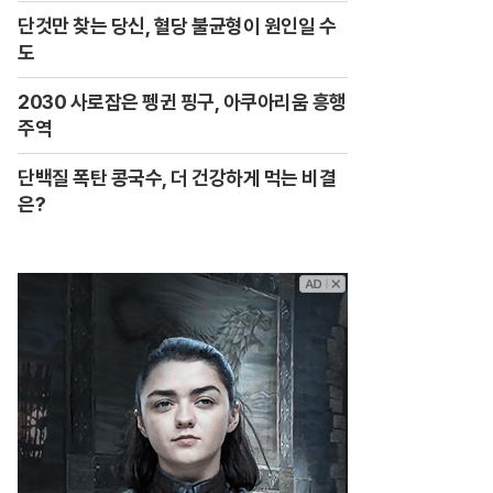
단것만 찾는 당신, 혈당 불균형이 원인일 수
도
2030 사로잡은 펭귄 핑구, 아쿠아리움 흥행
주역
단백질 폭탄 콩국수, 더 건강하게 먹는 비결
은?