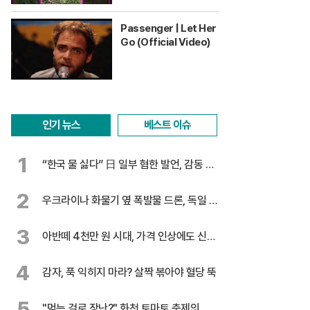
Passenger | Let Her
Go (Official Video)
인기 뉴스
베스트 이슈
1
“한국 물 싫다” 日 일부 혐한 발언, 감동 찬
물
2
우크라이나 화물기 옆 폭발물 드론, 독일 대
테러 수사
3
아반떼 4천만 원 시대, 가격 인상에도 신기
록 행진
4
감자, 푹 익히지 마라? 살짝 볶아야 혈당 뚝
5
"먹는 걸로 장난?" 화천 토마토 축제의 반