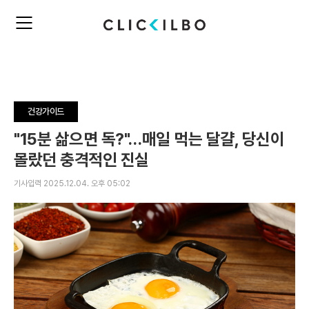
주
검
요
색
서
비
스
메
뉴
건강가이드
펼
치
"15분 삶으면 독?"…매일 먹는 달걀, 당신이
기
몰랐던 충격적인 진실
기사입력 2025.12.04. 오후 05:02