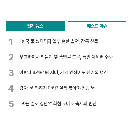
인기 뉴스
베스트 이슈
1
“한국 물 싫다” 日 일부 혐한 발언, 감동 찬물
2
우크라이나 화물기 옆 폭발물 드론, 독일 대테러 수사
3
아반떼 4천만 원 시대, 가격 인상에도 신기록 행진
4
감자, 푹 익히지 마라? 살짝 볶아야 혈당 뚝
5
"먹는 걸로 장난?" 화천 토마토 축제의 반전