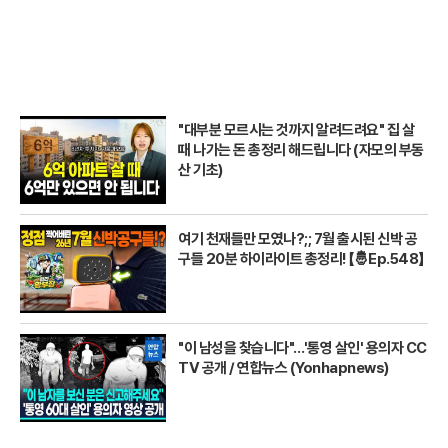
"대부분 모르시는 것까지 알려드려요" 집 살
때 나가는 돈 총정리 해드립니다 (자모의 부동
산 기초)
여기 천재들만 모였나?;; 7월 출시된 신박 공
구들 20분 하이라이트 총정리! 【🤴Ep.548】
"이 남성을 찾습니다"…'통영 살인' 용의자 CC
TV 공개 / 연합뉴스 (Yonhapnews)