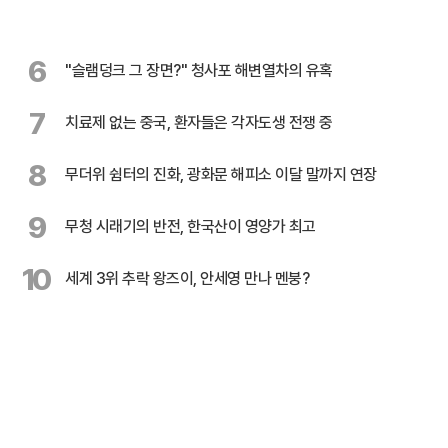
6
"슬램덩크 그 장면?" 청사포 해변열차의 유혹
7
치료제 없는 중국, 환자들은 각자도생 전쟁 중
8
무더위 쉼터의 진화, 광화문 해피소 이달 말까지 연장
9
무청 시래기의 반전, 한국산이 영양가 최고
10
세계 3위 추락 왕즈이, 안세영 만나 멘붕?