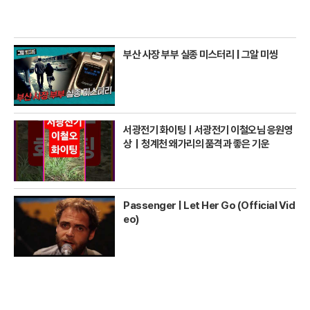
부산 사장 부부 실종 미스터리 | 그알 미씽
서광전기 화이팅ㅣ서광전기 이철오님 응원영
상｜청계천 왜가리의 품격과 좋은 기운
Passenger | Let Her Go (Official Vid
eo)