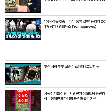
"이 남성을 찾습니다"…'통영 살인' 용의자 CC
TV 공개 / 연합뉴스 (Yonhapnews)
부산 사장 부부 실종 미스터리 | 그알 미씽
서광전기 화이팅ㅣ서광전기 이철오님 응원영
상｜청계천 왜가리의 품격과 좋은 기운