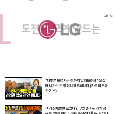
"대부분 모르시는 것까지 알려드려요" 집 살
때 나가는 돈 총정리 해드립니다 (자모의 부동
산 기초)
여기 천재들만 모였나?;; 7월 출시된 신박 공
구들 20분 하이라이트 총정리! 【🤴Ep.548】