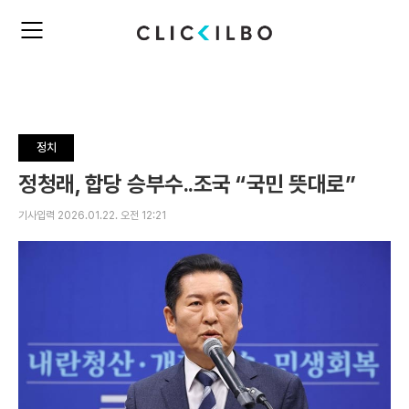
주
검
요
색
서
비
스
메
뉴
정치
펼
치
정청래, 합당 승부수..조국 “국민 뜻대로”
기
기사입력 2026.01.22. 오전 12:21