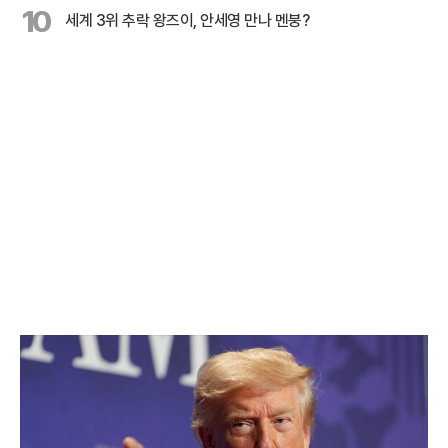
10
세계 3위 추락 왕즈이, 안세영 만나 멘붕?