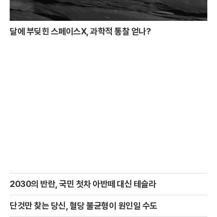
달에 부딪힌 스페이스X, 과학적 통찰 얻나?
2030의 반란, 국민 첫차 아반떼 대신 테슬라
단것만 찾는 당신, 혈당 불균형이 원인일 수도