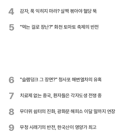
4
감자, 푹 익히지 마라? 살짝 볶아야 혈당 뚝
5
"먹는 걸로 장난?" 화천 토마토 축제의 반전
6
"슬램덩크 그 장면?" 청사포 해변열차의 유혹
7
치료제 없는 중국, 환자들은 각자도생 전쟁 중
8
무더위 쉼터의 진화, 광화문 해피소 이달 말까지 연장
9
무청 시래기의 반전, 한국산이 영양가 최고