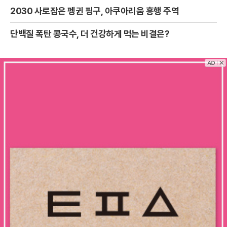
2030 사로잡은 펭귄 핑구, 아쿠아리움 흥행 주역
단백질 폭탄 콩국수, 더 건강하게 먹는 비결은?