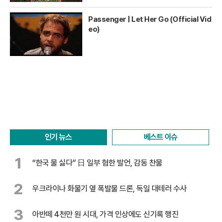
Passenger | Let Her Go (Official Vid
eo)
인기 뉴스
베스트 이슈
1
“한국 물 싫다” 日 일부 혐한 발언, 감동 찬물
2
우크라이나 화물기 옆 폭발물 드론, 독일 대테러 수사
3
아반떼 4천만 원 시대, 가격 인상에도 신기록 행진