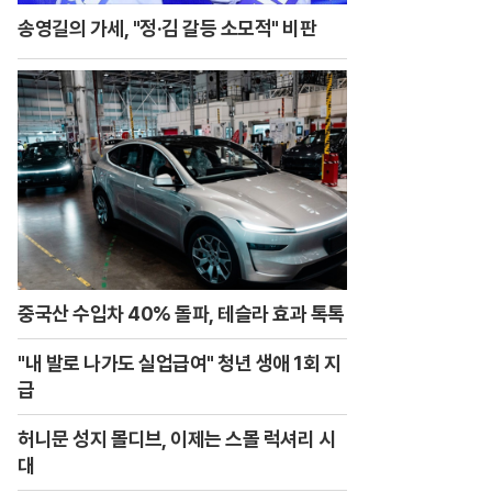
송영길의 가세, "정·김 갈등 소모적" 비판
중국산 수입차 40% 돌파, 테슬라 효과 톡톡
"내 발로 나가도 실업급여" 청년 생애 1회 지
급
허니문 성지 몰디브, 이제는 스몰 럭셔리 시
대