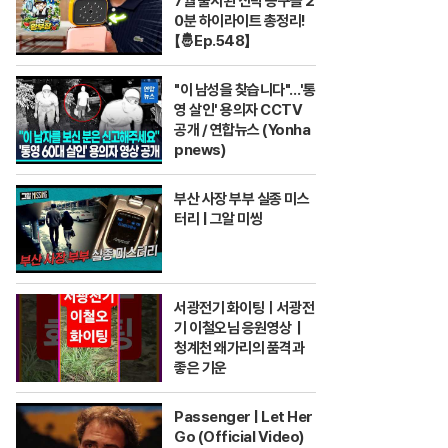
7월 출시된 신박 공구들 2
0분 하이라이트 총정리!
【🤴Ep.548】
"이 남성을 찾습니다"…'통
영 살인' 용의자 CCTV
공개 / 연합뉴스 (Yonha
pnews)
부산 사장 부부 실종 미스
터리 | 그알 미씽
서광전기 화이팅ㅣ서광전
기 이철오님 응원영상｜
청계천 왜가리의 품격과
좋은 기운
Passenger | Let Her
Go (Official Video)