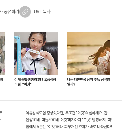
사 공유하기
URL 복사
 비
이게 중학생 키라고!? 폭풍성장
나는 대한민국 상위 몇% 상류층
비결, "이것"
일까?
로
역류성식도염 증상있다면, 무조건 "이것"의심하세요. 간단치료법 나왔
!
인삼10배, 마늘300배 '이것'먹자마자 "그곳" 땅땅해져..헉!
집에서 5분만 "이것"해라! 피부개선 효과가 바로 나타난다!!