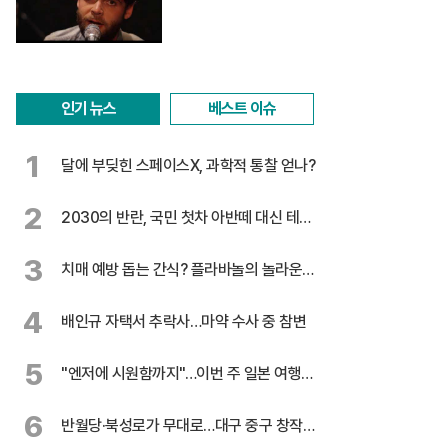
인기 뉴스
베스트 이슈
1
달에 부딪힌 스페이스X, 과학적 통찰 얻나?
2
2030의 반란, 국민 첫차 아반떼 대신 테슬
라
3
치매 예방 돕는 간식? 플라바놀의 놀라운
효능
4
배인규 자택서 추락사…마약 수사 중 참변
5
"엔저에 시원함까지"…이번 주 일본 여행
꿀팁
6
반월당·북성로가 무대로…대구 중구 창작극