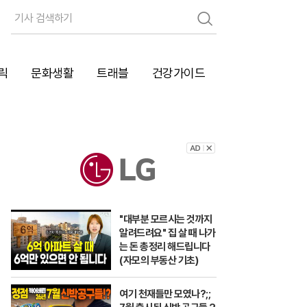
검
색
릭
문화생활
트래블
건강가이드
"대부분 모르시는 것까지
알려드려요" 집 살 때 나가
는 돈 총정리 해드립니다
(자모의 부동산 기초)
여기 천재들만 모였나?;;