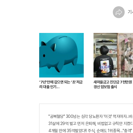
기
'7년'안에 갚으면 되는 '초'저금
새마을금고 진단금 7천만원
리 대출 인기...
갱신 암보험 출시
"공복혈당" 300넘는 심각 당뇨환자 '이것' 먹자마자..바
31살에 29억 벌고 먼저 은퇴해, 비법없고 규칙만 지켰다
4개월 만에 35억벌었다!! 주식, 순매도 1위종목..."충격"