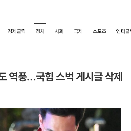
경제클릭
정치
사회
국제
스포츠
엔터클
도 역풍…국힘 스벅 게시글 삭제