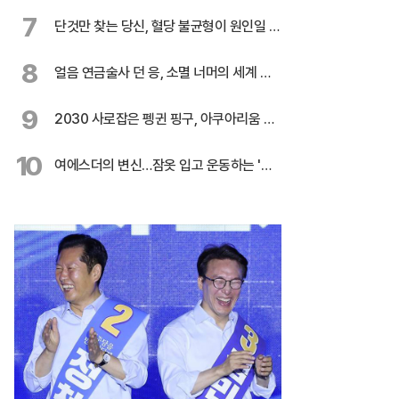
3편
7
단것만 찾는 당신, 혈당 불균형이 원인일 수
도
8
얼음 연금술사 던 응, 소멸 너머의 세계 응
시
9
2030 사로잡은 펭귄 핑구, 아쿠아리움 흥
행 주역
10
여에스더의 변신…잠옷 입고 운동하는 '무
서운' 이유