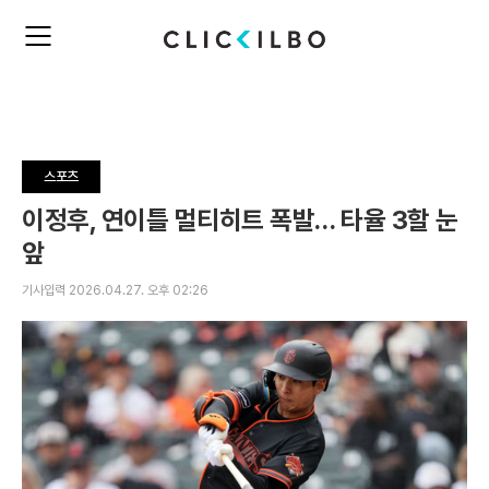
주
검
요
색
서
비
스
메
뉴
스포츠
펼
치
이정후, 연이틀 멀티히트 폭발… 타율 3할 눈
기
앞
기사입력 2026.04.27. 오후 02:26