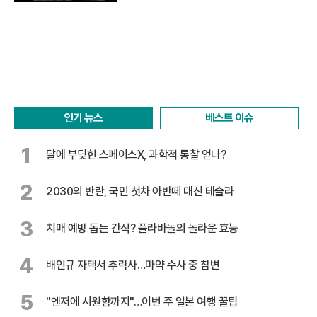
인기 뉴스
베스트 이슈
1
달에 부딪힌 스페이스X, 과학적 통찰 얻나?
2
2030의 반란, 국민 첫차 아반떼 대신 테슬라
3
치매 예방 돕는 간식? 플라바놀의 놀라운 효능
4
배인규 자택서 추락사…마약 수사 중 참변
5
"엔저에 시원함까지"…이번 주 일본 여행 꿀팁