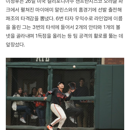
이정후는 26일 미국 캘리포니아주 샌프란시스코 오라클 파
크에서 펼쳐진 마이애미 말린스와의 홈경기에 선발 출전해
쾌조의 타격감을 뽐냈다. 6번 타자 우익수로 라인업에 이름
을 올린 그는 3번의 타석에 들어서 2개의 안타와 1개의 볼
넷을 골라내며 1득점을 올리는 등 팀 공격의 활로를 뚫는 데
앞장섰다.