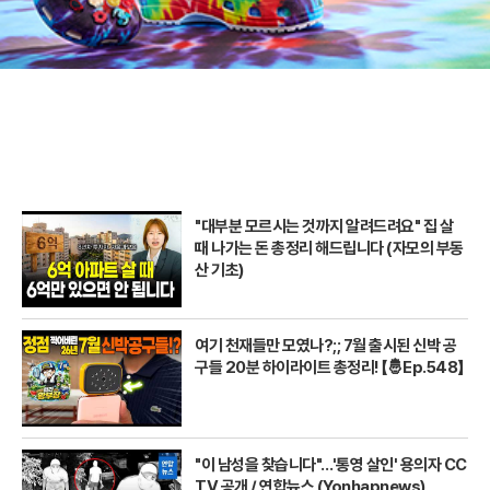
"대부분 모르시는 것까지 알려드려요" 집 살
때 나가는 돈 총정리 해드립니다 (자모의 부동
산 기초)
여기 천재들만 모였나?;; 7월 출시된 신박 공
구들 20분 하이라이트 총정리! 【🤴Ep.548】
"이 남성을 찾습니다"…'통영 살인' 용의자 CC
TV 공개 / 연합뉴스 (Yonhapnews)