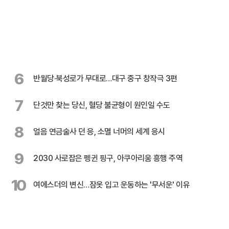
6
반월당·북성로가 무대로…대구 중구 창작극 3편
7
단것만 찾는 당신, 혈당 불균형이 원인일 수도
8
얼음 연금술사 던 응, 소멸 너머의 세계 응시
9
2030 사로잡은 펭귄 핑구, 아쿠아리움 흥행 주역
10
여에스더의 변신…잠옷 입고 운동하는 '무서운' 이유