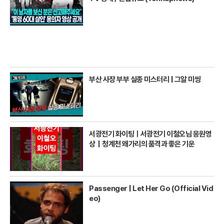
부산 사장 부부 실종 미스터리 | 그알 미씽
서광전기 화이팅ㅣ서광전기 이철오님 응원영
상｜청계천 왜가리의 품격과 좋은 기운
Passenger | Let Her Go (Official Vid
eo)