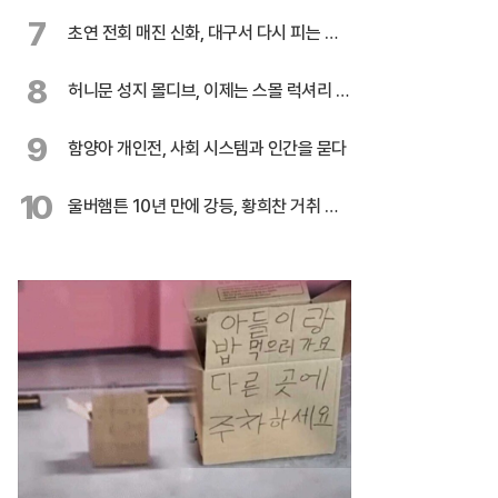
다
7
초연 전회 매진 신화, 대구서 다시 피는 민
들레
8
허니문 성지 몰디브, 이제는 스몰 럭셔리 시
대
9
함양아 개인전, 사회 시스템과 인간을 묻다
10
울버햄튼 10년 만에 강등, 황희찬 거취 불
투명