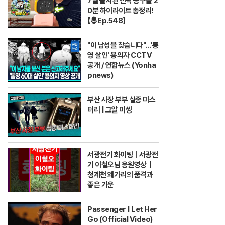
7월 출시된 신박 공구들 2
0분 하이라이트 총정리!
【🤴Ep.548】
"이 남성을 찾습니다"…'통
영 살인' 용의자 CCTV
공개 / 연합뉴스 (Yonha
pnews)
부산 사장 부부 실종 미스
터리 | 그알 미씽
서광전기 화이팅ㅣ서광전
기 이철오님 응원영상｜
청계천 왜가리의 품격과
좋은 기운
Passenger | Let Her
Go (Official Video)