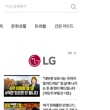
검
색
릭
문화생활
트래블
건강가이드
"대부분 모르시는 것까지
알려드려요" 집 살 때 나가
는 돈 총정리 해드립니다
(자모의 부동산 기초)
여기 천재들만 모였나?;;