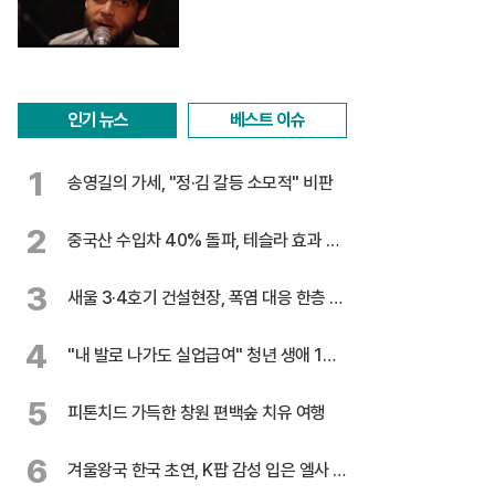
인기 뉴스
베스트 이슈
1
송영길의 가세, "정·김 갈등 소모적" 비판
2
중국산 수입차 40% 돌파, 테슬라 효과 톡
톡
3
새울 3·4호기 건설현장, 폭염 대응 한층 강
화
4
"내 발로 나가도 실업급여" 청년 생애 1회
지급
5
피톤치드 가득한 창원 편백숲 치유 여행
6
겨울왕국 한국 초연, K팝 감성 입은 엘사 온