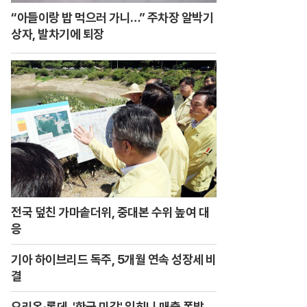
“아들이랑 밥 먹으러 가니…” 주차장 알박기
상자, 발차기에 퇴장
전국 덮친 가마솥더위, 중대본 수위 높여 대
응
기아 하이브리드 독주, 5개월 연속 성장세 비
결
오리온·롯데, '한국 미감' 입히니 매출 폭발