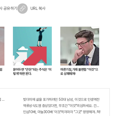
사 공유하기
URL 복사
크림
묻어두면 "큰돈"되는 주식은 '이
마른기침,가래 불편함 "이것"으
렇게'하면 된다.
로 상쾌해져!
 혜택 난리나!!
빚더미에 삶을 포가히려던 50대 남성, 이것으로 인생역전
역류성식도염 증상있다면, 무조건 "이것"의심하세요. 간단치료법 나왔
인삼10배, 마늘300배 '이것'먹자마자 "그곳" 땅땅해져..헉!