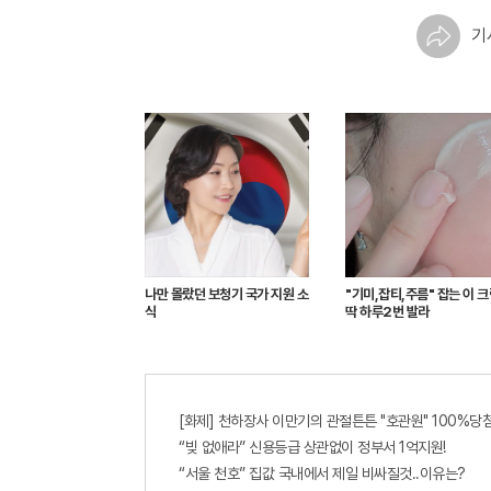
기
나만 몰랐던 보청기 국가 지원 소
"기미,잡티,주름" 잡는 이 
식
딱 하루2번 발라
[화제] 천하장사 이만기의 관절튼튼 "호관원" 100%당첨
“빚 없애라” 신용등급 상관없이 정부서 1억지원!
“서울 천호” 집값 국내에서 제일 비싸질것..이유는?