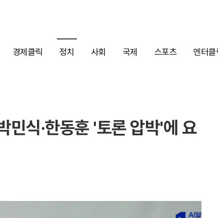
경제클릭
정치
사회
국제
스포츠
엔터클
민식·한동훈 '토론 압박'에 요