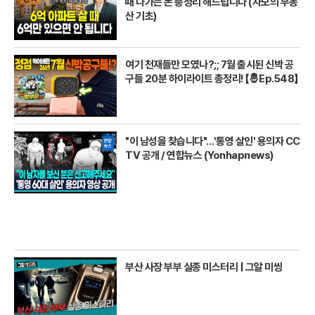
때 나가는 돈 총정리 해드립니다 (자모의 부동
산 기초)
여기 천재들만 모였나?;; 7월 출시된 신박 공
구들 20분 하이라이트 총정리! 【🤴Ep.548】
"이 남성을 찾습니다"…'통영 살인' 용의자 CC
TV 공개 / 연합뉴스 (Yonhapnews)
부산 사장 부부 실종 미스터리 | 그알 미씽