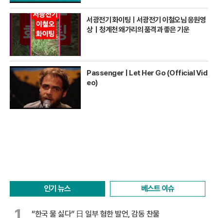
서광전기 화이팅ㅣ서광전기 이철오님 응원영
상｜청계천 왜가리의 품격과 좋은 기운
Passenger | Let Her Go (Official Vid
eo)
인기 뉴스
베스트 이슈
1
“한국 물 싫다” 日 일부 혐한 발언, 감동 찬물