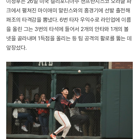
이정후는 26일 미국 캘리포니아주 샌프란시스코 오라클 파
크에서 펼쳐진 마이애미 말린스와의 홈경기에 선발 출전해
쾌조의 타격감을 뽐냈다. 6번 타자 우익수로 라인업에 이름
을 올린 그는 3번의 타석에 들어서 2개의 안타와 1개의 볼
넷을 골라내며 1득점을 올리는 등 팀 공격의 활로를 뚫는 데
앞장섰다.