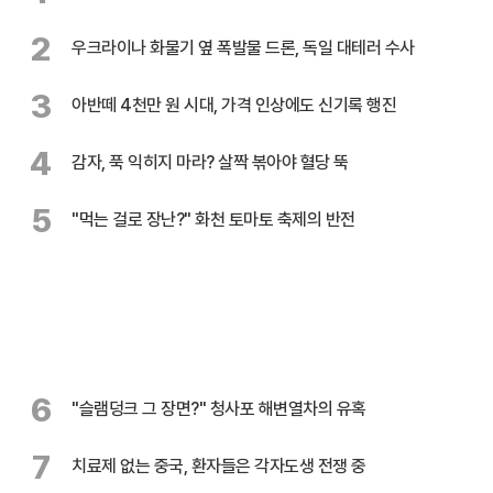
2
우크라이나 화물기 옆 폭발물 드론, 독일 대테러 수사
3
아반떼 4천만 원 시대, 가격 인상에도 신기록 행진
4
감자, 푹 익히지 마라? 살짝 볶아야 혈당 뚝
5
"먹는 걸로 장난?" 화천 토마토 축제의 반전
6
"슬램덩크 그 장면?" 청사포 해변열차의 유혹
7
치료제 없는 중국, 환자들은 각자도생 전쟁 중