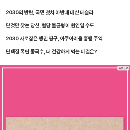
2030의 반란, 국민 첫차 아반떼 대신 테슬라
단것만 찾는 당신, 혈당 불균형이 원인일 수도
2030 사로잡은 펭귄 핑구, 아쿠아리움 흥행 주역
단백질 폭탄 콩국수, 더 건강하게 먹는 비결은?