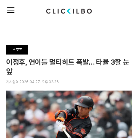
주
검
요
색
서
비
스
메
뉴
스포츠
펼
치
이정후, 연이틀 멀티히트 폭발… 타율 3할 눈
기
앞
기사입력 2026.04.27. 오후 02:26