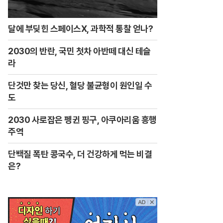
달에 부딪힌 스페이스X, 과학적 통찰 얻나?
2030의 반란, 국민 첫차 아반떼 대신 테슬
라
단것만 찾는 당신, 혈당 불균형이 원인일 수
도
2030 사로잡은 펭귄 핑구, 아쿠아리움 흥행
주역
단백질 폭탄 콩국수, 더 건강하게 먹는 비결
은?