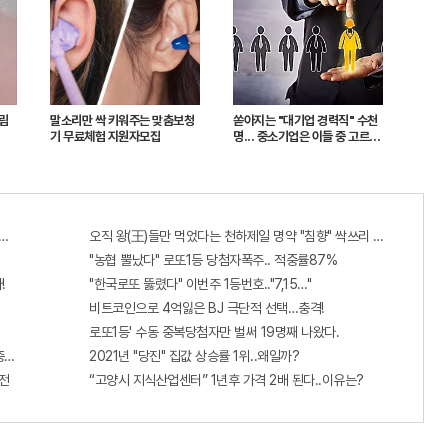
크림
말소리만 싹 키워주는 맞춤보청
쏟아지는 "대기업 경력직" 수천
기 무료체험 지원자모집
명... 중소기업은 이들 중 고르면
돼
출...관계자 실수로 "비상"!
오직 왕(王)들만 먹었다는 천하제일 명약 "침향" 싹쓰리 완판!! 왜 난리
"농협 뿔났다" 로또1등 당첨자폭주.. 적중률87%
!
"한국로또 뚫렸다" 이번주 1등번호.."7,15…"
비트코인으로 4억잃은 BJ 극단적 선택…충격!
로또1등' 수동 중복당첨자만 벌써 19명째 나왔다.
...충격!!
2021년 "당진" 집값 상승률 1위..왜일까?
전
“고양시 지식산업센터” 1년후 가격 2배 된다..이유는?