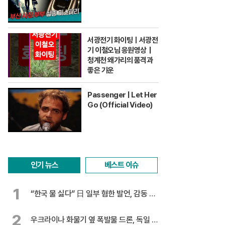
서광전기 화이팅ㅣ서광전
기 이철오님 응원영상｜
청계천 왜가리의 품격과
좋은 기운
Passenger | Let Her
Go (Official Video)
인기 뉴스
베스트 이슈
1
“한국 물 싫다” 日 일부 혐한 발언, 감동 찬
물
2
우크라이나 화물기 옆 폭발물 드론, 독일 대