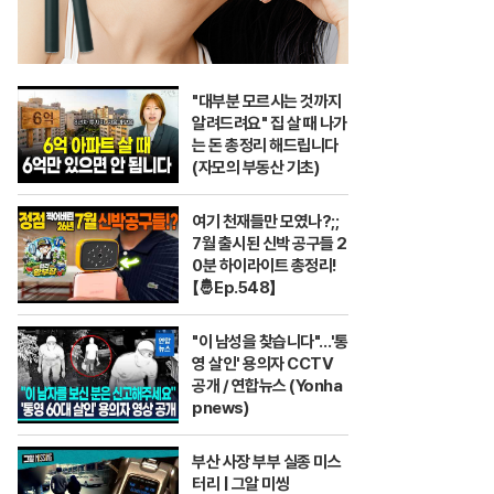
"대부분 모르시는 것까지
알려드려요" 집 살 때 나가
는 돈 총정리 해드립니다
(자모의 부동산 기초)
여기 천재들만 모였나?;;
7월 출시된 신박 공구들 2
0분 하이라이트 총정리!
【🤴Ep.548】
"이 남성을 찾습니다"…'통
영 살인' 용의자 CCTV
공개 / 연합뉴스 (Yonha
pnews)
부산 사장 부부 실종 미스
터리 | 그알 미씽