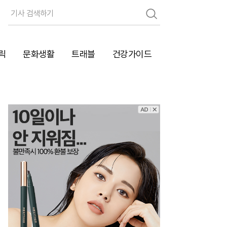
검
색
릭
문화생활
트래블
건강가이드