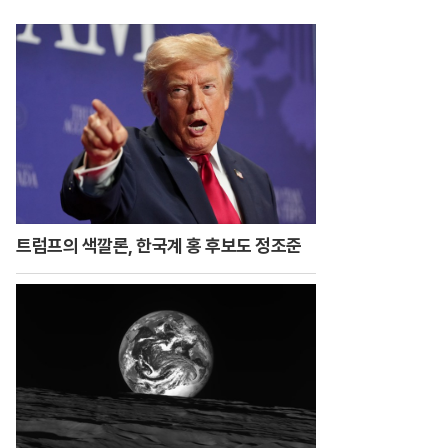
트럼프의 색깔론, 한국계 홍 후보도 정조준