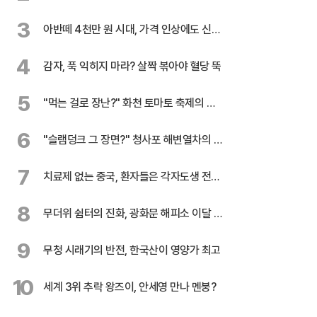
테러 수사
3
아반떼 4천만 원 시대, 가격 인상에도 신기
록 행진
4
감자, 푹 익히지 마라? 살짝 볶아야 혈당 뚝
5
"먹는 걸로 장난?" 화천 토마토 축제의 반
전
6
"슬램덩크 그 장면?" 청사포 해변열차의 유
혹
7
치료제 없는 중국, 환자들은 각자도생 전쟁
중
8
무더위 쉼터의 진화, 광화문 해피소 이달 말
까지 연장
9
무청 시래기의 반전, 한국산이 영양가 최고
10
세계 3위 추락 왕즈이, 안세영 만나 멘붕?