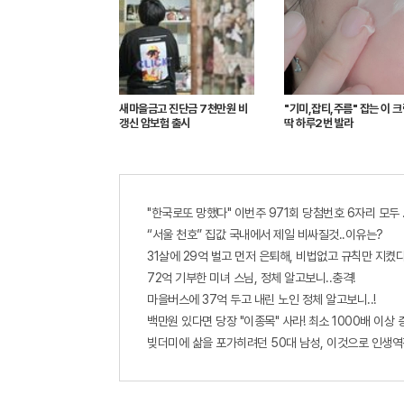
새마을금고 진단금 7천만원 비
"기미,잡티,주름" 잡는 이 
갱신 암보험 출시
딱 하루2번 발라
"한국로또 망했다" 이번주 971회 당첨번호 6자리 모두 유
“서울 천호” 집값 국내에서 제일 비싸질것..이유는?
31살에 29억 벌고 먼저 은퇴해, 비법없고 규칙만 지켰다
72억 기부한 미녀 스님, 정체 알고보니..충격!
마을버스에 37억 두고 내린 노인 정체 알고보니..!
백만원 있다면 당장 "이종목" 사라! 최소 1000배 이상 증가
빚더미에 삶을 포가히려던 50대 남성, 이것으로 인생역