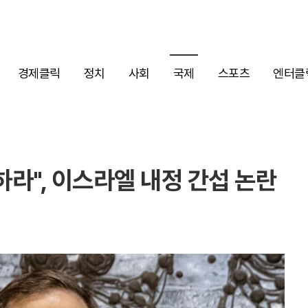
경제클릭
정치
사회
국제
스포츠
엔터클
라", 이스라엘 내정 간섭 논란