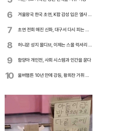
6
겨울왕국 한국 초연, K팝 감성 입은 엘사 온
다
7
초연 전회 매진 신화, 대구서 다시 피는 민
들레
8
허니문 성지 몰디브, 이제는 스몰 럭셔리 시
대
9
함양아 개인전, 사회 시스템과 인간을 묻다
10
울버햄튼 10년 만에 강등, 황희찬 거취 불
투명