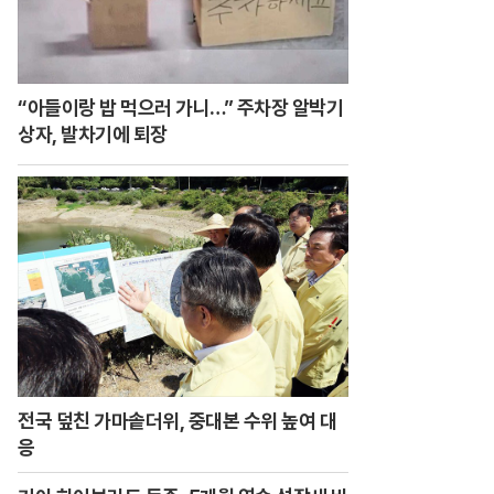
“아들이랑 밥 먹으러 가니…” 주차장 알박기
상자, 발차기에 퇴장
전국 덮친 가마솥더위, 중대본 수위 높여 대
응