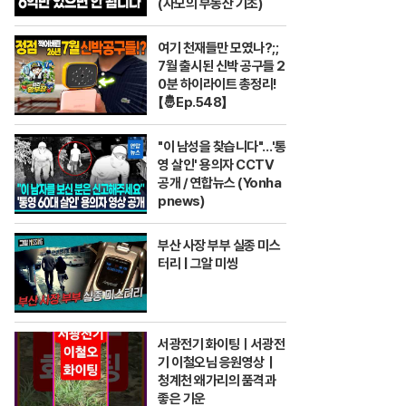
(자모의 부동산 기초)
여기 천재들만 모였나?;;
7월 출시된 신박 공구들 2
0분 하이라이트 총정리!
【🤴Ep.548】
"이 남성을 찾습니다"…'통
영 살인' 용의자 CCTV
공개 / 연합뉴스 (Yonha
pnews)
부산 사장 부부 실종 미스
터리 | 그알 미씽
서광전기 화이팅ㅣ서광전
기 이철오님 응원영상｜
청계천 왜가리의 품격과
좋은 기운