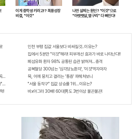
보
이게 중학생 키라고!? 폭풍성장
나만 살찌는 원인? "이것"으로
비결, "이것"
"아랫뱃살,옆구리" 다 빠진다!
로
인천 부평 집값 서울보다 비싸질것..이유는?
집에서 5분만 "이것"해라! 피부개선 효과가 바로 나타난다!!
폐섬유화 환자 98% 공통된 습관 밝혀져…충격
공복혈당 300넘는 '심각당뇨환자', '이것'먹자마자
 꼭 오늘 확인하세요.
목, 어깨 뭉치고 결리는 '통증' 파헤쳐보니
증"에 몰리는 이유 알고보니…
"서울 동작구" 집값 상승률 1위…이유는?
헉!
비x아그라 30배! 60대男도 3번이상 불끈불끈!