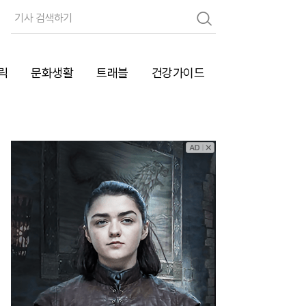
검
색
릭
문화생활
트래블
건강가이드