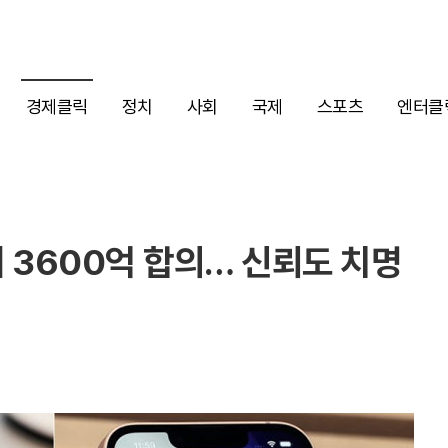
경제클릭
정치
사회
국제
스포츠
엔터클
에 3600억 합의… 신뢰도 치명