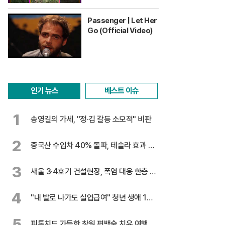
Passenger | Let Her
Go (Official Video)
인기 뉴스
베스트 이슈
1
송영길의 가세, "정·김 갈등 소모적" 비판
2
중국산 수입차 40% 돌파, 테슬라 효과 톡
톡
3
새울 3·4호기 건설현장, 폭염 대응 한층 강
화
4
"내 발로 나가도 실업급여" 청년 생애 1회
지급
5
피톤치드 가득한 창원 편백숲 치유 여행