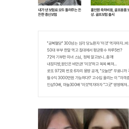
내가 낸 보험료 모두 돌려주는 든
홀인원 축하비용, 골프용품 
든한 종신보험
상. 골프보험 출시
"공복혈당" 300넘는 심각 당뇨환자 '이것' 먹자마자..바
50대 부부 한알 먹고 침대에서 평균횟수 하루5번?
72억 기부한 미녀 스님, 정체 알고보니..충격!
내장지방,원인은 비만균! '이것'하고 쏙쏙 빠져…
로또 972회 번호 6자리 몽땅 공개, "오늘만" 무료니까
월수익 3000만원 가능하다!? 고수입 올리는 이 "자격
인삼10배, 마늘300배 '이것'먹자마자 "그곳" 땅땅해져..