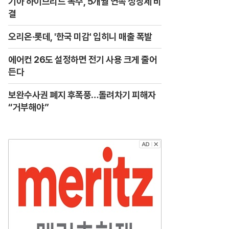
기아 하이브리드 독주, 5개월 연속 성장세 비
결
오리온·롯데, '한국 미감' 입히니 매출 폭발
에어컨 26도 설정하면 전기 사용 크게 줄어
든다
보완수사권 폐지 후폭풍…돌려차기 피해자
“거부해야”