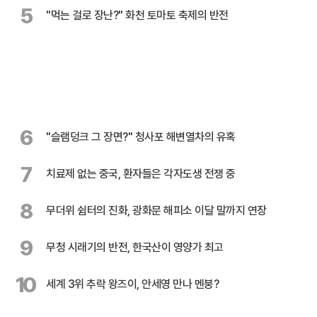
5
"먹는 걸로 장난?" 화천 토마토 축제의 반전
6
"슬램덩크 그 장면?" 청사포 해변열차의 유혹
7
치료제 없는 중국, 환자들은 각자도생 전쟁 중
8
무더위 쉼터의 진화, 광화문 해피소 이달 말까지 연장
9
무청 시래기의 반전, 한국산이 영양가 최고
10
세계 3위 추락 왕즈이, 안세영 만나 멘붕?