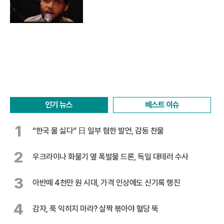
인기 뉴스
베스트 이슈
1
“한국 물 싫다” 日 일부 혐한 발언, 감동 찬물
2
우크라이나 화물기 옆 폭발물 드론, 독일 대테러 수사
3
아반떼 4천만 원 시대, 가격 인상에도 신기록 행진
4
감자, 푹 익히지 마라? 살짝 볶아야 혈당 뚝