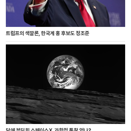
트럼프의 색깔론, 한국계 홍 후보도 정조준
달에 부딪힌 스페이스X, 과학적 통찰 얻나?