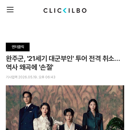
주
검
요
색
서
비
스
메
뉴
엔터클릭
펼
치
완주군, '21세기 대군부인' 투어 전격 취소…
기
역사 왜곡에 '손절'
기사입력 2026.05.19. 오후 06:43