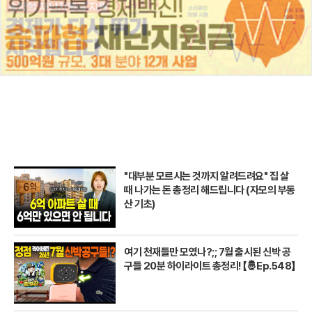
"대부분 모르시는 것까지 알려드려요" 집 살
때 나가는 돈 총정리 해드립니다 (자모의 부동
산 기초)
여기 천재들만 모였나?;; 7월 출시된 신박 공
구들 20분 하이라이트 총정리! 【🤴Ep.548】