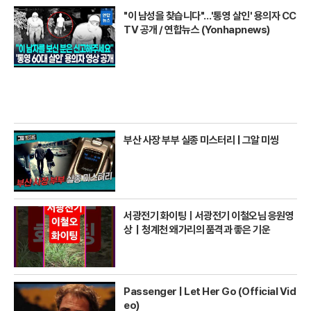
"이 남성을 찾습니다"…'통영 살인' 용의자 CC
TV 공개 / 연합뉴스 (Yonhapnews)
부산 사장 부부 실종 미스터리 | 그알 미씽
서광전기 화이팅ㅣ서광전기 이철오님 응원영
상｜청계천 왜가리의 품격과 좋은 기운
Passenger | Let Her Go (Official Vid
eo)