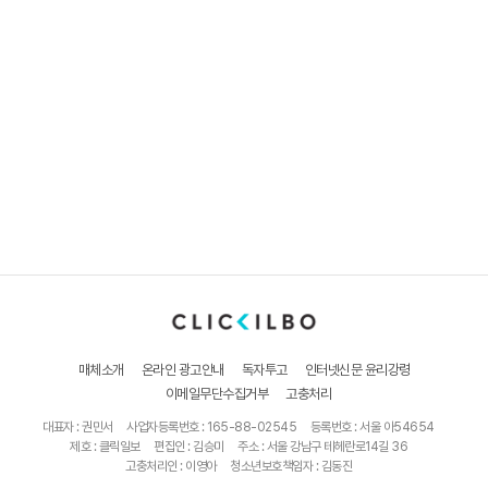
매체소개
온라인 광고안내
독자투고
인터넷신문 윤리강령
이메일무단수집거부
고충처리
대표자 : 권민서
사업자등록번호 : 165-88-02545
등록번호 : 서울 아54654
제호 : 클릭일보
편집인 : 김승미
주소 : 서울 강남구 테헤란로14길 36
고충처리인 : 이영아
청소년보호책임자 : 김동진