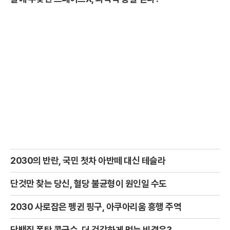
2030의 반란, 국민 첫차 아반떼 대신 테슬라
단것만 찾는 당신, 혈당 불균형이 원인일 수도
2030 사로잡은 펭귄 핑구, 아쿠아리움 흥행 주역
단백질 폭탄 콩국수, 더 건강하게 먹는 비결은?