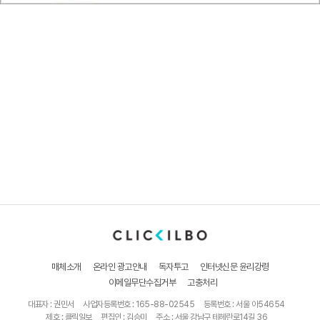
매체소개
온라인 광고안내
독자투고
인터넷신문 윤리강령
이메일무단수집거부
고충처리
대표자 : 권민서
사업자등록번호 : 165-88-02545
등록번호 : 서울 아54654
제호 : 클릭일보
편집인 : 김승미
주소 : 서울 강남구 테헤란로14길 36