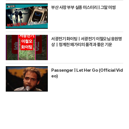
부산 사장 부부 실종 미스터리 | 그알 미씽
서광전기 화이팅ㅣ서광전기 이철오님 응원영
상｜청계천 왜가리의 품격과 좋은 기운
Passenger | Let Her Go (Official Vid
eo)