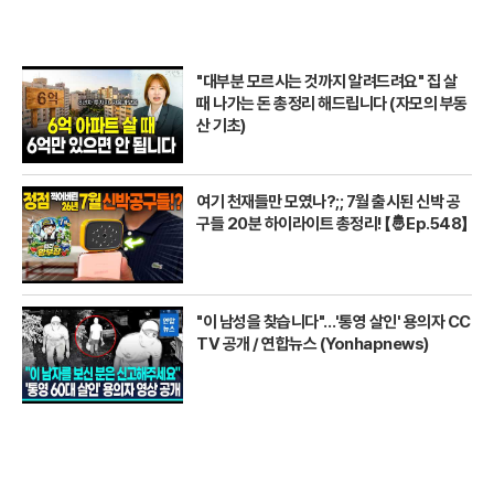
"대부분 모르시는 것까지 알려드려요" 집 살
때 나가는 돈 총정리 해드립니다 (자모의 부동
산 기초)
여기 천재들만 모였나?;; 7월 출시된 신박 공
구들 20분 하이라이트 총정리! 【🤴Ep.548】
"이 남성을 찾습니다"…'통영 살인' 용의자 CC
TV 공개 / 연합뉴스 (Yonhapnews)