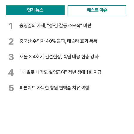
인기 뉴스
베스트 이슈
1
송영길의 가세, "정·김 갈등 소모적" 비판
2
중국산 수입차 40% 돌파, 테슬라 효과 톡톡
3
새울 3·4호기 건설현장, 폭염 대응 한층 강화
4
"내 발로 나가도 실업급여" 청년 생애 1회 지급
5
피톤치드 가득한 창원 편백숲 치유 여행