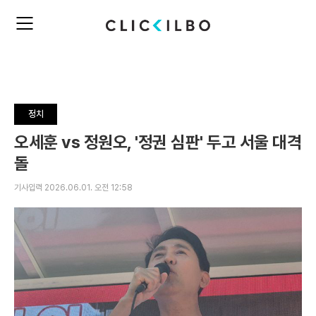
주
검
요
색
서
비
스
메
뉴
정치
펼
치
오세훈 vs 정원오, '정권 심판' 두고 서울 대격
기
돌
기사입력 2026.06.01. 오전 12:58