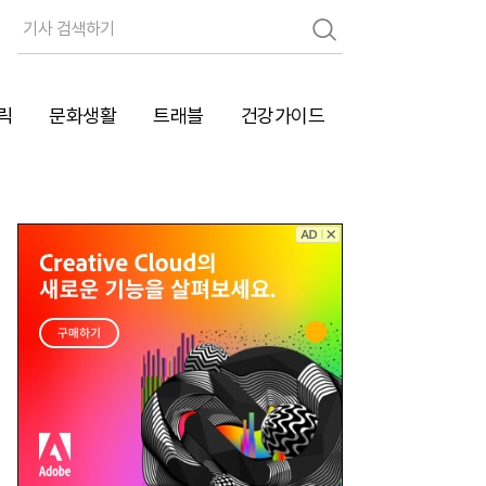
검
색
릭
문화생활
트래블
건강가이드