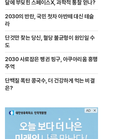
달에 부딪힌 스페이스X, 과학적 통찰 얻나?
2030의 반란, 국민 첫차 아반떼 대신 테슬
라
단것만 찾는 당신, 혈당 불균형이 원인일 수
도
2030 사로잡은 펭귄 핑구, 아쿠아리움 흥행
주역
단백질 폭탄 콩국수, 더 건강하게 먹는 비결
은?