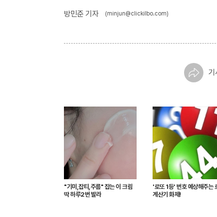
방민준 기자
(minjun@clickilbo.com)
기
"기미,잡티,주름" 잡는 이 크림
'로또 1등' 번호 예상해주는 
딱 하루2번 발라
계산기 화제!