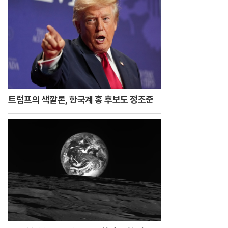
트럼프의 색깔론, 한국계 홍 후보도 정조준