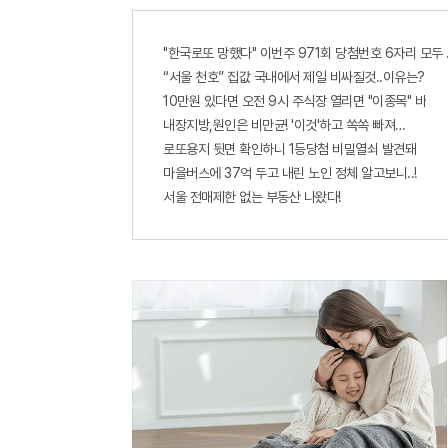
"한국로또 망했다" 이번주 971회 당첨번호 6자리 모두 유
“서울 천호” 집값 국내에서 제일 비싸질것..이유는?
10만원 있다면 오전 9시 주식장 열리면 "이종목" 바
내장지방,원인은 비만균! '이것'하고 쏙쏙 빠져…
로또용지 뒷면 확인하니 1등당첨 비밀열쇠 발견돼
마을버스에 37억 두고 내린 노인 정체 알고보니..!
서울 전매제한 없는 부동산 나왔다!