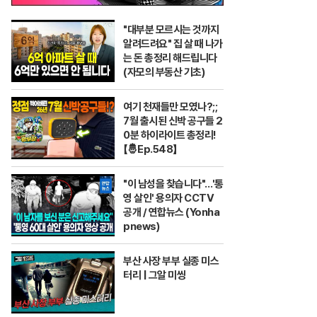
"대부분 모르시는 것까지
알려드려요" 집 살 때 나가
는 돈 총정리 해드립니다
(자모의 부동산 기초)
여기 천재들만 모였나?;;
7월 출시된 신박 공구들 2
0분 하이라이트 총정리!
【🤴Ep.548】
"이 남성을 찾습니다"…'통
영 살인' 용의자 CCTV
공개 / 연합뉴스 (Yonha
pnews)
부산 사장 부부 실종 미스
터리 | 그알 미씽