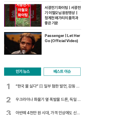
서광전기 화이팅ㅣ서광전
기 이철오님 응원영상｜
청계천 왜가리의 품격과
좋은 기운
Passenger | Let Her
Go (Official Video)
인기 뉴스
베스트 이슈
1
“한국 물 싫다” 日 일부 혐한 발언, 감동 찬
물
2
우크라이나 화물기 옆 폭발물 드론, 독일 대
테러 수사
3
아반떼 4천만 원 시대, 가격 인상에도 신기