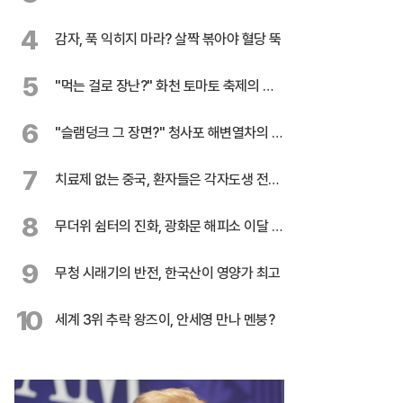
록 행진
4
감자, 푹 익히지 마라? 살짝 볶아야 혈당 뚝
5
"먹는 걸로 장난?" 화천 토마토 축제의 반
전
6
"슬램덩크 그 장면?" 청사포 해변열차의 유
혹
7
치료제 없는 중국, 환자들은 각자도생 전쟁
중
8
무더위 쉼터의 진화, 광화문 해피소 이달 말
까지 연장
9
무청 시래기의 반전, 한국산이 영양가 최고
10
세계 3위 추락 왕즈이, 안세영 만나 멘붕?