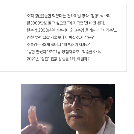
출...관계자 실수로 "비상"!
오직 왕(王)들만 먹었다는 천하제일 명약 "침향" 싹쓰리 완판!! 왜 난리
월3000만원 벌고 싶으면 "이 자격증"만 따면 된다.
월수익 3000만원 가능하다!? 고수입 올리는 이 "자격증"에 몰리는 
인천 부평 집값 서울보다 비싸질것..이유는?
주름없는 83세 할머니 "피부과 가지마라"
"농협 뿔났다" 로또1등 당첨자폭주.. 적중률87%
2021년 "당진" 집값 상승률 1위..왜일까?