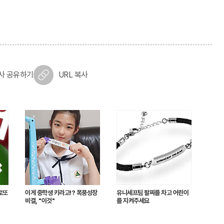
사 공유하기
URL 복사
로또
이게 중학생 키라고!? 폭풍성장
유니세프팀 팔찌를 차고 어린이
비결, "이것"
를 지켜주세요