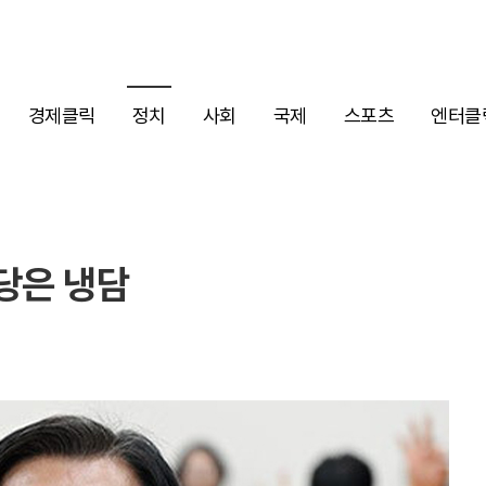
경제클릭
정치
사회
국제
스포츠
엔터클
당은 냉담