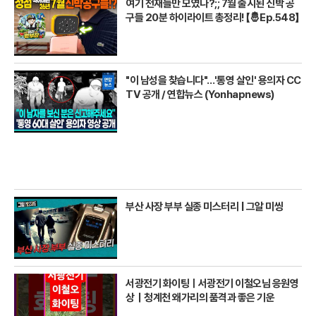
여기 천재들만 모였나?;; 7월 출시된 신박 공
구들 20분 하이라이트 총정리! 【🤴Ep.548】
"이 남성을 찾습니다"…'통영 살인' 용의자 CC
TV 공개 / 연합뉴스 (Yonhapnews)
부산 사장 부부 실종 미스터리 | 그알 미씽
서광전기 화이팅ㅣ서광전기 이철오님 응원영
상｜청계천 왜가리의 품격과 좋은 기운