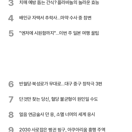
3
치매 예방 돕는 간식? 플라바놀의 놀라운 효능
4
배인규 자택서 추락사…마약 수사 중 참변
5
"엔저에 시원함까지"…이번 주 일본 여행 꿀팁
6
반월당·북성로가 무대로…대구 중구 창작극 3편
7
단것만 찾는 당신, 혈당 불균형이 원인일 수도
8
얼음 연금술사 던 응, 소멸 너머의 세계 응시
9
2030 사로잡은 펭귄 핑구, 아쿠아리움 흥행 주역