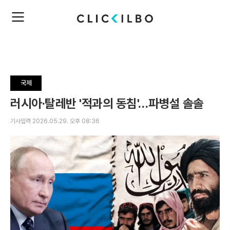
주
검
요
색
서
비
스
메
뉴
국제
펼
치
러시아·탈레반 '적과의 동침'…파병설 솔솔
기
기사입력 2026.05.29. 오후 08:36