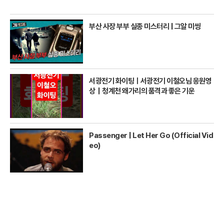
부산 사장 부부 실종 미스터리 | 그알 미씽
서광전기 화이팅ㅣ서광전기 이철오님 응원영
상｜청계천 왜가리의 품격과 좋은 기운
Passenger | Let Her Go (Official Vid
eo)