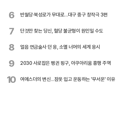
6
반월당·북성로가 무대로…대구 중구 창작극 3편
7
단것만 찾는 당신, 혈당 불균형이 원인일 수도
8
얼음 연금술사 던 응, 소멸 너머의 세계 응시
9
2030 사로잡은 펭귄 핑구, 아쿠아리움 흥행 주역
10
여에스더의 변신…잠옷 입고 운동하는 '무서운' 이유