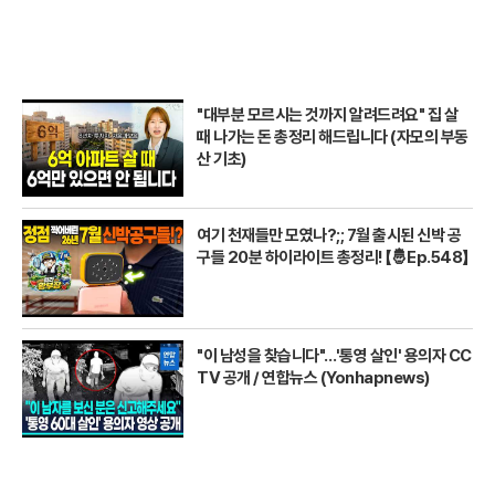
"대부분 모르시는 것까지 알려드려요" 집 살
때 나가는 돈 총정리 해드립니다 (자모의 부동
산 기초)
여기 천재들만 모였나?;; 7월 출시된 신박 공
구들 20분 하이라이트 총정리! 【🤴Ep.548】
"이 남성을 찾습니다"…'통영 살인' 용의자 CC
TV 공개 / 연합뉴스 (Yonhapnews)