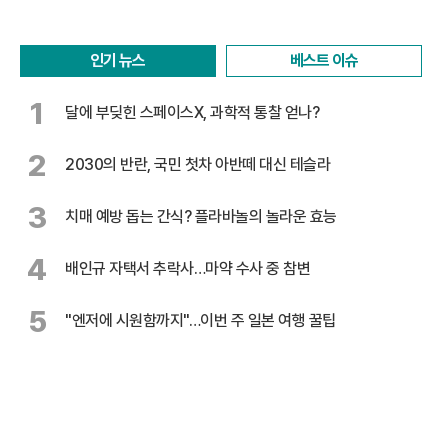
인기 뉴스
베스트 이슈
1
달에 부딪힌 스페이스X, 과학적 통찰 얻나?
2
2030의 반란, 국민 첫차 아반떼 대신 테슬라
3
치매 예방 돕는 간식? 플라바놀의 놀라운 효능
4
배인규 자택서 추락사…마약 수사 중 참변
5
"엔저에 시원함까지"…이번 주 일본 여행 꿀팁