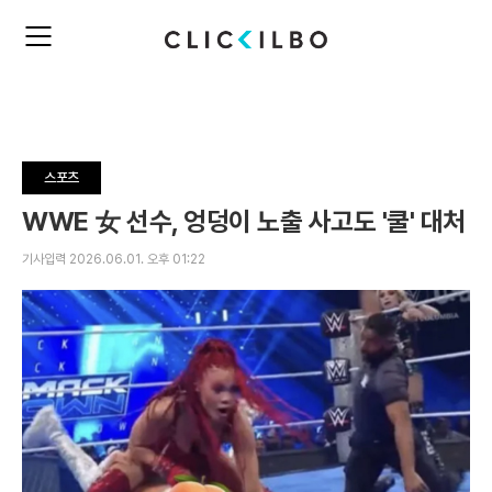
주
검
요
색
서
비
스
메
뉴
스포츠
펼
치
WWE 女 선수, 엉덩이 노출 사고도 '쿨' 대처
기
기사입력 2026.06.01. 오후 01:22