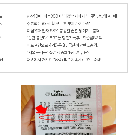
로
인삼10배, 마늘300배 '이것'먹자마자 "그곳" 땅땅해져..헉!
!
주름없는 83세 할머니 "피부과 가지마라"
폐섬유화 환자 98% 공통된 습관 밝혀져…충격
 꼭 오늘 확인하세요.
"농협 뿔났다" 로또1등 당첨자폭주.. 적중률87%
비트코인으로 4억잃은 BJ 극단적 선택…충격!
"서울 동작구" 집값 상승률 1위…이유는?
전
대만에서 개발한 "정력캔디" 지속시간 3일! 충격!