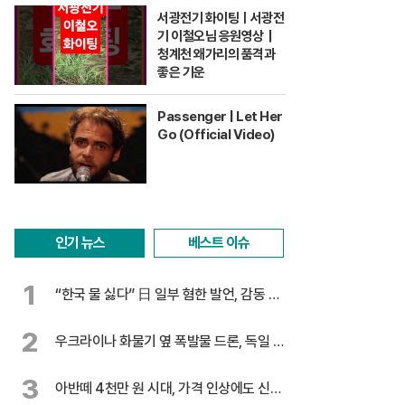
서광전기 화이팅ㅣ서광전
기 이철오님 응원영상｜
청계천 왜가리의 품격과
좋은 기운
Passenger | Let Her
Go (Official Video)
인기 뉴스
베스트 이슈
1
“한국 물 싫다” 日 일부 혐한 발언, 감동 찬
물
2
우크라이나 화물기 옆 폭발물 드론, 독일 대
테러 수사
3
아반떼 4천만 원 시대, 가격 인상에도 신기