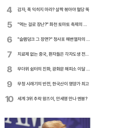
록 행진
4
감자, 푹 익히지 마라? 살짝 볶아야 혈당 뚝
5
"먹는 걸로 장난?" 화천 토마토 축제의 반
전
6
"슬램덩크 그 장면?" 청사포 해변열차의 유
혹
7
치료제 없는 중국, 환자들은 각자도생 전쟁
중
8
무더위 쉼터의 진화, 광화문 해피소 이달 말
까지 연장
9
무청 시래기의 반전, 한국산이 영양가 최고
10
세계 3위 추락 왕즈이, 안세영 만나 멘붕?