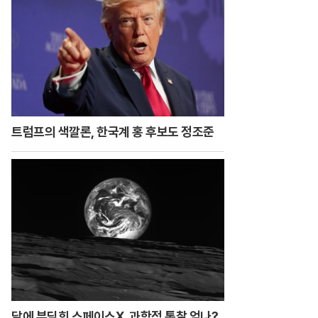
트럼프의 색깔론, 한국계 홍 후보도 정조준
달에 부딪힌 스페이스X, 과학적 통찰 얻나?