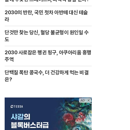
2030의 반란, 국민 첫차 아반떼 대신 테슬
라
단것만 찾는 당신, 혈당 불균형이 원인일 수
도
2030 사로잡은 펭귄 핑구, 아쿠아리움 흥행
주역
단백질 폭탄 콩국수, 더 건강하게 먹는 비결
은?