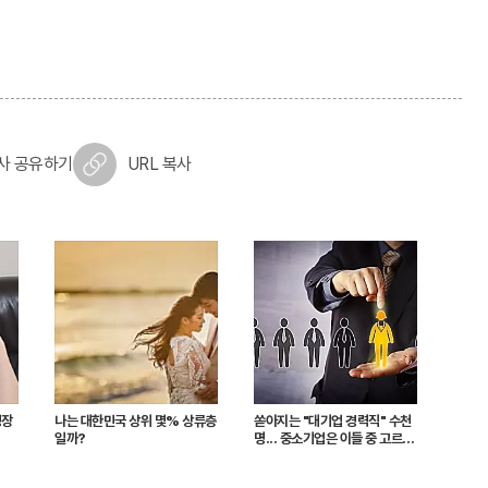
사 공유하기
URL 복사
성장
나는 대한민국 상위 몇% 상류층
쏟아지는 "대기업 경력직" 수천
일까?
명... 중소기업은 이들 중 고르면
돼