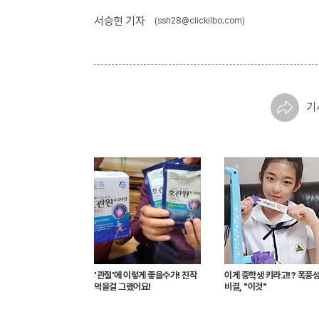
서승현 기자
(ssh28@clickilbo.com)
기
'관절'에 이렇게 좋을수가! 진작
이게 중학생 키라고!? 폭풍
먹을걸 그랬어요!
비결, "이것"