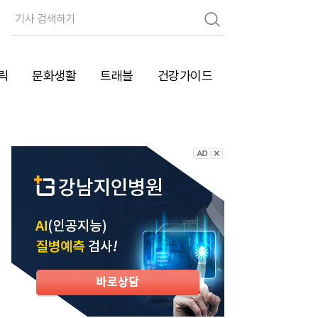
검
색
릭
문화생활
트래블
건강가이드