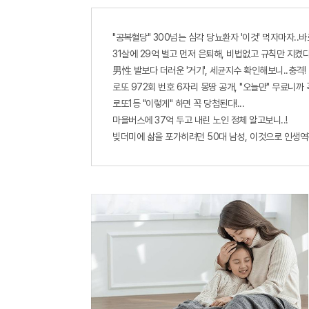
"공복혈당" 300넘는 심각 당뇨환자 '이것' 먹자마자..바
31살에 29억 벌고 먼저 은퇴해, 비법없고 규칙만 지켰다
男性 발보다 더러운 '거기', 세균지수 확인해보니..충격!
로또 972회 번호 6자리 몽땅 공개, "오늘만" 무료니까
로또1등 "이렇게" 하면 꼭 당첨된다!...
마을버스에 37억 두고 내린 노인 정체 알고보니..!
빚더미에 삶을 포가히려던 50대 남성, 이것으로 인생역