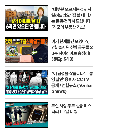
"대부분 모르시는 것까지
알려드려요" 집 살 때 나가
는 돈 총정리 해드립니다
(자모의 부동산 기초)
여기 천재들만 모였나?;;
7월 출시된 신박 공구들 2
0분 하이라이트 총정리!
【🤴Ep.548】
"이 남성을 찾습니다"…'통
영 살인' 용의자 CCTV
공개 / 연합뉴스 (Yonha
pnews)
부산 사장 부부 실종 미스
터리 | 그알 미씽