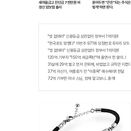
새마을금고 진단금 7천만원 비
묻어두면 "큰돈"되는 주식은 
갱신 암보험 출시
렇게'하면 된다.
"빚 없애라" 신용등급 상관없이 정부서 1억지원!
"한국로또 망했다" 이번주 971회 당첨번호 6자리 모두 유
“빚 없애라” 신용등급 상관없이 정부서 1억지원!
120억 기부자 "150억 세금폭탄"에 울면서 한 말이..!
31살에 29억 벌고 먼저 은퇴해, 비법없고 규칙만 지켰다
37억 자산가, 여름휴가 전 "이종목" 매수해라!! 한달
72억 기부한 미녀 스님, 정체 알고보니..충격!