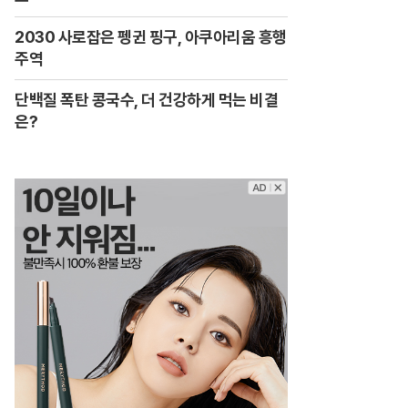
2030 사로잡은 펭귄 핑구, 아쿠아리움 흥행
주역
단백질 폭탄 콩국수, 더 건강하게 먹는 비결
은?