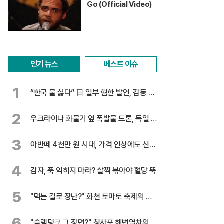
Go (Official Video)
인기 뉴스
베스트 이슈
1
“한국 물 싫다” 日 일부 혐한 발언, 감동 찬
물
2
우크라이나 화물기 옆 폭발물 드론, 독일 대
테러 수사
3
아반떼 4천만 원 시대, 가격 인상에도 신기
록 행진
4
감자, 푹 익히지 마라? 살짝 볶아야 혈당 뚝
5
"먹는 걸로 장난?" 화천 토마토 축제의 반
전
6
"슬램덩크 그 장면?" 청사포 해변열차의 유