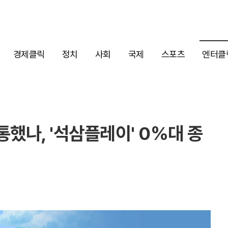
경제클릭
정치
사회
국제
스포츠
엔터클
통했나, '석삼플레이' 0%대 종