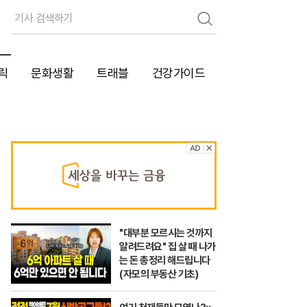
검
색
릭
문화생활
트래블
건강가이드
"대부분 모르시는 것까지
알려드려요" 집 살 때 나가
는 돈 총정리 해드립니다
(자모의 부동산 기초)