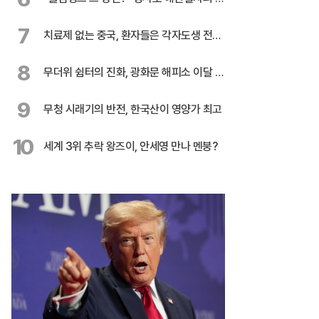
혹
7
치료제 없는 중국, 환자들은 각자도생 전쟁
중
8
무더위 쉼터의 진화, 광화문 해피소 이달 말
까지 연장
9
무청 시래기의 반전, 한국산이 영양가 최고
10
세계 3위 추락 왕즈이, 안세영 만나 멘붕?