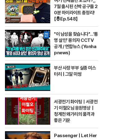
여기 천재들만 모였나?;;
7월 출시된 신박 공구들 2
0분 하이라이트 총정리!
【🤴Ep.548】
"이 남성을 찾습니다"…'통
영 살인' 용의자 CCTV
공개 / 연합뉴스 (Yonha
pnews)
부산 사장 부부 실종 미스
터리 | 그알 미씽
서광전기 화이팅ㅣ서광전
기 이철오님 응원영상｜
청계천 왜가리의 품격과
좋은 기운
Passenger | Let Her