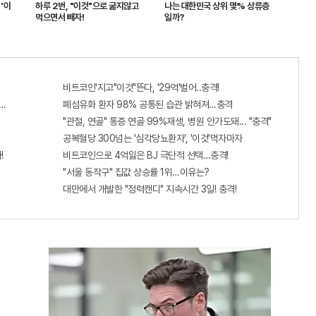
'이
하루 2번, "이것"으로 굶지않고
나는 대한민국 상위 몇% 상류층
먹으면서 빼자!
일까?
비트코인'지고"이것"뜬다, '29억'벌어..충격!
출...관계자 실수로 "비상"!
폐섬유화 환자 98% 공통된 습관 밝혀져…충격
"관절, 연골" 통증 연골 99%재생, 병원 안가도돼... "충격"
공복혈당 300넘는 '심각당뇨환자', '이것'먹자마자
!
비트코인으로 4억잃은 BJ 극단적 선택…충격!
"서울 동작구" 집값 상승률 1위…이유는?
대만에서 개발한 "정력캔디" 지속시간 3일! 충격!