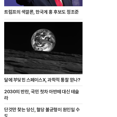
트럼프의 색깔론, 한국계 홍 후보도 정조준
달에 부딪힌 스페이스X, 과학적 통찰 얻나?
2030의 반란, 국민 첫차 아반떼 대신 테슬
라
단것만 찾는 당신, 혈당 불균형이 원인일 수
도