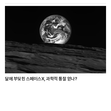
달에 부딪힌 스페이스X, 과학적 통찰 얻나?