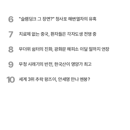
6
"슬램덩크 그 장면?" 청사포 해변열차의 유혹
7
치료제 없는 중국, 환자들은 각자도생 전쟁 중
8
무더위 쉼터의 진화, 광화문 해피소 이달 말까지 연장
9
무청 시래기의 반전, 한국산이 영양가 최고
10
세계 3위 추락 왕즈이, 안세영 만나 멘붕?