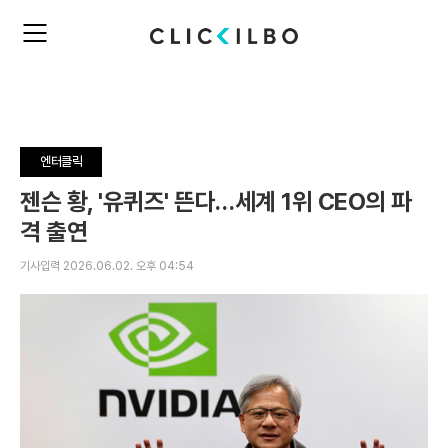
주
검
요
색
서
비
스
메
뉴
엔터클릭
펼
치
젠슨 황, '유퀴즈' 뜬다…세계 1위 CEO의 파
기
격 출연
기사입력 2026.06.02. 오후 04:54