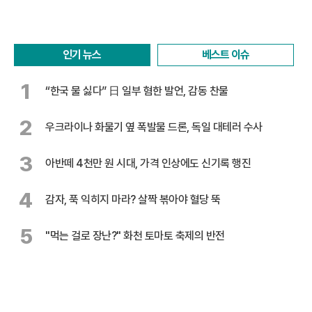
인기 뉴스
베스트 이슈
1
“한국 물 싫다” 日 일부 혐한 발언, 감동 찬물
2
우크라이나 화물기 옆 폭발물 드론, 독일 대테러 수사
3
아반떼 4천만 원 시대, 가격 인상에도 신기록 행진
4
감자, 푹 익히지 마라? 살짝 볶아야 혈당 뚝
5
"먹는 걸로 장난?" 화천 토마토 축제의 반전