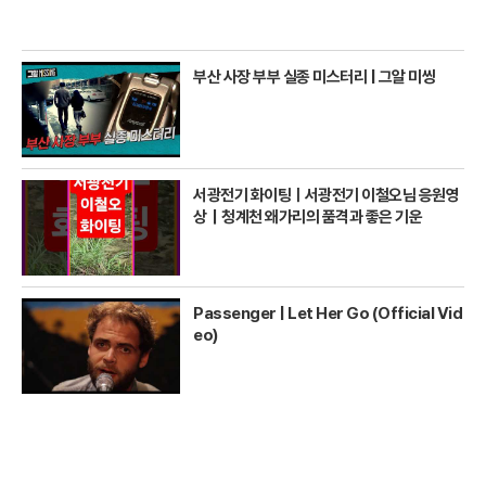
부산 사장 부부 실종 미스터리 | 그알 미씽
서광전기 화이팅ㅣ서광전기 이철오님 응원영
상｜청계천 왜가리의 품격과 좋은 기운
Passenger | Let Her Go (Official Vid
eo)