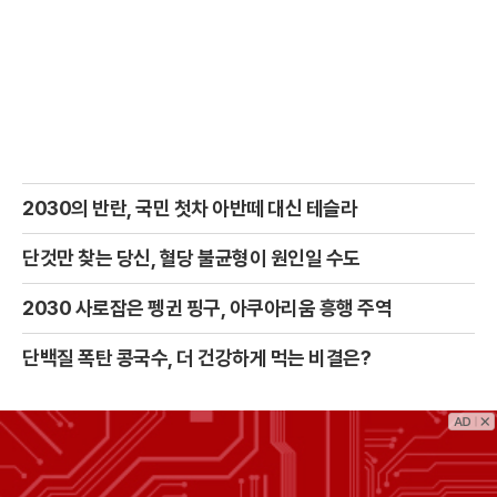
2030의 반란, 국민 첫차 아반떼 대신 테슬라
단것만 찾는 당신, 혈당 불균형이 원인일 수도
2030 사로잡은 펭귄 핑구, 아쿠아리움 흥행 주역
단백질 폭탄 콩국수, 더 건강하게 먹는 비결은?