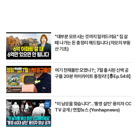
"대부분 모르시는 것까지 알려드려요" 집 살
때 나가는 돈 총정리 해드립니다 (자모의 부동
산 기초)
여기 천재들만 모였나?;; 7월 출시된 신박 공
구들 20분 하이라이트 총정리! 【🤴Ep.548】
"이 남성을 찾습니다"…'통영 살인' 용의자 CC
TV 공개 / 연합뉴스 (Yonhapnews)