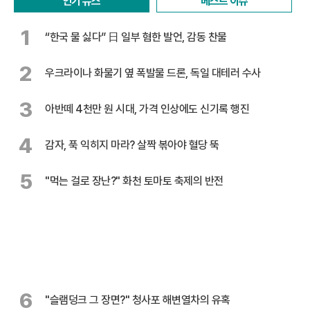
인기 뉴스
베스트 이슈
1
“한국 물 싫다” 日 일부 혐한 발언, 감동 찬물
2
우크라이나 화물기 옆 폭발물 드론, 독일 대테러 수사
3
아반떼 4천만 원 시대, 가격 인상에도 신기록 행진
4
감자, 푹 익히지 마라? 살짝 볶아야 혈당 뚝
5
"먹는 걸로 장난?" 화천 토마토 축제의 반전
6
"슬램덩크 그 장면?" 청사포 해변열차의 유혹