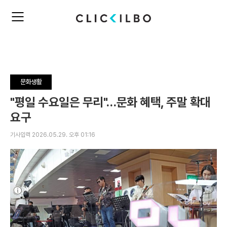
주
검
요
색
서
비
스
메
뉴
문화생활
펼
치
"평일 수요일은 무리"…문화 혜택, 주말 확대
기
요구
기사입력 2026.05.29. 오후 01:16