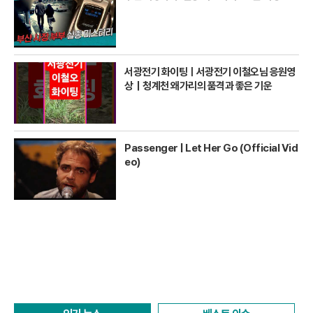
서광전기 화이팅ㅣ서광전기 이철오님 응원영
상｜청계천 왜가리의 품격과 좋은 기운
Passenger | Let Her Go (Official Vid
eo)