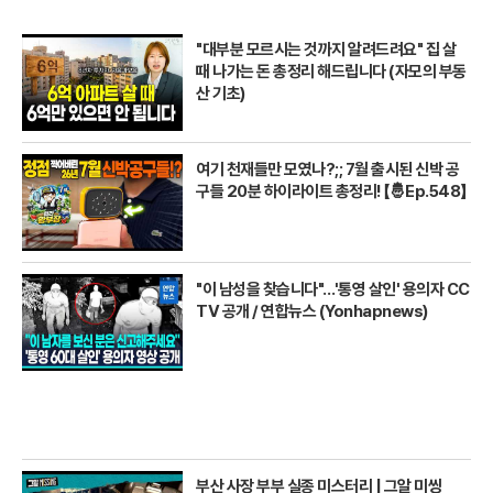
"대부분 모르시는 것까지 알려드려요" 집 살
때 나가는 돈 총정리 해드립니다 (자모의 부동
산 기초)
여기 천재들만 모였나?;; 7월 출시된 신박 공
구들 20분 하이라이트 총정리! 【🤴Ep.548】
"이 남성을 찾습니다"…'통영 살인' 용의자 CC
TV 공개 / 연합뉴스 (Yonhapnews)
부산 사장 부부 실종 미스터리 | 그알 미씽